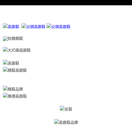
４．使用「AFTEE先享後付」時，將依據個別帳號之用戶狀況，依本公司即
時審查核予不同之上限額度；若仍有額度不足之情形，本公司將視審查結果
請求用戶進行身份認證。
５．嚴禁一人註冊多個帳號或使用他人資訊註冊。若發現惡意使用之情形，
恩沛科技股份有限公司將有權停止該用戶之使用額度並採取法律行動。