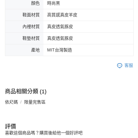
顏色
時尚黑
鞋面材質
高質感真皮羊皮
內裡材質
真皮透氣豚皮
鞋墊材質
真皮透氣豚皮
產地
MIT台灣製造
客服
商品相關分類 (1)
依尺碼
限量完售區
評價
喜歡這個商品嗎？購買後給他一個好評吧