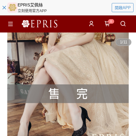
EPRIS艾佩絲
開啟APP
立刻使用官方APP
0
1
/
11