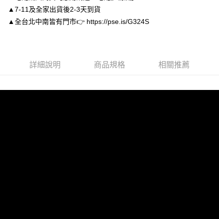
２．便利：只要手機號碼，簡訊認證，即可結帳。
▲7-11及全家出貨後2-3天到貨
３．安心：先確認商品／服務後，再付款。
付款後全家取貨
▲全台北中南皆有門市👉 https://pse.is/G324S
每筆NT$80，滿NT$3,000(含以上)免運費
【「AFTEE先享後付」結帳流程】
１．於結帳方式選擇「AFTEE先享後付」後，將跳轉至「AFTEE先享後付」
付款後7-11取貨
結帳頁面，進行簡訊認證並確認金額後，即可完成結帳。
２．訂單成立數日內，您將收到繳費通知簡訊。
每筆NT$80，滿NT$3,000(含以上)免運費
３．收到繳費通知簡訊後14天內，點擊此簡訊中的連結，可透過四大超商／
詳細說明
商品規格
相關推薦
ATM／網路銀行／等多元方式進行付款，方視為交易完成。
宅配
※ 請注意：結帳手續完成當下不需立刻繳費，但若您需要取消訂單，請聯絡
每筆NT$80，滿NT$3,000(含以上)免運費
購買商品的店家。未經商家同意取消之訂單仍視為有效，需透過AFTEE先享
後付繳納相關費用。
離島宅配
※ 交易是否成功請以「AFTEE先享後付 」之結帳頁面顯示為準，若有關於
是否繳費成功／繳費後需取消欲退款等相關疑問，請聯繫「AFTEE先享後付
每筆NT$220
客戶支援中心」
https://netprotections.freshdesk.com/support/home
海外宅配
查看運費
【注意事項】
１．透過由恩沛科技股份有限公司提供之「AFTEE先享後付」服務完成之交
易，需依本服務之必要範圍內提供個人資料，並將交易相關給付款項請求債
權轉讓予恩沛科技股份有限公司。
２．關於個人資料處理事宜，請瀏覽以下網址：
https://aftee.tw/terms/#terms3
３．未成年的使用者請事先徵得法定代理人或監護人之同意方可使用
「AFTEE先享後付」，若未經同意申辦者引起之損失，本公司不負相關責
任。