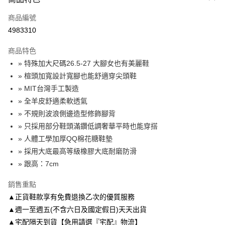
信用卡一次付款
商品編號
信用卡分期付款
4983310
3 期 0 利率 每期
NT$1,226
21家銀行
商品特色
6 期 0 利率 每期
NT$613
21家銀行
合作金庫商業銀行
第一商業銀行
» 特殊加大尺碼26.5-27 大腳女也有美麗鞋
華南商業銀行
彰化商業銀行
合作金庫商業銀行
第一商業銀行
LINE Pay
» 楦頭加寬設計寬腳也能舒適穿尖頭鞋
上海商業儲蓄銀行
台北富邦商業銀行
華南商業銀行
彰化商業銀行
國泰世華商業銀行
兆豐國際商業銀行
» MIT台灣手工製造
Apple Pay
上海商業儲蓄銀行
台北富邦商業銀行
臺灣中小企業銀行
台中商業銀行
» 全羊皮舒適柔軟透氣
國泰世華商業銀行
兆豐國際商業銀行
匯豐（台灣）商業銀行
華泰商業銀行
街口支付
臺灣中小企業銀行
台中商業銀行
» 不規則波浪側邊造型修飾腳背
聯邦商業銀行
遠東國際商業銀行
匯豐（台灣）商業銀行
華泰商業銀行
» 只採用部分鞋頭滿鑽低調奢華平時也能穿搭
悠遊付
元大商業銀行
永豐商業銀行
聯邦商業銀行
遠東國際商業銀行
» 人體工學加厚QQ棉花糖鞋墊
玉山商業銀行
星展（台灣）商業銀行
元大商業銀行
永豐商業銀行
Google Pay
» 採用大底最高等級橡膠大底耐磨防滑
台新國際商業銀行
中國信託商業銀行
玉山商業銀行
星展（台灣）商業銀行
台灣樂天信用卡公司
» 跟高：7cm
台新國際商業銀行
中國信託商業銀行
AFTEE先享後付
台灣樂天信用卡公司
相關說明
銷售重點
【關於「AFTEE先享後付」】
▲正貨鞋款享有免費退換乙次的優質服務
ATM付款
AFTEE先享後付是「在收到商品之後才付款」的支付方式。 讓您購物簡單
便利好安心！
▲週一至週五(不含六日及國定假日)天天出貨
１．簡單：不需註冊會員、不需綁卡、不需儲值。
▲宅配隔天到貨【急用請選『宅配』物流】
運送方式