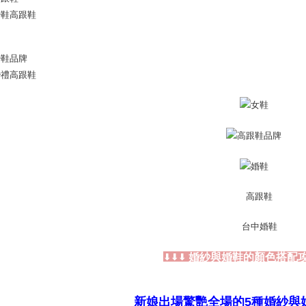
mendapatk
untuk men
Sila hubun
mempunyai
penggunaan
peribadi y
digunakan 
婚紗與婚鞋的顏色搭配
⬇⬇⬇
新娘出場驚艷全場的5種婚紗與