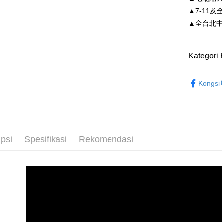
Yuan
Pemindah
Kemudian
Syarika
▲7-11及
Bank
1. Dengan
Taiwan
▲全台北中南皆
Bank
pengesaha
Tais
2. Anda b
Pilihan 
3. Tiada b
Syari
dihantar k
Raku
付款後全
Kategori 
4. Setela
NT$80/pes
manakala a
依尺碼
AFTEE.
NT$3,000 
Kongsi
5. Tiada b
pembayara
付款後7-1
dalam tal
NT$80/pes
aplikasi A
NT$3,000 
Sila ambil
ipsi
Spesifikasi
Rekomendasi
bagaimanap
宅配
dan mendaf
NT$80/pes
pembayara
NT$3,000 
Tempoh pe
ditambah d
離島宅配
Anda bole
NT$220/p
menerima 
boleh men
海外宅配