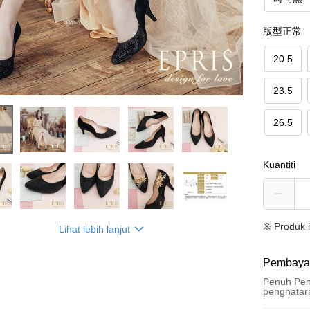
版型正常
20.5
23.5
26.5
Kuantiti
※ Produk 
Lihat lebih lanjut
Pembaya
Penuh Pen
penghatar