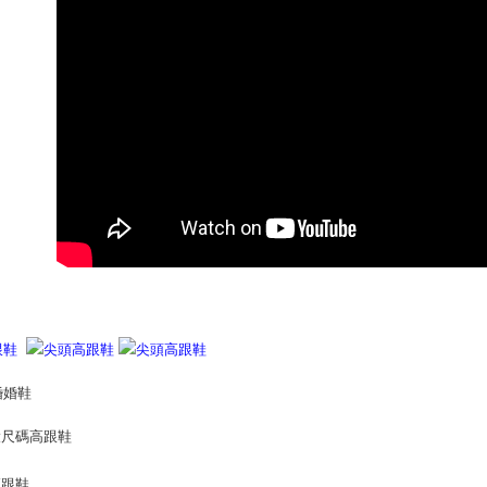
produk pr
lebih lama
pembayara
pesanan.
Kedua, Se
1. Jumlah 
NT$10,000.
berdasarka
2. Amaun p
3. Pada ma
Ketiga, Sy
Perkhidma
NP Taiwan
akan meng
pembeli, n
untuk peng
Pengumpul
(https://aft
Jumlah yan
kelulusan 
pembayara
20% setah