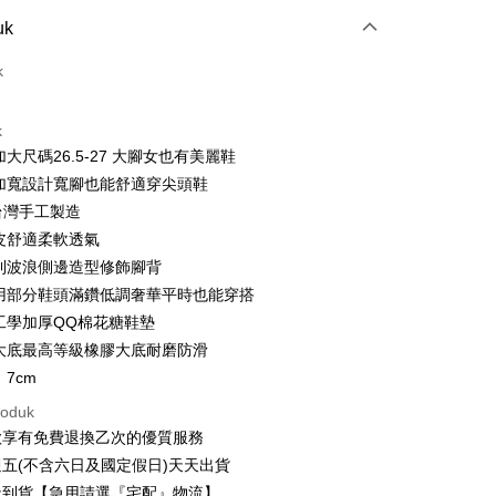
Pembayaran
uk
t (Bayaran Penuh)
k
ad Kredit
k
ran pada kadar faedah 0,
NT$1,226
setiap ansuran
加大尺碼26.5-27 大腳女也有美麗鞋
21 Bank
ran pada kadar faedah 0,
NT$613
setiap
an Cooperative Bank
Bank Komersial Pertama
頭加寬設計寬腳也能舒適穿尖頭鞋
Nan Commercial
Chang Hwa Commercial
n
21 Bank
T台灣手工製造
k
Bank
Cooperative Bank
Bank Komersial Pertama
羊皮舒適柔軟透氣
Shanghai
Bank Komersial Taipei
n Commercial Bank
Chang Hwa Commercial Bank
規則波浪側邊造型修飾腳背
ercial & Savings
Fubon
anghai Commercial &
Bank Komersial Taipei Fubon
k
採用部分鞋頭滿鑽低調奢華平時也能穿搭
s Bank
 Cathay United
Mega International
體工學加厚QQ棉花糖鞋墊
thay United
Mega International Commercial
Commercial Bank
用大底最高等級橡膠大底耐磨防滑
Bank
an Business Bank
Taichung Commercial
t
Business Bank
Taichung Commercial Bank
：7cm
Bank
nk (Taiwan) Limited
Hwatai Bank
y
 Bank (Taiwan)
Hwatai Bank
roduk
ank of Taiwan
Far Eastern International Bank
ted
款享有免費退換乙次的優質服務
 Commercial Bank
Bank SinoPac
n Bank of Taiwan
Far Eastern International
五(不含六日及國定假日)天天出貨
omersial E.SUN
DBS Bank
Bank
tarabangsa Taishin
Bank CTBC
天到貨【急用請選『宅配』物流】
Mengenai Perkhidmatan AFTEE Beli Sekarang Bayar