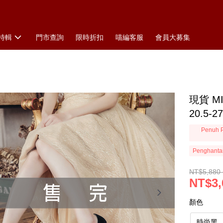
特輯
門市查詢
限時折扣
喵編客服
會員大募集
現貨 
20.5-
Penuh P
Penghanta
NT$5,880 
NT$3,
顏色
時尚黑