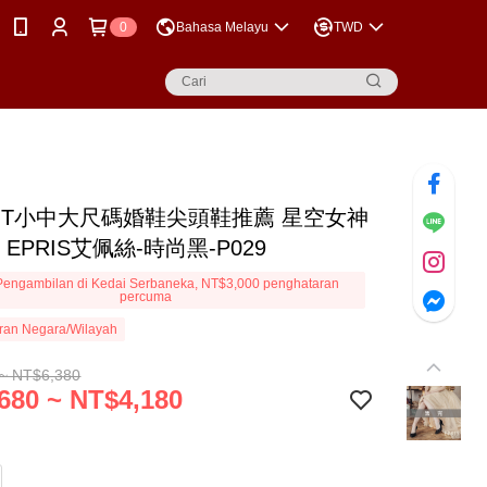
0
Bahasa Melayu
TWD
MIT小中大尺碼婚鞋尖頭鞋推薦 星空女神
27 EPRIS艾佩絲-時尚黑-P029
engambilan di Kedai Serbaneka, NT$3,000 penghataran
percuma
ran Negara/Wilayah
~ NT$6,380
680 ~ NT$4,180