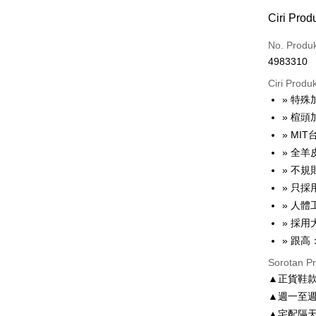
Kaedah 
Ciri Prod
Kad Kredi
No. Produ
4983310
Ansuran K
Ciri Produ
3 ansu
» 特殊
6 ansu
Taiw
» 楦
Hua 
ansura
» MI
Ban
Taiwan 
» 全
LINE Pay
The 
Hua Na
» 不
Comm
Apple Pay
The Sh
Ban
» 只
Saving
Bank
» 人
JKOPAY
Bank Ca
» 採
Taiw
Easy Walle
Taiwan 
» 跟高
HSBC Ba
Google Pa
HSBC
Sorotan P
Union B
Limi
▲正貨鞋
Yuanta
AFTEE
Unio
▲週一至週
Bank K
Deskripsi
Bank An
▲宅配隔
Pertama, 