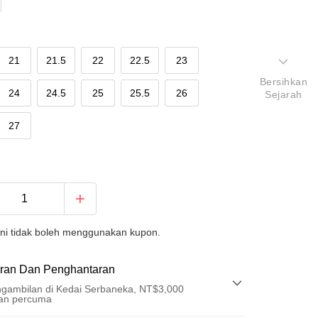
21
21.5
22
22.5
23
Bersihkan
24
24.5
25
25.5
26
Sejarah
27
ini tidak boleh menggunakan kupon.
ran Dan Penghantaran
gambilan di Kedai Serbaneka, NT$3,000
an percuma