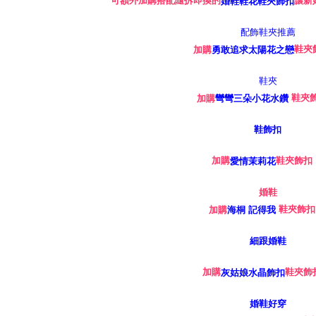
可額外加購搭配隨拆即換的
讓新
婚鞋鞋花鞋夾飾扣
鞋夾
加購
勇敢追求太陽花之戀
鞋夾
加購
彎彎三朵小花水鑽
鞋夾飾扣
加購
愛情茉莉花
鞋夾飾扣
加購
海桐 記得我
鞋夾飾
加購
灰姑娘水晶飾扣