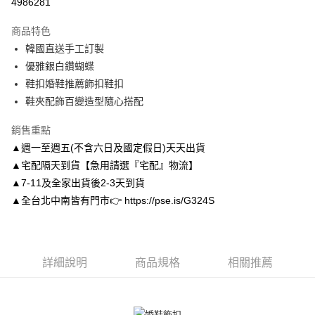
4986281
3 期 0 利率 每期
NT$299
21家銀行
商品特色
6 期 0 利率 每期
NT$149
21家銀行
合作金庫商業銀行
第一商業銀行
韓國直送手工訂製
華南商業銀行
彰化商業銀行
合作金庫商業銀行
第一商業銀行
LINE Pay
優雅銀白鑽蝴蝶
上海商業儲蓄銀行
台北富邦商業銀行
華南商業銀行
彰化商業銀行
國泰世華商業銀行
兆豐國際商業銀行
鞋扣婚鞋推薦飾扣鞋扣
Apple Pay
上海商業儲蓄銀行
台北富邦商業銀行
臺灣中小企業銀行
台中商業銀行
鞋夾配飾百變造型隨心搭配
國泰世華商業銀行
兆豐國際商業銀行
匯豐（台灣）商業銀行
華泰商業銀行
街口支付
臺灣中小企業銀行
台中商業銀行
聯邦商業銀行
遠東國際商業銀行
銷售重點
匯豐（台灣）商業銀行
華泰商業銀行
悠遊付
元大商業銀行
永豐商業銀行
▲週一至週五(不含六日及國定假日)天天出貨
聯邦商業銀行
遠東國際商業銀行
玉山商業銀行
星展（台灣）商業銀行
元大商業銀行
永豐商業銀行
▲宅配隔天到貨【急用請選『宅配』物流】
Google Pay
台新國際商業銀行
中國信託商業銀行
玉山商業銀行
星展（台灣）商業銀行
▲7-11及全家出貨後2-3天到貨
台灣樂天信用卡公司
台新國際商業銀行
中國信託商業銀行
AFTEE先享後付
▲全台北中南皆有門市👉 https://pse.is/G324S
台灣樂天信用卡公司
相關說明
【關於「AFTEE先享後付」】
ATM付款
AFTEE先享後付是「在收到商品之後才付款」的支付方式。 讓您購物簡單
便利好安心！
詳細說明
商品規格
相關推薦
１．簡單：不需註冊會員、不需綁卡、不需儲值。
運送方式
２．便利：只要手機號碼，簡訊認證，即可結帳。
３．安心：先確認商品／服務後，再付款。
付款後全家取貨
每筆NT$80，滿NT$3,000(含以上)免運費
【「AFTEE先享後付」結帳流程】