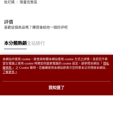
依尺碼
限量完售區
評價
喜歡這個商品嗎？購買後給他一個好評吧
本分類熱銷
全站排行
本網站中使用 cookie，欲查詢有關本網站使用 cookie 方式之詳情，及若您不希
熱門標籤
望在電腦上使用 cookie 時應如何變更電腦的 cookie 設定，請參閱本網站「
隱私
權條款
」之 Cookie 聲明。您繼續使用本網站即表示您同意本公司得按本網站使
用條款之 Cookie 聲明使用 cookie。
了解更多 >
我知道了