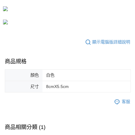
５．嚴禁一人註冊多個帳號或使用他人資訊註冊。若發現惡意使用之情形，
恩沛科技股份有限公司將有權停止該用戶之使用額度並採取法律行動。
顯示電腦版詳細說明
商品規格
顏色
白色
尺寸
8cmX5.5cm
客服
商品相關分類 (1)