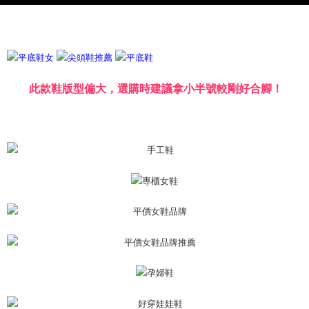
menerima pesanan anda semasa tempoh pembayaran (cth.: produk
海外宅配
Kadar Penghantaran
prapesanan atau produk yang mungkin mengambil masa yang lebih
lama untuk dihantar). Oleh itu, anda dikehendaki membuat pembayaran
kepada AFTEE dalam tempoh sama ada anda menerima pesanan.
Kedua, Sekatan Pembayaran
1. Jumlah yang diperakui untuk pengguna kali pertama boleh sehingga
此款鞋版型偏大，選購時建議拿小半號較剛好合腳！
NT$10,000. Amaun diperakui sebenar yang diluluskan akan berdasarkan
keputusan pensijilan dan semakan oleh AFTEE.
2. Amaun perbelanjaan minimum mestilah lebih besar daripada NT$20.
3. Pada masa ini hanya tersedia untuk ahli Taiwan.
Ketiga, Syarat Perkhidmatan
Perkhidmatan AFTEE Beli Sekarang Bayar Kemudian disediakan oleh NP
Taiwan, Inc. dan AFTEE akan membuat bil kepada pengguna. AFTEE
akan menggunakan data peribadi yang dikumpul (termasuk nama
pembeli, no. telefon, nama penerima, no. telefon, alamat penerima) untuk
penggunaan perkhidmatan. Sila rujuk kepada "Penyata Pengumpulan
Data Peribadi, Pemprosesan, Penggunaan"
(https://aftee.tw/privacypolicy/
) untuk maklumat lanjut.
Jumlah yang diperakui untuk pengguna kali pertama yang lulus
kelulusan boleh sehingga NT$10,000. Jika pengguna tidak membuat
pembayaran dalam tempoh tersebut, yuran pembayaran lewat sebanyak
20% setahun akan dikenakan. Pengguna bawah umur dikehendaki