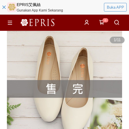
EPRIS艾佩絲
Buka APP
Gunakan App Kami Sekarang
0
1
/
11