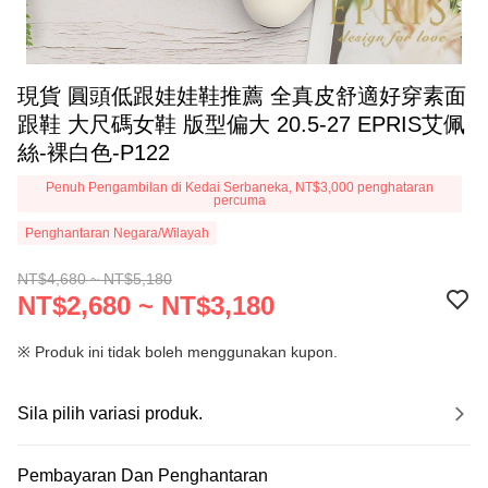
現貨 圓頭低跟娃娃鞋推薦 全真皮舒適好穿素面
跟鞋 大尺碼女鞋 版型偏大 20.5-27 EPRIS艾佩
絲-裸白色-P122
Penuh Pengambilan di Kedai Serbaneka, NT$3,000 penghataran
percuma
Penghantaran Negara/Wilayah
NT$4,680 ~ NT$5,180
NT$2,680 ~ NT$3,180
※ Produk ini tidak boleh menggunakan kupon.
Sila pilih variasi produk.
Pembayaran Dan Penghantaran