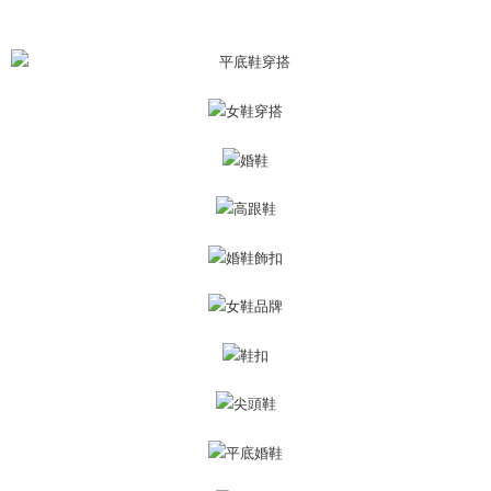
mendapatkan kebenaran daripada ibu bapa atau penjaga yang sah
untuk menggunakan AFTEE.
Sila hubungi NP Taiwan Inc. di
cs_tw@netprotections.co.jp
jika anda
mempunyai sebarang kebimbangan mengenai pemprosesan dan
penggunaan pada data peribadi. Jika anda tidak bersetuju dengan data
peribadi yang disenaraikan seperti di atas akan dikumpul dan digunakan
oleh AFTEE, sila jangan gunakan perkhidmatan ini.