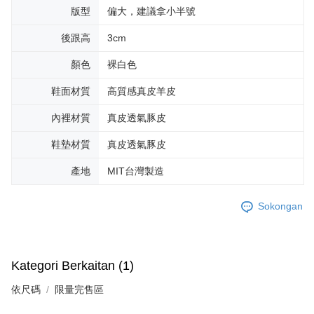
版型
偏大，建議拿小半號
後跟高
3cm
顏色
裸白色
鞋面材質
高質感真皮羊皮
內裡材質
真皮透氣豚皮
鞋墊材質
真皮透氣豚皮
產地
MIT台灣製造
Sokongan
Kategori Berkaitan (1)
依尺碼
限量完售區