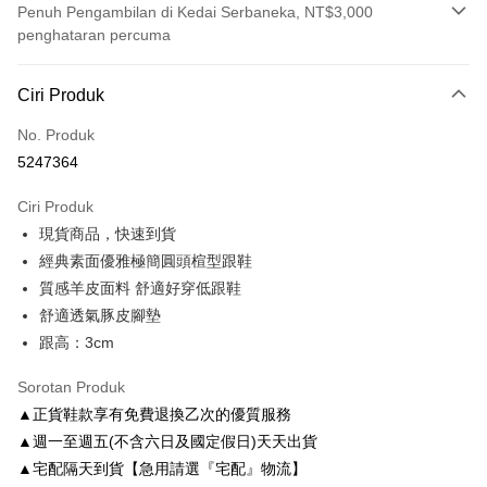
Penuh Pengambilan di Kedai Serbaneka, NT$3,000
penghataran percuma
Kaedah Pembayaran
Ciri Produk
Kad Kredit (Bayaran Penuh)
No. Produk
Ansuran Kad Kredit
5247364
3 ansuran pada kadar faedah 0,
NT$893
setiap ansuran
Ciri Produk
21 Bank
6 ansuran pada kadar faedah 0,
NT$446
setiap
Taiwan Cooperative Bank
Bank Komersial Pertama
現貨商品，快速到貨
Hua Nan Commercial
Chang Hwa Commercial
ansuran
21 Bank
Bank
Bank
經典素面優雅極簡圓頭楦型跟鞋
Taiwan Cooperative Bank
Bank Komersial Pertama
LINE Pay
The Shanghai
Bank Komersial Taipei
質感羊皮面料 舒適好穿低跟鞋
Hua Nan Commercial Bank
Chang Hwa Commercial Bank
Commercial & Savings
Fubon
舒適透氣豚皮腳墊
Apple Pay
The Shanghai Commercial &
Bank Komersial Taipei Fubon
Bank
Savings Bank
跟高：3cm
Bank Cathay United
Mega International
JKOPAY
Bank Cathay United
Mega International Commercial
Commercial Bank
Sorotan Produk
Bank
Taiwan Business Bank
Taichung Commercial
Easy Wallet
Taiwan Business Bank
Taichung Commercial Bank
▲正貨鞋款享有免費退換乙次的優質服務
Bank
HSBC Bank (Taiwan) Limited
Hwatai Bank
Google Pay
▲週一至週五(不含六日及國定假日)天天出貨
HSBC Bank (Taiwan)
Hwatai Bank
Union Bank of Taiwan
Far Eastern International Bank
Limited
▲宅配隔天到貨【急用請選『宅配』物流】
Yuanta Commercial Bank
Bank SinoPac
AFTEE