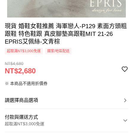
現貨 婚鞋女鞋推薦 海軍戀人-P129 素面方頭粗
跟鞋 特色鞋跟 真皮腳墊高跟鞋MIT 21-26
EPRIS艾佩絲-文青棕
超取滿NT$3,000免運
國家/地區配送
NT$4,680
NT$2,680
※ 本商品不適用折價券
請選擇商品選項
付款與運送方式
超取滿NT$3,000免運