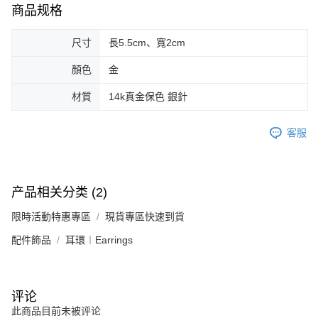
若款項超過繳費期限，將根據當次的金額加收年利率 16% 的逾期滯納金。
商品规格
未成年的使用者，請事先徵得法定代理人或監護人之同意方可使用
AFTEE。
尺寸
長5.5cm、寬2cm
若您對於個人資料之處理、利用有任何疑問，或欲行使相關法律權利，請聯
繫恩沛科技股份有限公司。若您不同意我們將上開所示之個人資料，連同必
顏色
金
要之購買訂單資訊提供予 AFTEE ，或讓 AFTEE 蒐集處理利用您的個人資
料，請勿選用本服務。
材質
14k真金保色 銀針
客服
产品相关分类 (2)
限時活動特惠專區
現貨專區快速到貨
配件飾品
耳環︱Earrings
评论
此商品目前未被评论