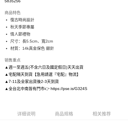
5835256
3期 0利率，每期
NT$163
21家银行
商品特色
6期 0利率，每期
NT$81
21家银行
合作金库商业银行
第一商业银行
復古時尚設計
华南商业银行
彰化商业银行
合作金库商业银行
第一商业银行
LINE Pay
秋天季節專屬
上海商业储蓄银行
台北富邦商业银行
华南商业银行
彰化商业银行
国泰世华商业银行
兆丰国际商业银行
情人節禮物
Apple Pay
上海商业储蓄银行
台北富邦商业银行
台湾中小企业银行
台中商业银行
尺寸：長5.5cm、寬2cm
国泰世华商业银行
兆丰国际商业银行
汇丰（台湾）商业银行
华泰商业银行
街口支付
台湾中小企业银行
台中商业银行
材質：14k真金保色 銀針
联邦商业银行
远东国际商业银行
汇丰（台湾）商业银行
华泰商业银行
悠遊付
元大商业银行
永丰商业银行
销售重点
联邦商业银行
远东国际商业银行
玉山商业银行
星展（台湾）商业银行
元大商业银行
永丰商业银行
▲週一至週五(不含六日及國定假日)天天出貨
Google Pay
台新国际商业银行
中国信托商业银行
玉山商业银行
星展（台湾）商业银行
▲宅配隔天到貨【急用請選『宅配』物流】
台湾乐天信用卡公司
台新国际商业银行
中国信托商业银行
AFTEE先享后付
▲7-11及全家出貨後2-3天到貨
台湾乐天信用卡公司
相关说明
▲全台北中南皆有門市👉 https://pse.is/G324S
一、關於 AFTEE先享後付
ATM付款
1. 於付款方式選擇AFTEE先享後付，將跳出AFTEE先享後付手機驗證視
窗。
2. 進行簡訊驗證之後，即可完成結帳手續。
运送方式
3. 訂單確認後不需事先繳費，商品會配送至您的指定地址。
详细说明
商品规格
相关推荐
4. 下訂完成後，您的手機會收到一封繳費通知簡訊，APP會員則會收到
付款後全家取貨
AFTEE APP推播通知。
每笔NT$80，满NT$3,000(含以上)免运费
5. 收到商品當下無需繳費，確認無誤後，請再利用繳費通知簡訊或AFTEE