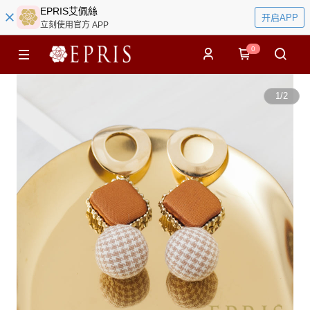
EPRIS艾佩絲
开启APP
立刻使用官方 APP
0
1
/
2