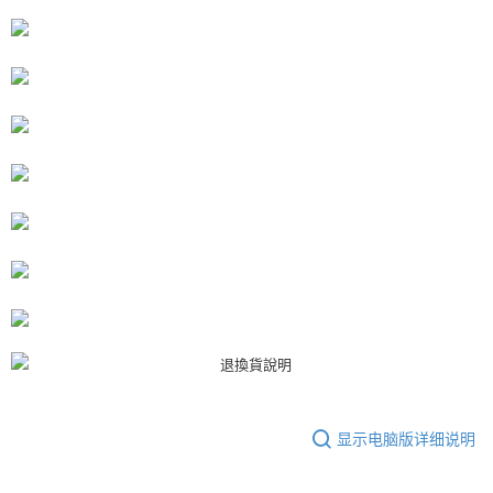
APP於四大便利商店‧ATM/網銀等方式進行付款。
付款後7-11取貨
請留意繳費期限為 14 天。唯有下載 AFTEE App 成為 AFTEE 會員者方能享
每笔NT$80，满NT$3,000(含以上)免运费
有最長 45 天內付款之服務。
宅配
繳費期限，為商家向您請款的時間，再加上使用AFTEE可延長的天數所計算
每笔NT$80，满NT$3,000(含以上)免运费
出。使用AFTEE下訂可以延長您收到商品前的繳費天數，但無法保證一定能
夠在期限內收到商品(例如:預購商品或預計到貨時間較長者)。因此無論收到
離島宅配
商品與否，仍需要請您在AFTEE規定的時間內完成繳費。
每笔NT$220
二、付款限制
1. 初次使用 AFTEE 時，將依認證結果及本公司審查結果，核予每個人不同
海外宅配
查看运费
之上限額度
2. 結帳金額須大於NT$30
3. 目前僅支援台灣會員
三、聲明條款
「AFTEE先享後付」(下稱本服務)乃由恩沛科技股份有限公司(下稱 AFTEE )
所提供，並由 AFTEE 向您收取款項。因使用本服務所須提供之個人資料(包
含但不限於訂購人姓名、電話，收件人姓名、電話、收件地址)，將交付予
AFTEE 於本服務必要服務範圍內運用。關於 AFTEE 對於個人資料之蒐集、
處理、利用，詳參 AFTEE 官網之『個人資料蒐集、處理及利用告知聲明』
显示电脑版详细说明
（
https://aftee.tw/privacypolicy/
）。