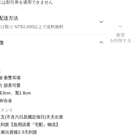
には割引券を適用できません
配送方法
け取り NT$3,000以上で送料無料
履歴
を削除する
方法
徴
カード1回払い
トカード分割払い
徴
い、金利0、毎回
NT$130
21行の銀行
翩 垂墜耳環
い、金利0、毎回
NT$65
21行の銀行
庫商業銀行
第一商業銀行
方 甜美可愛
業銀行
彰化商業銀行
庫商業銀行
第一商業銀行
3cm、寬1.8cm
業儲蓄銀行
台北富邦商業銀行
業銀行
彰化商業銀行
銅/合金
華商業銀行
兆豐國際商業銀行
業儲蓄銀行
台北富邦商業銀行
小企業銀行
台中商業銀行
ポイント
華商業銀行
兆豐國際商業銀行
(台湾)商業銀行
華泰商業銀行
五(不含六日及國定假日)天天出貨
小企業銀行
台中商業銀行
業銀行
遠東国際商業銀行
天到貨【急用請選『宅配』物流】
(台湾)商業銀行
華泰商業銀行
t
業銀行
永豐商業銀行
業銀行
遠東国際商業銀行
全家出貨後2-3天到貨
業銀行
星展(台湾)商業銀行