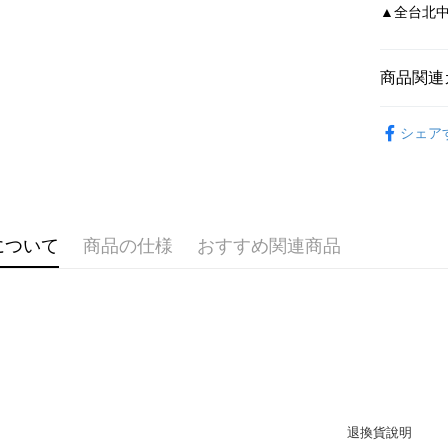
元大商
Google Pa
▲全台北中南皆
台新國
玉山商
台湾楽
台新國
AFTEE
台湾楽
説明
商品関連
一、 AF
ATM払い
1.お支払
依尺碼
ドウが表
シェア
2.SMS
3.注文す
配送方法
す。
4.ご注文
付款後全
員の場合は
配送毎にNT
5.商品受
について
商品の仕様
おすすめ関連商品
たはアプリ
付款後7-1
ングでお
配送毎にNT
代金納付期
プリをダウ
宅配
以内まで
配送毎にNT
お支払期限
離島宅配
もとに計算
期限を延
配送毎にNT
（例：予