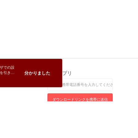
購入注文書とあわせてAFTEEにご提供いただく、または
にあなたの個人情報の収集、処理、利用を許可することににご同
けない場合は、当サービスを選択しないでください。
ウザでの設
トを引き続
ス
分かりました
公式アプリ
なします。
ダウンロードリンクを携帯に送信
れる電話をお受けになりましたら、詐欺防止ホットライン165までご連絡ください
サイトにおけるブラウザの推奨環境は、Google Chrome、FirefoxまたはEdge以上