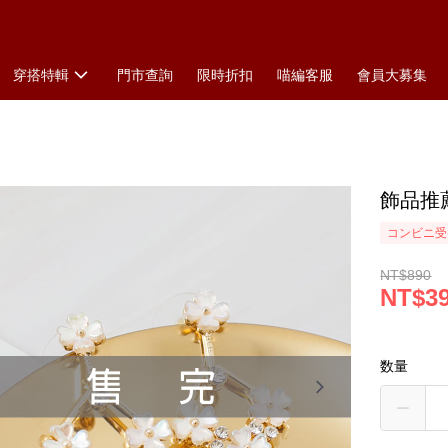
穿搭特輯
門市查詢
限時折扣
喵編客服
會員大募集
飾品推
コンビニ受け
NT$890
NT$3
数量