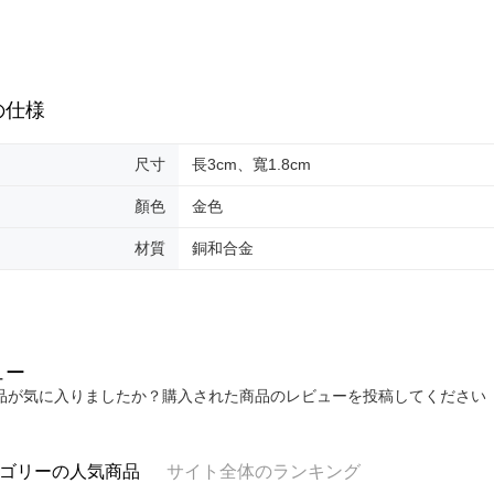
の有無に関
海外宅配
二、支払
1.初回 
き、限度
2.決済金額
の仕様
3.現在、
三、利用規
尺寸
長3cm、寬1.8cm
プロテクシ
します。
顏色
金色
文者の氏
これに限ら
材質
銅和合金
されます。
AFTEE
明』をご
AFTEE
なります。
ュー
延滞納金
品が気に入りましたか？購入された商品のレビューを投稿してください
後見人の同
個人情報
を行使し
ゴリーの人気商品
サイト全体のランキング
cs_tw@netp