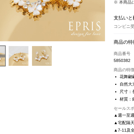
※ 本商品
支払いと
コンビニ受
お支払い
商品の特
クレジット
商品番号
5850382
クレジッ
商品の特
3回払
花舞翩
6回払
合作金
自然大
華南商
合作金
尺寸：長
LINE Pay
上海商
華南商
材質：
国泰世
Apple Pay
上海商
台湾中
セールス
国泰世
HSBC
JKOPAY
▲週一至週
台湾中
聯邦商
▲宅配隔
HSBC
Easy Walle
元大商
聯邦商
▲7-11及
玉山商