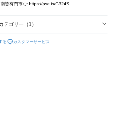
業銀行
永豐商業銀行
y
有門市👉 https://pse.is/G324S
際商業銀行
中国信託商業銀行
業銀行
星展(台湾)商業銀行
天クレジットカード会社
際商業銀行
中国信託商業銀行
代金後払い
天クレジットカード会社
カテゴリー（1）
TEE代金後払いについて
い方法でAFTEE代金後払いを選択すると、携帯電話認証ウィン
限量完售區
示されます。
する
カスタマーサービス
で認証してお支払い手続を進めてください。
るときのお支払いは不要です。商品はご指定の住所に配送されま
が完了すると、携帯に支払い通知のSMSが届きます。アプリ会
家取貨
、AFTEE アプリプッシュ通知が届きます。
$80、NT$3,000以上で送料無料
け取り時のお支払いは不要です。商品を確かめてから、SMSま
の通知に従って、4大コンビニ、またはATM/オンラインバンキ
1取貨
支払いください。
$80、NT$3,000以上で送料無料
限は最短で 14 日以内ですので、ご注意ください。AFTEE ア
ンロードして AFTEE 会員になるとお支払い期限を最長 45 日
延長できます。
$80、NT$3,000以上で送料無料
は、ショップが請求した期日と、AFTEEで延長できる日数を
されます。AFTEEで注文すると、商品を受け取るまで支払い
長できますが、商品を期限内に受け取れない場合があります
$220
約商品や商品到着日が比較的遅い商品）。そのため、商品到着