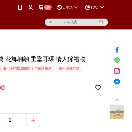
0
日本語
TWD
薦 花舞翩翩 垂墜耳環 情人節禮物
取り NT$3,000以上で送料無料
国・地域配送
90