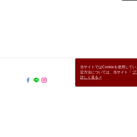
当サイトではCookieを使用して
定方法については、当サイト「
プ
き使用される場合、当社がサイト利用
詳しく見る >
TYO-TW-MWEBG132 Web2.0 
© 2026 by 艾佩絲企業有限公司