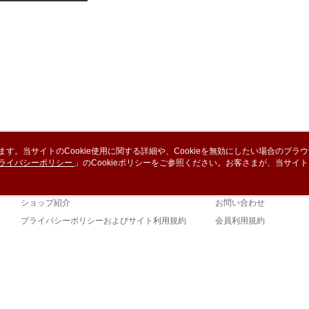
を、必要な
AFTEE
意いただ
います。当サイトのCookie使用に関する詳細や、Cookieを無効にしたい場合のブラ
ライバシーポリシー
会社概要
」のCookieポリシーをご参照ください。お客さまが、当サイ
カスタマーサービ
規約のCookieポリシーに基づいてCookieを使用することに同意したものとみ
ブランドストーリー
ショッピングガイド
ショップ紹介
お問い合わせ
プライバシーポリシーおよびサイト利用規約
会員利用規約
お問い合わせ
詐欺と思わ
Default (TW)
当