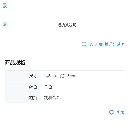
付款後7-11取貨
請留意繳費期限為 14 天。唯有下載 AFTEE App 成為 AFTEE 會員者方能享
每笔NT$80，满NT$3,000(含以上)免运费
有最長 45 天內付款之服務。
宅配
繳費期限，為商家向您請款的時間，再加上使用AFTEE可延長的天數所計算
每笔NT$80，满NT$3,000(含以上)免运费
出。使用AFTEE下訂可以延長您收到商品前的繳費天數，但無法保證一定能
夠在期限內收到商品(例如:預購商品或預計到貨時間較長者)。因此無論收到
離島宅配
商品與否，仍需要請您在AFTEE規定的時間內完成繳費。
显示电脑版详细说明
每笔NT$220
二、付款限制
1. 初次使用 AFTEE 時，將依認證結果及本公司審查結果，核予每個人不同
海外宅配
查看运费
之上限額度
商品规格
2. 結帳金額須大於NT$30
3. 目前僅支援台灣會員
尺寸
長3cm、寬1.8cm
三、聲明條款
「AFTEE先享後付」(下稱本服務)乃由恩沛科技股份有限公司(下稱 AFTEE )
顏色
金色
所提供，並由 AFTEE 向您收取款項。因使用本服務所須提供之個人資料(包
含但不限於訂購人姓名、電話，收件人姓名、電話、收件地址)，將交付予
材質
銅和合金
AFTEE 於本服務必要服務範圍內運用。關於 AFTEE 對於個人資料之蒐集、
處理、利用，詳參 AFTEE 官網之『個人資料蒐集、處理及利用告知聲明』
（
https://aftee.tw/privacypolicy/
）。
客服
若款項超過繳費期限，將根據當次的金額加收年利率 16% 的逾期滯納金。
未成年的使用者，請事先徵得法定代理人或監護人之同意方可使用