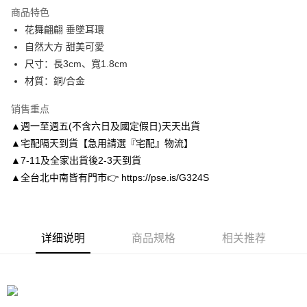
商品特色
6期 0利率，每期
NT$65
21家银行
合作金库商业银行
第一商业银行
花舞翩翩 垂墜耳環
华南商业银行
彰化商业银行
合作金库商业银行
第一商业银行
LINE Pay
自然大方 甜美可愛
上海商业储蓄银行
台北富邦商业银行
华南商业银行
彰化商业银行
国泰世华商业银行
兆丰国际商业银行
尺寸：長3cm、寬1.8cm
Apple Pay
上海商业储蓄银行
台北富邦商业银行
台湾中小企业银行
台中商业银行
材質：銅/合金
国泰世华商业银行
兆丰国际商业银行
汇丰（台湾）商业银行
华泰商业银行
街口支付
台湾中小企业银行
台中商业银行
联邦商业银行
远东国际商业银行
销售重点
汇丰（台湾）商业银行
华泰商业银行
悠遊付
元大商业银行
永丰商业银行
▲週一至週五(不含六日及國定假日)天天出貨
联邦商业银行
远东国际商业银行
玉山商业银行
星展（台湾）商业银行
元大商业银行
永丰商业银行
▲宅配隔天到貨【急用請選『宅配』物流】
Google Pay
台新国际商业银行
中国信托商业银行
玉山商业银行
星展（台湾）商业银行
▲7-11及全家出貨後2-3天到貨
台湾乐天信用卡公司
台新国际商业银行
中国信托商业银行
AFTEE先享后付
▲全台北中南皆有門市👉 https://pse.is/G324S
台湾乐天信用卡公司
相关说明
一、關於 AFTEE先享後付
ATM付款
1. 於付款方式選擇AFTEE先享後付，將跳出AFTEE先享後付手機驗證視
窗。
详细说明
商品规格
相关推荐
2. 進行簡訊驗證之後，即可完成結帳手續。
运送方式
3. 訂單確認後不需事先繳費，商品會配送至您的指定地址。
4. 下訂完成後，您的手機會收到一封繳費通知簡訊，APP會員則會收到
付款後全家取貨
AFTEE APP推播通知。
每笔NT$80，满NT$3,000(含以上)免运费
5. 收到商品當下無需繳費，確認無誤後，請再利用繳費通知簡訊或AFTEE
APP於四大便利商店‧ATM/網銀等方式進行付款。