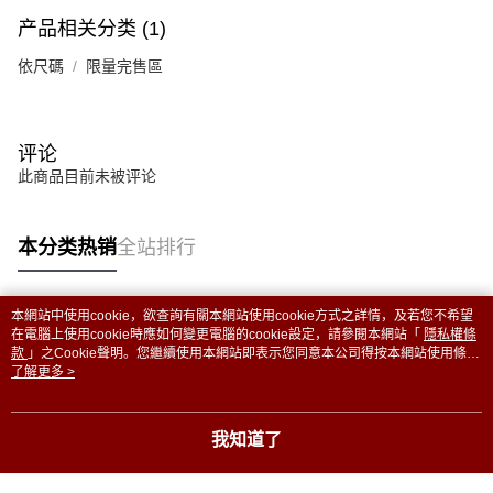
AFTEE。
产品相关分类 (1)
若您對於個人資料之處理、利用有任何疑問，或欲行使相關法律權利，請聯
依尺碼
限量完售區
繫恩沛科技股份有限公司。若您不同意我們將上開所示之個人資料，連同必
要之購買訂單資訊提供予 AFTEE ，或讓 AFTEE 蒐集處理利用您的個人資
料，請勿選用本服務。
评论
此商品目前未被评论
本分类热销
全站排行
本網站中使用cookie，欲查詢有關本網站使用cookie方式之詳情，及若您不希望
热门标签
在電腦上使用cookie時應如何變更電腦的cookie設定，請參閱本網站「
隱私權條
款
」之Cookie聲明。您繼續使用本網站即表示您同意本公司得按本網站使用條款
之Cookie聲明使用cookie。
了解更多 >
我知道了