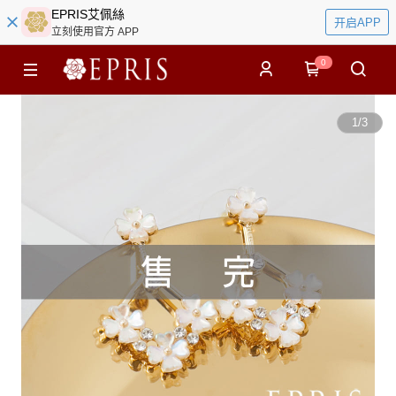
EPRIS艾佩絲
开启APP
立刻使用官方 APP
0
1
/
3