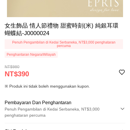
女生飾品 情人節禮物 甜蜜時刻(米) 純銀耳環
蝴蝶結-J0000024
Penuh Pengambilan di Kedai Serbaneka, NT$3,000 penghataran
percuma
Penghantaran Negara/Wilayah
NT$980
NT$390
※ Produk ini tidak boleh menggunakan kupon.
Pembayaran Dan Penghantaran
Penuh Pengambilan di Kedai Serbaneka, NT$3,000
penghataran percuma
Kaedah Pembayaran