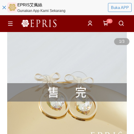
EPRIS艾佩絲
Buka APP
Gunakan App Kami Sekarang
0
1
/
3