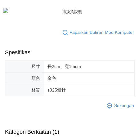
Kedua, Sekatan Pembayaran
1. Jumlah yang diperakui untuk pengguna kali pertama boleh sehingga
NT$10,000. Amaun diperakui sebenar yang diluluskan akan berdasarkan
keputusan pensijilan dan semakan oleh AFTEE.
2. Amaun perbelanjaan minimum mestilah lebih besar daripada NT$20.
3. Pada masa ini hanya tersedia untuk ahli Taiwan.
Paparkan Butiran Mod Komputer
Ketiga, Syarat Perkhidmatan
Perkhidmatan AFTEE Beli Sekarang Bayar Kemudian disediakan oleh NP
Spesifikasi
Taiwan, Inc. dan AFTEE akan membuat bil kepada pengguna. AFTEE
akan menggunakan data peribadi yang dikumpul (termasuk nama
pembeli, no. telefon, nama penerima, no. telefon, alamat penerima) untuk
尺寸
長2cm、寬1.5cm
penggunaan perkhidmatan. Sila rujuk kepada "Penyata Pengumpulan
Data Peribadi, Pemprosesan, Penggunaan"
顏色
金色
(https://aftee.tw/privacypolicy/
) untuk maklumat lanjut.
材質
s925銀針
Jumlah yang diperakui untuk pengguna kali pertama yang lulus
kelulusan boleh sehingga NT$10,000. Jika pengguna tidak membuat
pembayaran dalam tempoh tersebut, yuran pembayaran lewat sebanyak
Sokongan
20% setahun akan dikenakan. Pengguna bawah umur dikehendaki
mendapatkan kebenaran daripada ibu bapa atau penjaga yang sah
untuk menggunakan AFTEE.
Kategori Berkaitan (1)
Sila hubungi NP Taiwan Inc. di
cs_tw@netprotections.co.jp
jika anda
mempunyai sebarang kebimbangan mengenai pemprosesan dan