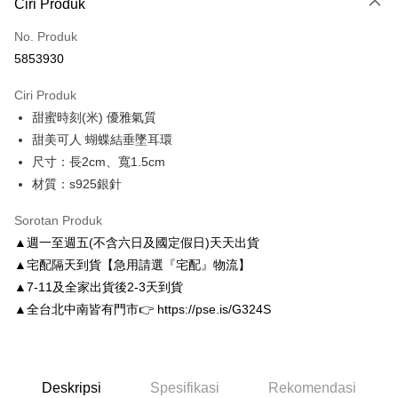
Ciri Produk
Kad Kredit (Bayaran Penuh)
No. Produk
Ansuran Kad Kredit
5853930
3 ansuran pada kadar faedah 0,
NT$130
setiap ansuran
Ciri Produk
21 Bank
6 ansuran pada kadar faedah 0,
NT$65
setiap
Taiwan Cooperative Bank
Bank Komersial Pertama
甜蜜時刻(米) 優雅氣質
Hua Nan Commercial
Chang Hwa Commercial
ansuran
21 Bank
Bank
Bank
甜美可人 蝴蝶結垂墜耳環
Taiwan Cooperative Bank
Bank Komersial Pertama
LINE Pay
The Shanghai
Bank Komersial Taipei
尺寸：長2cm、寬1.5cm
Hua Nan Commercial Bank
Chang Hwa Commercial Bank
Commercial & Savings
Fubon
材質：s925銀針
Apple Pay
The Shanghai Commercial &
Bank Komersial Taipei Fubon
Bank
Savings Bank
Bank Cathay United
Mega International
JKOPAY
Sorotan Produk
Bank Cathay United
Mega International Commercial
Commercial Bank
▲週一至週五(不含六日及國定假日)天天出貨
Bank
Taiwan Business Bank
Taichung Commercial
Easy Wallet
Taiwan Business Bank
Taichung Commercial Bank
▲宅配隔天到貨【急用請選『宅配』物流】
Bank
HSBC Bank (Taiwan) Limited
Hwatai Bank
Google Pay
▲7-11及全家出貨後2-3天到貨
HSBC Bank (Taiwan)
Hwatai Bank
Union Bank of Taiwan
Far Eastern International Bank
Limited
▲全台北中南皆有門市👉 https://pse.is/G324S
Yuanta Commercial Bank
Bank SinoPac
AFTEE
Union Bank of Taiwan
Far Eastern International
Bank Komersial E.SUN
DBS Bank
Deskripsi
Bank
Bank Antarabangsa Taishin
Bank CTBC
Pertama, Mengenai Perkhidmatan AFTEE Beli Sekarang Bayar Kemudian
Yuanta Commercial Bank
Bank SinoPac
Pemindahan ATM
Syarikat Kad Kredit Rakuten
1. Dengan memilih AFTEE sebagai kaedah pembayaran, mesej
Bank Komersial E.SUN
DBS Bank
Deskripsi
Spesifikasi
Rekomendasi
Taiwan
pengesahan AFTEE akan muncul.