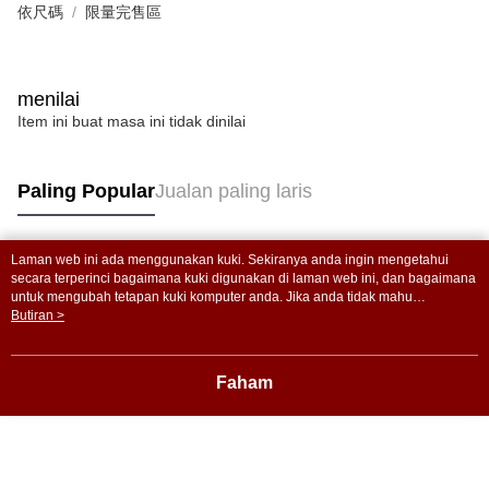
依尺碼
限量完售區
penggunaan pada data peribadi. Jika anda tidak bersetuju dengan data
peribadi yang disenaraikan seperti di atas akan dikumpul dan digunakan
oleh AFTEE, sila jangan gunakan perkhidmatan ini.
menilai
Item ini buat masa ini tidak dinilai
Paling Popular
Jualan paling laris
Laman web ini ada menggunakan kuki. Sekiranya anda ingin mengetahui
Tag Popular
secara terperinci bagaimana kuki digunakan di laman web ini, dan bagaimana
untuk mengubah tetapan kuki komputer anda. Jika anda tidak mahu
menggunakan kuki di komputer anda, sila rujuk penerangan mengenai kuki.
Butiran >
Dasar Privasi
Laman web ini ada menggunakan kuki. Sekiranya anda ingin
mengetahui secara terperinci bagaimana kuki digunakan di laman web ini,
dan bagaimana untuk mengubah tetapan kuki komputer anda. Jika anda tidak
Faham
mahu menggunakan kuki di komputer anda, sila rujuk penerangan mengenai
kuki.