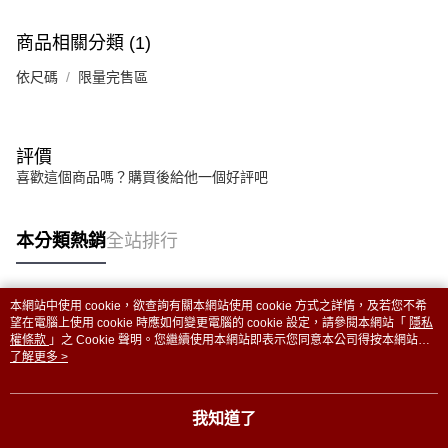
商品相關分類 (1)
依尺碼
限量完售區
評價
喜歡這個商品嗎？購買後給他一個好評吧
本分類熱銷
全站排行
本網站中使用 cookie，欲查詢有關本網站使用 cookie 方式之詳情，及若您不希
熱門標籤
望在電腦上使用 cookie 時應如何變更電腦的 cookie 設定，請參閱本網站「
隱私
權條款
」之 Cookie 聲明。您繼續使用本網站即表示您同意本公司得按本網站使
用條款之 Cookie 聲明使用 cookie。
了解更多 >
我知道了