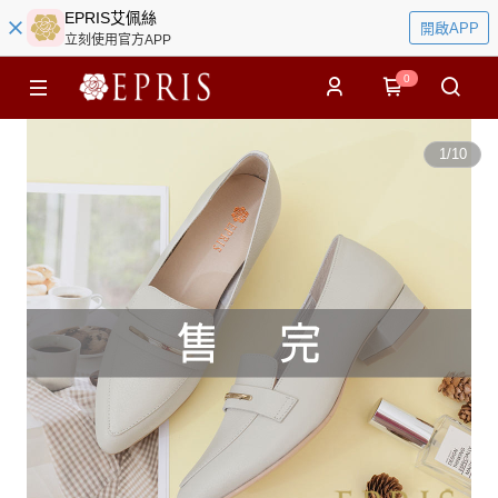
EPRIS艾佩絲
開啟APP
立刻使用官方APP
0
1
/
10