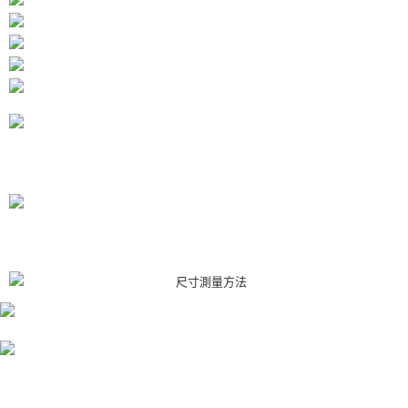
任。
４．使用「AFTEE先享後付」時，將依據個別帳號之用戶狀況，依本公司即
時審查核予不同之上限額度；若仍有額度不足之情形，本公司將視審查結果
請求用戶進行身份認證。
５．嚴禁一人註冊多個帳號或使用他人資訊註冊。若發現惡意使用之情形，
恩沛科技股份有限公司將有權停止該用戶之使用額度並採取法律行動。