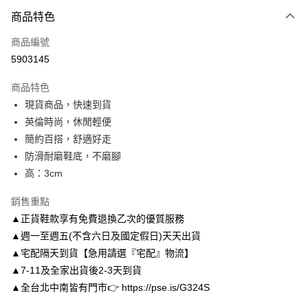
付款方式
商品特色
信用卡一次付款
商品編號
信用卡分期付款
5903145
3 期 0 利率 每期
NT$826
21家銀行
商品特色
6 期 0 利率 每期
NT$413
21家銀行
合作金庫商業銀行
第一商業銀行
現貨商品，快速到貨
華南商業銀行
彰化商業銀行
合作金庫商業銀行
第一商業銀行
LINE Pay
英倫時尚，休閒輕便
上海商業儲蓄銀行
台北富邦商業銀行
華南商業銀行
彰化商業銀行
國泰世華商業銀行
兆豐國際商業銀行
簡約百搭，舒適好走
Apple Pay
上海商業儲蓄銀行
台北富邦商業銀行
臺灣中小企業銀行
台中商業銀行
防滑耐磨鞋底，不磨腳
國泰世華商業銀行
兆豐國際商業銀行
匯豐（台灣）商業銀行
華泰商業銀行
街口支付
臺灣中小企業銀行
台中商業銀行
高：3cm
聯邦商業銀行
遠東國際商業銀行
匯豐（台灣）商業銀行
華泰商業銀行
悠遊付
元大商業銀行
永豐商業銀行
銷售重點
聯邦商業銀行
遠東國際商業銀行
玉山商業銀行
星展（台灣）商業銀行
元大商業銀行
永豐商業銀行
▲正貨鞋款享有免費退換乙次的優質服務
Google Pay
台新國際商業銀行
中國信託商業銀行
玉山商業銀行
星展（台灣）商業銀行
▲週一至週五(不含六日及國定假日)天天出貨
台灣樂天信用卡公司
台新國際商業銀行
中國信託商業銀行
AFTEE先享後付
▲宅配隔天到貨【急用請選『宅配』物流】
台灣樂天信用卡公司
相關說明
▲7-11及全家出貨後2-3天到貨
【關於「AFTEE先享後付」】
▲全台北中南皆有門市👉 https://pse.is/G324S
ATM付款
AFTEE先享後付是「在收到商品之後才付款」的支付方式。 讓您購物簡單
便利好安心！