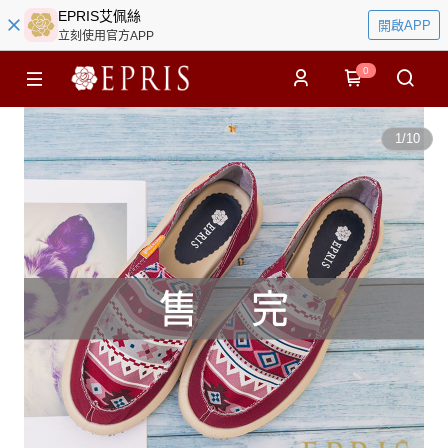
EPRIS艾佩絲
開啟APP
立刻使用官方APP
0
1
/
10