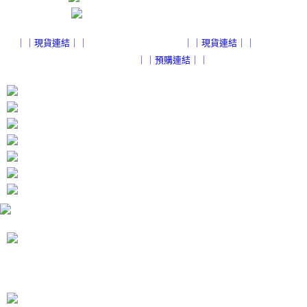
４．使用「AFTEE先享後付」時，將依據個別帳號之用戶狀況，依本公司即
時審查核予不同之上限額度；若仍有額度不足之情形，本公司將視審查結果
請求用戶進行身份認證。
５．嚴禁一人註冊多個帳號或使用他人資訊註冊。若發現惡意使用之情形，
｜｜現貨連結｜｜
｜｜現貨連結｜｜
恩沛科技股份有限公司將有權停止該用戶之使用額度並採取法律行動。
｜｜預購連結｜｜