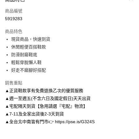
信用卡一次付款
商品編號
信用卡分期付款
5919283
3 期 0 利率 每期
NT$426
21家銀行
商品特色
6 期 0 利率 每期
NT$213
21家銀行
合作金庫商業銀行
第一商業銀行
現貨商品，快速到貨
華南商業銀行
彰化商業銀行
合作金庫商業銀行
第一商業銀行
LINE Pay
休閒輕便百搭鞋款
上海商業儲蓄銀行
台北富邦商業銀行
華南商業銀行
彰化商業銀行
國泰世華商業銀行
兆豐國際商業銀行
防滑耐磨鞋底
Apple Pay
上海商業儲蓄銀行
台北富邦商業銀行
臺灣中小企業銀行
台中商業銀行
輕鬆穿脫懶人鞋
國泰世華商業銀行
兆豐國際商業銀行
匯豐（台灣）商業銀行
華泰商業銀行
街口支付
臺灣中小企業銀行
台中商業銀行
好走不磨腳好搭配
聯邦商業銀行
遠東國際商業銀行
匯豐（台灣）商業銀行
華泰商業銀行
悠遊付
元大商業銀行
永豐商業銀行
銷售重點
聯邦商業銀行
遠東國際商業銀行
玉山商業銀行
星展（台灣）商業銀行
元大商業銀行
永豐商業銀行
▲正貨鞋款享有免費退換乙次的優質服務
Google Pay
台新國際商業銀行
中國信託商業銀行
玉山商業銀行
星展（台灣）商業銀行
▲週一至週五(不含六日及國定假日)天天出貨
台灣樂天信用卡公司
台新國際商業銀行
中國信託商業銀行
AFTEE先享後付
▲宅配隔天到貨【急用請選『宅配』物流】
台灣樂天信用卡公司
相關說明
▲7-11及全家出貨後2-3天到貨
【關於「AFTEE先享後付」】
▲全台北中南皆有門市👉 https://pse.is/G324S
ATM付款
AFTEE先享後付是「在收到商品之後才付款」的支付方式。 讓您購物簡單
便利好安心！
１．簡單：不需註冊會員、不需綁卡、不需儲值。
運送方式