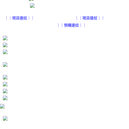
４．使用「AFTEE先享後付」時，將依據個別帳號之用戶狀況，依本公司即
時審查核予不同之上限額度；若仍有額度不足之情形，本公司將視審查結果
請求用戶進行身份認證。
５．嚴禁一人註冊多個帳號或使用他人資訊註冊。若發現惡意使用之情形，
｜｜現貨連結｜｜
｜｜現貨連結｜｜
恩沛科技股份有限公司將有權停止該用戶之使用額度並採取法律行動。
｜｜預購連結｜｜