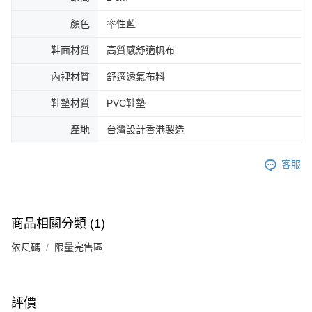
顏色
率性藍
鞋面材質
高質感舒適帆布
內裡材質
舒適透氣布料
鞋墊材質
PVC鞋墊
產地
台灣設計香港製造
客服
商品相關分類 (1)
依尺碼
限量完售區
評價