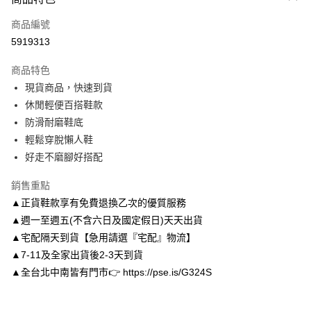
信用卡一次付款
商品編號
信用卡分期付款
5919313
3 期 0 利率 每期
NT$426
21家銀行
商品特色
6 期 0 利率 每期
NT$213
21家銀行
合作金庫商業銀行
第一商業銀行
現貨商品，快速到貨
華南商業銀行
彰化商業銀行
合作金庫商業銀行
第一商業銀行
LINE Pay
休閒輕便百搭鞋款
上海商業儲蓄銀行
台北富邦商業銀行
華南商業銀行
彰化商業銀行
國泰世華商業銀行
兆豐國際商業銀行
防滑耐磨鞋底
Apple Pay
上海商業儲蓄銀行
台北富邦商業銀行
臺灣中小企業銀行
台中商業銀行
輕鬆穿脫懶人鞋
國泰世華商業銀行
兆豐國際商業銀行
匯豐（台灣）商業銀行
華泰商業銀行
街口支付
臺灣中小企業銀行
台中商業銀行
好走不磨腳好搭配
聯邦商業銀行
遠東國際商業銀行
匯豐（台灣）商業銀行
華泰商業銀行
悠遊付
元大商業銀行
永豐商業銀行
銷售重點
聯邦商業銀行
遠東國際商業銀行
玉山商業銀行
星展（台灣）商業銀行
元大商業銀行
永豐商業銀行
▲正貨鞋款享有免費退換乙次的優質服務
Google Pay
台新國際商業銀行
中國信託商業銀行
玉山商業銀行
星展（台灣）商業銀行
▲週一至週五(不含六日及國定假日)天天出貨
台灣樂天信用卡公司
台新國際商業銀行
中國信託商業銀行
AFTEE先享後付
▲宅配隔天到貨【急用請選『宅配』物流】
台灣樂天信用卡公司
相關說明
▲7-11及全家出貨後2-3天到貨
【關於「AFTEE先享後付」】
▲全台北中南皆有門市👉 https://pse.is/G324S
ATM付款
AFTEE先享後付是「在收到商品之後才付款」的支付方式。 讓您購物簡單
便利好安心！
１．簡單：不需註冊會員、不需綁卡、不需儲值。
運送方式