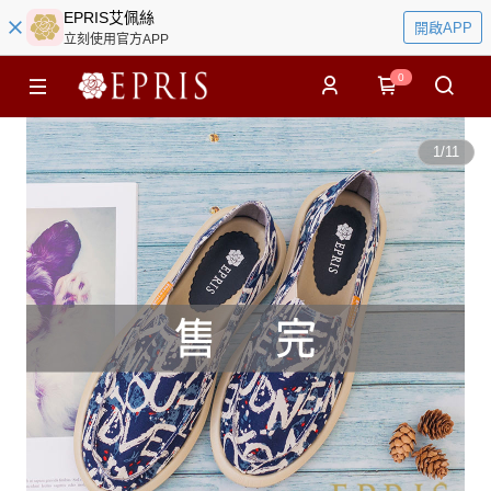
EPRIS艾佩絲
開啟APP
立刻使用官方APP
0
1
/
11