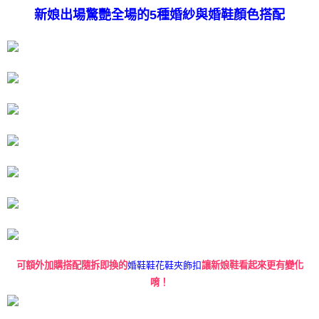
新娘出場驚艷全場的5種婚紗與婚鞋顏色搭配
可額外加購搭配隨拆即換的
婚鞋鞋花鞋夾飾扣
讓新娘鞋看起來更有變化
唷！