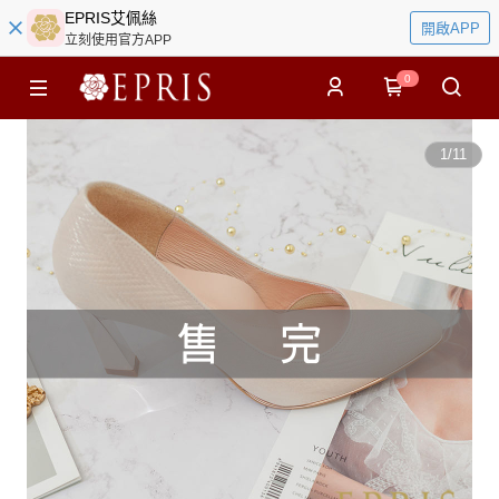
EPRIS艾佩絲
開啟APP
立刻使用官方APP
0
1
/
11