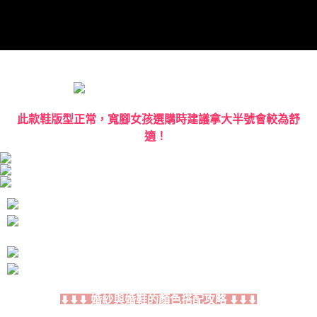
任。
４．使用「AFTEE先享後付」時，將依據個別帳號之用戶狀況，依本公司即
時審查核予不同之上限額度；若仍有額度不足之情形，本公司將視審查結果
請求用戶進行身份認證。
５．嚴禁一人註冊多個帳號或使用他人資訊註冊。若發現惡意使用之情形，
恩沛科技股份有限公司將有權停止該用戶之使用額度並採取法律行動。
此款鞋版型正常，寬腳女孩選購時建議拿大半號會較為舒
適！
婚紗與婚鞋的顏色搭配攻略
⬇⬇⬇
⬇⬇⬇