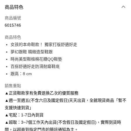
付款方式
商品特色
信用卡一次付款
商品編號
信用卡分期付款
6015746
3 期 0 利率 每期
NT$1,326
21家銀行
商品特色
6 期 0 利率 每期
NT$663
21家銀行
合作金庫商業銀行
第一商業銀行
女孩的本命鞋款！ 獨家打版舒適好走
華南商業銀行
彰化商業銀行
合作金庫商業銀行
第一商業銀行
LINE Pay
夢幻跟鞋 精緻造型鞋跟
上海商業儲蓄銀行
台北富邦商業銀行
華南商業銀行
彰化商業銀行
國泰世華商業銀行
兆豐國際商業銀行
時尚美型鞋楦棉花糖QQ鞋墊
Apple Pay
上海商業儲蓄銀行
台北富邦商業銀行
臺灣中小企業銀行
台中商業銀行
百搭舒適好走防滑耐磨鞋底
國泰世華商業銀行
兆豐國際商業銀行
匯豐（台灣）商業銀行
華泰商業銀行
街口支付
臺灣中小企業銀行
台中商業銀行
跟高：8 cm
聯邦商業銀行
遠東國際商業銀行
匯豐（台灣）商業銀行
華泰商業銀行
悠遊付
元大商業銀行
永豐商業銀行
銷售重點
聯邦商業銀行
遠東國際商業銀行
玉山商業銀行
星展（台灣）商業銀行
元大商業銀行
永豐商業銀行
▲正貨鞋款享有免費退換乙次的優質服務
Google Pay
台新國際商業銀行
中國信託商業銀行
玉山商業銀行
星展（台灣）商業銀行
▲週一至週五(不含六日及國定假日)天天出貨，全館現貨商品「暫不
台灣樂天信用卡公司
台新國際商業銀行
中國信託商業銀行
AFTEE先享後付
支援快速到貨」
台灣樂天信用卡公司
相關說明
▲宅配：1-7日內到貨
【關於「AFTEE先享後付」】
▲超取：3~7個工作天內出貨(不含假日及國定假日)，實際到貨時
ATM付款
AFTEE先享後付是「在收到商品之後才付款」的支付方式。 讓您購物簡單
便利好安心！
間，以超商到指定門市的簡訊通知為主。