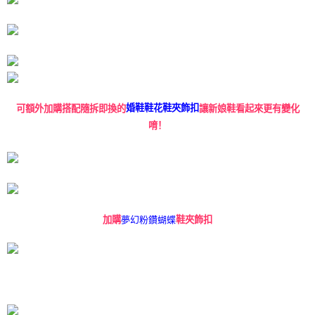
可額外加購搭配隨拆即換的
婚鞋鞋花鞋夾飾扣
讓新娘鞋看起來更有變化
唷！
夢幻粉鑽蝴蝶
加購
鞋夾飾扣