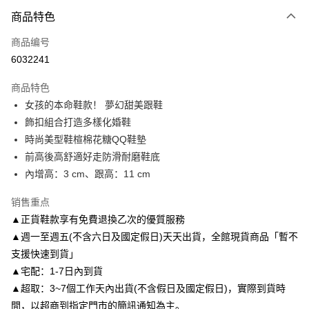
付款方式
商品特色
信用卡一次付款
商品编号
信用卡分期付款
6032241
3期 0利率，每期
NT$1,560
21家银行
商品特色
6期 0利率，每期
NT$780
21家银行
合作金库商业银行
第一商业银行
女孩的本命鞋款！ 夢幻甜美跟鞋
华南商业银行
彰化商业银行
合作金库商业银行
第一商业银行
LINE Pay
飾扣組合打造多樣化婚鞋
上海商业储蓄银行
台北富邦商业银行
华南商业银行
彰化商业银行
国泰世华商业银行
兆丰国际商业银行
時尚美型鞋楦棉花糖QQ鞋墊
Apple Pay
上海商业储蓄银行
台北富邦商业银行
台湾中小企业银行
台中商业银行
前高後高舒適好走防滑耐磨鞋底
国泰世华商业银行
兆丰国际商业银行
汇丰（台湾）商业银行
华泰商业银行
街口支付
台湾中小企业银行
台中商业银行
內增高：3 cm、跟高：11 cm
联邦商业银行
远东国际商业银行
汇丰（台湾）商业银行
华泰商业银行
悠遊付
元大商业银行
永丰商业银行
销售重点
联邦商业银行
远东国际商业银行
玉山商业银行
星展（台湾）商业银行
元大商业银行
永丰商业银行
▲正貨鞋款享有免費退換乙次的優質服務
Google Pay
台新国际商业银行
中国信托商业银行
玉山商业银行
星展（台湾）商业银行
▲週一至週五(不含六日及國定假日)天天出貨，全館現貨商品「暫不
台湾乐天信用卡公司
台新国际商业银行
中国信托商业银行
AFTEE先享后付
支援快速到貨」
台湾乐天信用卡公司
相关说明
▲宅配：1-7日內到貨
一、關於 AFTEE先享後付
▲超取：3~7個工作天內出貨(不含假日及國定假日)，實際到貨時
ATM付款
1. 於付款方式選擇AFTEE先享後付，將跳出AFTEE先享後付手機驗證視
窗。
間，以超商到指定門市的簡訊通知為主。