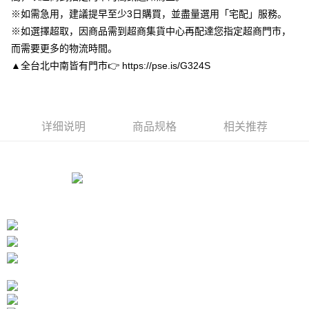
2. 進行簡訊驗證之後，即可完成結帳手續。
※如需急用，建議提早至少3日購買，並盡量選用「宅配」服務。
运送方式
3. 訂單確認後不需事先繳費，商品會配送至您的指定地址。
※如選擇超取，因商品需到超商集貨中心再配達您指定超商門市，
4. 下訂完成後，您的手機會收到一封繳費通知簡訊，APP會員則會收到
付款後全家取貨
AFTEE APP推播通知。
而需要更多的物流時間。
每笔NT$80，满NT$3,000(含以上)免运费
5. 收到商品當下無需繳費，確認無誤後，請再利用繳費通知簡訊或AFTEE
▲全台北中南皆有門市👉 https://pse.is/G324S
APP於四大便利商店‧ATM/網銀等方式進行付款。
付款後7-11取貨
請留意繳費期限為 14 天。唯有下載 AFTEE App 成為 AFTEE 會員者方能享
每笔NT$80，满NT$3,000(含以上)免运费
有最長 45 天內付款之服務。
宅配
详细说明
商品规格
相关推荐
繳費期限，為商家向您請款的時間，再加上使用AFTEE可延長的天數所計算
每笔NT$80，满NT$3,000(含以上)免运费
出。使用AFTEE下訂可以延長您收到商品前的繳費天數，但無法保證一定能
夠在期限內收到商品(例如:預購商品或預計到貨時間較長者)。因此無論收到
離島宅配
商品與否，仍需要請您在AFTEE規定的時間內完成繳費。
每笔NT$220
二、付款限制
1. 初次使用 AFTEE 時，將依認證結果及本公司審查結果，核予每個人不同
海外宅配
查看运费
之上限額度
2. 結帳金額須大於NT$30
3. 目前僅支援台灣會員
三、聲明條款
「AFTEE先享後付」(下稱本服務)乃由恩沛科技股份有限公司(下稱 AFTEE )
所提供，並由 AFTEE 向您收取款項。因使用本服務所須提供之個人資料(包
含但不限於訂購人姓名、電話，收件人姓名、電話、收件地址)，將交付予