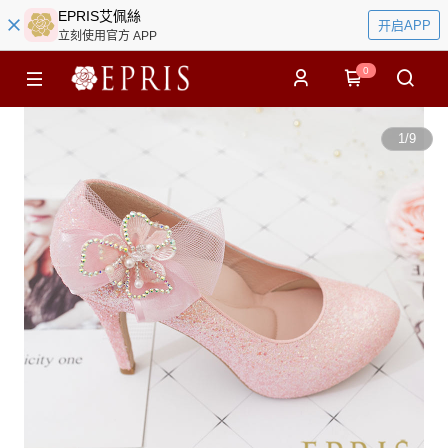
EPRIS艾佩絲
开启APP
立刻使用官方 APP
0
1
/
9