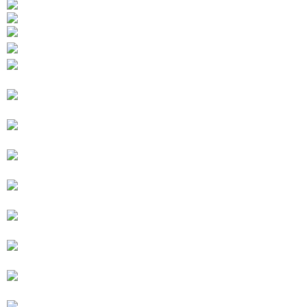
AFTEE 於本服務必要服務範圍內運用。關於 AFTEE 對於個人資料之蒐集、
處理、利用，詳參 AFTEE 官網之『個人資料蒐集、處理及利用告知聲明』
（
https://aftee.tw/privacypolicy/
）。
若款項超過繳費期限，將根據當次的金額加收年利率 16% 的逾期滯納金。
未成年的使用者，請事先徵得法定代理人或監護人之同意方可使用
AFTEE。
若您對於個人資料之處理、利用有任何疑問，或欲行使相關法律權利，請聯
繫恩沛科技股份有限公司。若您不同意我們將上開所示之個人資料，連同必
要之購買訂單資訊提供予 AFTEE ，或讓 AFTEE 蒐集處理利用您的個人資
料，請勿選用本服務。