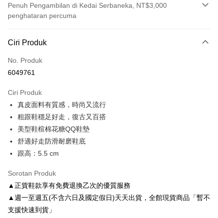
Penuh Pengambilan di Kedai Serbaneka, NT$3,000
penghataran percuma
Kaedah Pembayaran
Ciri Produk
Kad Kredit (Bayaran Penuh)
No. Produk
Ansuran Kad Kredit
6049761
3 ansuran pada kadar faedah 0,
NT$1,093
setiap ansuran
Ciri Produk
21 Bank
6 ansuran pada kadar faedah 0,
NT$546
setiap
Taiwan Cooperative Bank
Bank Komersial Pertama
真皮面料有質感，時尚又流行
Hua Nan Commercial
Chang Hwa Commercial
ansuran
21 Bank
Bank
Bank
粗跟鞋穩足好走，復古又百搭
Taiwan Cooperative Bank
Bank Komersial Pertama
LINE Pay
The Shanghai
Bank Komersial Taipei
美型鞋楦棉花糖QQ鞋墊
Hua Nan Commercial Bank
Chang Hwa Commercial Bank
Commercial & Savings
Fubon
舒適好走防滑耐磨鞋底
Apple Pay
The Shanghai Commercial &
Bank Komersial Taipei Fubon
Bank
Savings Bank
跟高：5.5 cm
Bank Cathay United
Mega International
JKOPAY
Bank Cathay United
Mega International Commercial
Commercial Bank
Sorotan Produk
Bank
Taiwan Business Bank
Taichung Commercial
Easy Wallet
Taiwan Business Bank
Taichung Commercial Bank
▲正貨鞋款享有免費退換乙次的優質服務
Bank
HSBC Bank (Taiwan) Limited
Hwatai Bank
Google Pay
▲週一至週五(不含六日及國定假日)天天出貨，全館現貨商品「暫不
HSBC Bank (Taiwan)
Hwatai Bank
Union Bank of Taiwan
Far Eastern International Bank
Limited
支援快速到貨」
Yuanta Commercial Bank
Bank SinoPac
AFTEE