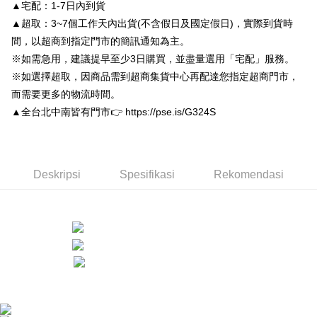
Union Bank of Taiwan
Far Eastern International
▲宅配：1-7日內到貨
Bank Komersial E.SUN
DBS Bank
Deskripsi
Bank
▲超取：3~7個工作天內出貨(不含假日及國定假日)，實際到貨時
Bank Antarabangsa Taishin
Bank CTBC
Pertama, Mengenai Perkhidmatan AFTEE Beli Sekarang Bayar Kemudian
Yuanta Commercial Bank
Bank SinoPac
Pemindahan ATM
Syarikat Kad Kredit Rakuten
間，以超商到指定門市的簡訊通知為主。
1. Dengan memilih AFTEE sebagai kaedah pembayaran, mesej
Bank Komersial E.SUN
DBS Bank
Taiwan
pengesahan AFTEE akan muncul.
※如需急用，建議提早至少3日購買，並盡量選用「宅配」服務。
Bank Antarabangsa
Bank CTBC
2. Anda boleh meneruskan pembayaran selepas pengesahan SMS.
Pilihan Penghantaran
Taishin
※如選擇超取，因商品需到超商集貨中心再配達您指定超商門市，
3. Tiada bayaran diperlukan apabila pesanan disahkan. Produk akan
Syarikat Kad Kredit
dihantar ke alamat yang ditetapkan.
付款後全家取貨
而需要更多的物流時間。
Rakuten Taiwan
4. Setelah pesanan disahkan, anda akan menerima SMS pembayaran
▲全台北中南皆有門市👉 https://pse.is/G324S
NT$80/pesanan | Penghantaran percuma untuk pesanan
manakala ahli aplikasi akan menerima pemberitahuan tolak aplikasi
NT$3,000 atau lebih
AFTEE.
5. Tiada bayaran diperlukan apabila anda menerima produk. Sila buat
pembayaran di empat kedai serbaneka utama, ATM atau perbankan
付款後7-11取貨
dalam talian dengan SMS pembayaran atau pemberitahuan tolak aplikasi
Deskripsi
Spesifikasi
Rekomendasi
NT$80/pesanan | Penghantaran percuma untuk pesanan
AFTEE.
NT$3,000 atau lebih
Sila ambil perhatian bahawa tempoh pembayaran adalah 14 hari. Walau
宅配
bagaimanapun, bagi mereka yang telah memuat turun Aplikasi AFTEE
dan mendaftar sebagai ahli AFTEE boleh menikmati tempoh pembayaran
NT$80/pesanan | Penghantaran percuma untuk pesanan
sehingga 45 hari.
NT$3,000 atau lebih
Tempoh pembayaran dikira dari masa kedai meminta pembayaran anda,
離島宅配
ditambah dengan bilangan hari yang boleh dilanjutkan oleh AFTEE. Anda
boleh melanjutkan tempoh pembayaran anda sebelum anda menerima
NT$220/pesanan
pesanan. Walau bagaimanapun, tiada jaminan bahawa anda boleh