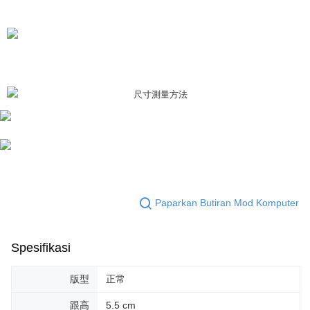
mendapatkan kebenaran daripada ibu bapa atau penjaga yang sah
untuk menggunakan AFTEE.
Sila hubungi NP Taiwan Inc. di
cs_tw@netprotections.co.jp
jika anda
mempunyai sebarang kebimbangan mengenai pemprosesan dan
penggunaan pada data peribadi. Jika anda tidak bersetuju dengan data
peribadi yang disenaraikan seperti di atas akan dikumpul dan digunakan
oleh AFTEE, sila jangan gunakan perkhidmatan ini.
Paparkan Butiran Mod Komputer
Spesifikasi
版型
正常
跟高
5.5 cm