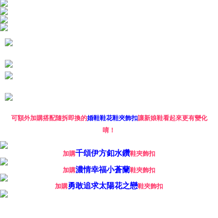
menerima pesanan anda semasa tempoh pembayaran (cth.: produk
海外宅配
Kadar Penghantaran
prapesanan atau produk yang mungkin mengambil masa yang lebih
lama untuk dihantar). Oleh itu, anda dikehendaki membuat pembayaran
kepada AFTEE dalam tempoh sama ada anda menerima pesanan.
Kedua, Sekatan Pembayaran
1. Jumlah yang diperakui untuk pengguna kali pertama boleh sehingga
NT$10,000. Amaun diperakui sebenar yang diluluskan akan berdasarkan
keputusan pensijilan dan semakan oleh AFTEE.
2. Amaun perbelanjaan minimum mestilah lebih besar daripada NT$20.
3. Pada masa ini hanya tersedia untuk ahli Taiwan.
Ketiga, Syarat Perkhidmatan
Perkhidmatan AFTEE Beli Sekarang Bayar Kemudian disediakan oleh NP
可額外加購搭配隨拆即換的
婚鞋鞋花鞋夾飾扣
讓新娘鞋看起來更有變化
Taiwan, Inc. dan AFTEE akan membuat bil kepada pengguna. AFTEE
唷！
akan menggunakan data peribadi yang dikumpul (termasuk nama
pembeli, no. telefon, nama penerima, no. telefon, alamat penerima) untuk
penggunaan perkhidmatan. Sila rujuk kepada "Penyata Pengumpulan
千頌伊方釦水鑽
加購
鞋夾飾扣
Data Peribadi, Pemprosesan, Penggunaan"
濃情幸福小蒼蘭
(https://aftee.tw/privacypolicy/
) untuk maklumat lanjut.
加購
鞋夾飾扣
勇敢追求太陽花之戀
加購
鞋夾飾扣
Jumlah yang diperakui untuk pengguna kali pertama yang lulus
kelulusan boleh sehingga NT$10,000. Jika pengguna tidak membuat
pembayaran dalam tempoh tersebut, yuran pembayaran lewat sebanyak
20% setahun akan dikenakan. Pengguna bawah umur dikehendaki