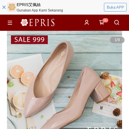
EPRIS艾佩絲
Buka APP
Gunakan App Kami Sekarang
0
1
/
9