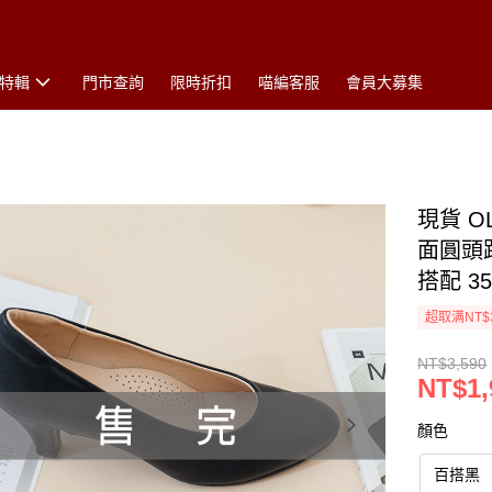
特輯
門市查詢
限時折扣
喵編客服
會員大募集
現貨 
面圓頭
搭配 35
超取满NT$
NT$3,590
NT$1,
顏色
百搭黑