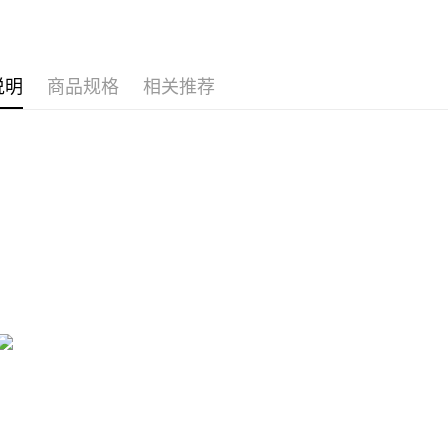
每笔NT$8
APP於四
付款後7-1
請留意繳費期
享有最長 
每笔NT$8
说明
商品规格
相关推荐
繳費期限，
宅配
算出。使用
定能夠在期
每笔NT$8
收到商品與
離島宅配
二、付款
每笔NT$2
1. 初次
之上限額
海外宅配
2. 結帳金
3. 目前
三、聲明
「AFTE
)所提供，
(包含但不
予 AFT
集、處理、
明』（
http
若款項超過