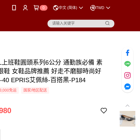
0
中文 (简体)
TWD
OL上班鞋圓頭系列6公分 通勤族必備 素
跟鞋 女鞋品牌推薦 好走不磨腳時尚好
-40 EPRIS艾佩絲-百搭黑-P184
3,000免运
国家/地区配送
980