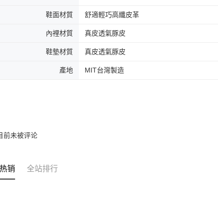
鞋面材質
舒適輕巧高纖皮革
內裡材質
真皮透氣豚皮
鞋墊材質
真皮透氣豚皮
產地
MIT台灣製造
目前未被评论
热销
全站排行