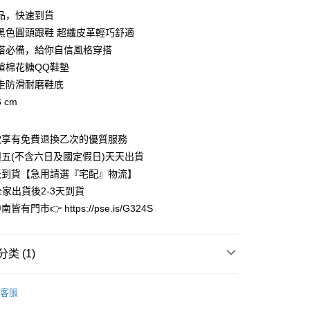
利率，每期
NT$660
21家银行
品，快速到貨
利率，每期
NT$330
21家银行
库商业银行
第一商业银行
黑色圓頭跟鞋 超纖皮革輕巧舒適
业银行
彰化商业银行
搭必備，給你自信風格穿搭
库商业银行
第一商业银行
业储蓄银行
台北富邦商业银行
业银行
彰化商业银行
楦棉花糖QQ鞋墊
华商业银行
兆丰国际商业银行
业储蓄银行
台北富邦商业银行
走防滑耐磨鞋底
小企业银行
台中商业银行
华商业银行
兆丰国际商业银行
 cm
台湾）商业银行
华泰商业银行
小企业银行
台中商业银行
业银行
远东国际商业银行
台湾）商业银行
华泰商业银行
业银行
永丰商业银行
业银行
远东国际商业银行
款享有免費退換乙次的優質服務
业银行
星展（台湾）商业银行
业银行
永丰商业银行
y
五(不含六日及國定假日)天天出貨
际商业银行
中国信托商业银行
业银行
星展（台湾）商业银行
天到貨【急用請選『宅配』物流】
天信用卡公司
际商业银行
中国信托商业银行
享后付
全家出貨後2-3天到貨
天信用卡公司
有門市👉 https://pse.is/G324S
FTEE先享後付
款方式選擇AFTEE先享後付，將跳出AFTEE先享後付手機驗證視
簡訊驗證之後，即可完成結帳手續。
类 (1)
確認後不需事先繳費，商品會配送至您的指定地址。
完成後，您的手機會收到一封繳費通知簡訊，APP會員則會收到
限量完售區
APP推播通知。
客服
家取貨
商品當下無需繳費，確認無誤後，請再利用繳費通知簡訊或AFTEE