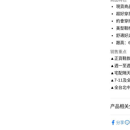
3期 0
現貨商
6期 0
合作金
超好穿
华南商
約會穿
合作金
LINE Pay
上海商
华南商
美型鞋
国泰世
Apple Pay
上海商
舒適好
台湾中
国泰世
跟高：6
汇丰（
街口支付
台湾中
联邦商
销售重点
汇丰（
悠遊付
元大商
联邦商
▲正貨鞋
玉山商
元大商
Google Pa
▲週一至週
台新国
玉山商
▲宅配隔
台湾乐
台新国
AFTEE先
▲7-11及
台湾乐
相关说明
▲全台北中南皆
一、關於 A
ATM付款
1. 於付
窗。
2. 進行
产品相关分
3. 訂單
运送方式
4. 下訂
依尺碼
AFTEE 
分享
付款後全
5. 收到