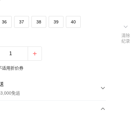
36
37
38
39
40
清除
纪录
不适用折价券
送
3,000免运
次付款
期付款