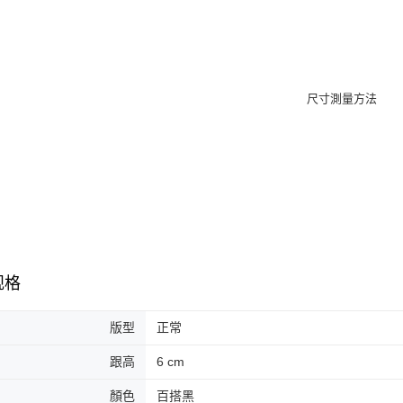
未成年的
AFTEE。
若您對於
聯繫恩沛
同必要之購
人資料，
规格
版型
正常
跟高
6 cm
顏色
百搭黑