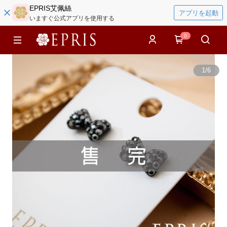
EPRIS艾佩絲
アプリを起動
いますぐ公式アプリを使用する
0
1
/
6