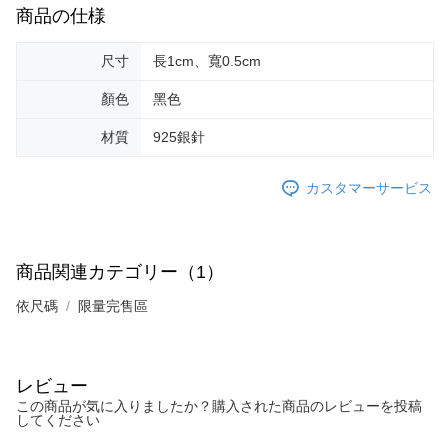
商品の仕様
す。AFTEEの個人情報の収集、処理、利用について、詳細はAFTEE公式ホ
ームページの『個人情報の収集、処理及び利用に関する声明』をご参照く
ださい（
https://aftee.tw/privacypolicy/
）。
尺寸
長1cm、寬0.5cm
AFTEEの初回ご利用の際に、審査を通過すれば、最高額がNT$10,000にな
顏色
黑色
ります。支払い期限を過ぎた場合、その金額に基づいて年利20%の遅延滞
納金が加算されます。未成年の利用者は、事前に法定代理人または後見人
材質
925銀針
の同意を得ればAFTEEをご利用いただけます。
個人情報の処理、利用について疑問がある、または関連する法律の権利を
カスタマーサービス
行使したい場合は、ネットプロテクションズ
cs_tw@netprotections.co.jp
にご連絡ください。上記に示した個人情報を、必要な購入注文書とあわせ
てAFTEEにご提供いただく、またはAFTEEにあなたの個人情報の収集、処
理、利用を許可することににご同意いただけない場合は、当サービスを選
商品関連カテゴリー（1）
択しないでください。
依尺碼
限量完售區
レビュー
この商品が気に入りましたか？購入された商品のレビューを投稿
してください