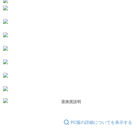
5.商品受け取り時のお支払いは不要です。商品を確かめてから、SMSまた
付款後7-11取貨
はアプリの通知に従って、4大コンビニ、またはATM/オンラインバンキン
グでお支払いください。
配送毎にNT$80、NT$3,000以上で送料無料
代金納付期限は最短で 14 日以内ですので、ご注意ください。AFTEE アプ
宅配
リをダウンロードして AFTEE 会員になるとお支払い期限を最長 45 日以内
配送毎にNT$80、NT$3,000以上で送料無料
まで延長できます。
離島宅配
お支払期限は、ショップが請求した期日と、AFTEEで延長できる日数をも
とに計算されます。AFTEEで注文すると、商品を受け取るまで支払い期限
配送毎にNT$220
を延長できますが、商品を期限内に受け取れない場合があります（例：予
約商品や商品到着日が比較的遅い商品）。そのため、商品到着の有無に関
海外宅配
送料を確認
わらず、AFTEEで指定された期限内にお支払いください。
二、支払い限度額
1.初回 AFTEEを ご利用の際に、認証結果及び当社の審査の結果に基づ
き、限度額が設定されます。
2.決済金額は最低NT$20です。
3.現在、台湾の会員のみご利用いただけます。
三、利用規約「AFTEE代金後払い」（以下当サービスという）はネットプ
ロテクションズ（以下 AFTEE という）が提供し、AFTEEが代金を徴収し
PC版の詳細についてを表示する
ます。当サービスご利用の際に提供しなければならない個人情報（注文者
の氏名、電話番号、受取人の氏名、電話番号、受取人住所を含むがこれに
限らない）は、AFTEEに渡され当サービスで必要な範囲内で利用されま