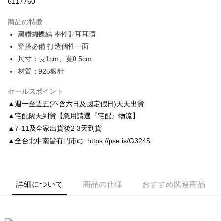
6117760
3回払い、金利0、毎回
NT$130
21行の銀行
商品の特徴
6回払い、金利0、毎回
NT$65
21行の銀行
合作金庫商業銀行
第一商業銀行
黑鑽蝴蝶結 率性貼耳耳環
華南商業銀行
彰化商業銀行
合作金庫商業銀行
第一商業銀行
LINE Pay
穿搭必備 打造個性一面
上海商業儲蓄銀行
台北富邦商業銀行
華南商業銀行
彰化商業銀行
国泰世華商業銀行
兆豐國際商業銀行
尺寸：長1cm、寬0.5cm
Apple Pay
上海商業儲蓄銀行
台北富邦商業銀行
台湾中小企業銀行
台中商業銀行
材質：925銀針
国泰世華商業銀行
兆豐國際商業銀行
HSBC(台湾)商業銀行
華泰商業銀行
JKOPAY
台湾中小企業銀行
台中商業銀行
聯邦商業銀行
遠東国際商業銀行
セールスポイント
HSBC(台湾)商業銀行
華泰商業銀行
Easy Wallet
元大商業銀行
永豐商業銀行
聯邦商業銀行
遠東国際商業銀行
▲週一至週五(不含六日及國定假日)天天出貨
玉山商業銀行
星展(台湾)商業銀行
元大商業銀行
永豐商業銀行
Google Pay
▲宅配隔天到貨【急用請選『宅配』物流】
台新國際商業銀行
中国信託商業銀行
玉山商業銀行
星展(台湾)商業銀行
▲7-11及全家出貨後2-3天到貨
台湾楽天クレジットカード会社
台新國際商業銀行
中国信託商業銀行
AFTEE代金後払い
▲全台北中南皆有門市👉 https://pse.is/G324S
台湾楽天クレジットカード会社
説明
一、 AFTEE代金後払いについて
ATM払い
1.お支払い方法でAFTEE代金後払いを選択すると、携帯電話認証ウィンド
ウが表示されます。
詳細について
商品の仕様
おすすめ関連商品
2.SMSで認証してお支払い手続を進めてください。
配送方法
3.注文するときのお支払いは不要です。商品はご指定の住所に配送されま
す。
付款後全家取貨
4.ご注文が完了すると、携帯に支払い通知のSMSが届きます。アプリ会員
配送毎にNT$80、NT$3,000以上で送料無料
の場合は、AFTEE アプリプッシュ通知が届きます。