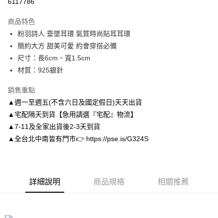
6117786
3 期 0 利率 每期
NT$130
21家銀行
商品特色
6 期 0 利率 每期
NT$65
21家銀行
合作金庫商業銀行
第一商業銀行
粉羽詩人 垂墜耳環 氣質時尚貼耳耳環
華南商業銀行
彰化商業銀行
合作金庫商業銀行
第一商業銀行
LINE Pay
簡約大方 甜美可愛 約會穿搭必備
上海商業儲蓄銀行
台北富邦商業銀行
華南商業銀行
彰化商業銀行
國泰世華商業銀行
兆豐國際商業銀行
尺寸：長6cm、寬1.5cm
Apple Pay
上海商業儲蓄銀行
台北富邦商業銀行
臺灣中小企業銀行
台中商業銀行
材質：925銀針
國泰世華商業銀行
兆豐國際商業銀行
匯豐（台灣）商業銀行
華泰商業銀行
街口支付
臺灣中小企業銀行
台中商業銀行
聯邦商業銀行
遠東國際商業銀行
銷售重點
匯豐（台灣）商業銀行
華泰商業銀行
悠遊付
元大商業銀行
永豐商業銀行
▲週一至週五(不含六日及國定假日)天天出貨
聯邦商業銀行
遠東國際商業銀行
玉山商業銀行
星展（台灣）商業銀行
元大商業銀行
永豐商業銀行
▲宅配隔天到貨【急用請選『宅配』物流】
Google Pay
台新國際商業銀行
中國信託商業銀行
玉山商業銀行
星展（台灣）商業銀行
▲7-11及全家出貨後2-3天到貨
台灣樂天信用卡公司
台新國際商業銀行
中國信託商業銀行
AFTEE先享後付
▲全台北中南皆有門市👉 https://pse.is/G324S
台灣樂天信用卡公司
相關說明
【關於「AFTEE先享後付」】
ATM付款
AFTEE先享後付是「在收到商品之後才付款」的支付方式。 讓您購物簡單
便利好安心！
詳細說明
商品規格
相關推薦
１．簡單：不需註冊會員、不需綁卡、不需儲值。
運送方式
２．便利：只要手機號碼，簡訊認證，即可結帳。
３．安心：先確認商品／服務後，再付款。
付款後全家取貨
每筆NT$80，滿NT$3,000(含以上)免運費
【「AFTEE先享後付」結帳流程】