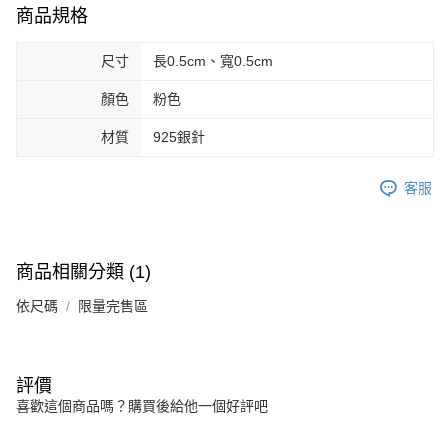
５．嚴禁一人註冊多個帳號或使用他人資訊註冊。若發現惡意使用之情形，
商品規格
恩沛科技股份有限公司將有權停止該用戶之使用額度並採取法律行動。
尺寸
長0.5cm、寬0.5cm
顏色
粉色
材質
925銀針
客服
商品相關分類 (1)
依尺碼
限量完售區
評價
喜歡這個商品嗎？購買後給他一個好評吧