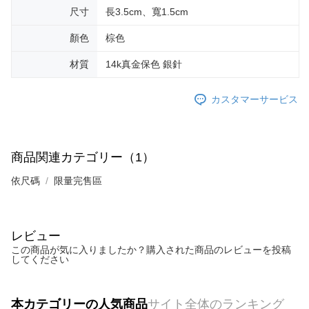
尺寸
長3.5cm、寬1.5cm
す。AFTEEの個人情報の収集、処理、利用について、詳細はAFTEE公式ホ
ームページの『個人情報の収集、処理及び利用に関する声明』をご参照く
ださい（
https://aftee.tw/privacypolicy/
）。
顏色
棕色
AFTEEの初回ご利用の際に、審査を通過すれば、最高額がNT$10,000にな
材質
14k真金保色 銀針
ります。支払い期限を過ぎた場合、その金額に基づいて年利20%の遅延滞
納金が加算されます。未成年の利用者は、事前に法定代理人または後見人
カスタマーサービス
の同意を得ればAFTEEをご利用いただけます。
個人情報の処理、利用について疑問がある、または関連する法律の権利を
行使したい場合は、ネットプロテクションズ
cs_tw@netprotections.co.jp
にご連絡ください。上記に示した個人情報を、必要な購入注文書とあわせ
商品関連カテゴリー（1）
てAFTEEにご提供いただく、またはAFTEEにあなたの個人情報の収集、処
理、利用を許可することににご同意いただけない場合は、当サービスを選
依尺碼
限量完售區
択しないでください。
レビュー
この商品が気に入りましたか？購入された商品のレビューを投稿
してください
本カテゴリーの人気商品
サイト全体のランキング