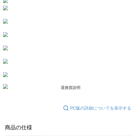
5.商品受け取り時のお支払いは不要です。商品を確かめてから、SMSまた
付款後7-11取貨
はアプリの通知に従って、4大コンビニ、またはATM/オンラインバンキン
グでお支払いください。
配送毎にNT$80、NT$3,000以上で送料無料
代金納付期限は最短で 14 日以内ですので、ご注意ください。AFTEE アプ
宅配
リをダウンロードして AFTEE 会員になるとお支払い期限を最長 45 日以内
配送毎にNT$80、NT$3,000以上で送料無料
まで延長できます。
離島宅配
お支払期限は、ショップが請求した期日と、AFTEEで延長できる日数をも
とに計算されます。AFTEEで注文すると、商品を受け取るまで支払い期限
配送毎にNT$220
を延長できますが、商品を期限内に受け取れない場合があります（例：予
約商品や商品到着日が比較的遅い商品）。そのため、商品到着の有無に関
海外宅配
送料を確認
わらず、AFTEEで指定された期限内にお支払いください。
二、支払い限度額
1.初回 AFTEEを ご利用の際に、認証結果及び当社の審査の結果に基づ
き、限度額が設定されます。
2.決済金額は最低NT$20です。
3.現在、台湾の会員のみご利用いただけます。
PC版の詳細についてを表示する
三、利用規約「AFTEE代金後払い」（以下当サービスという）はネットプ
ロテクションズ（以下 AFTEE という）が提供し、AFTEEが代金を徴収し
ます。当サービスご利用の際に提供しなければならない個人情報（注文者
商品の仕様
の氏名、電話番号、受取人の氏名、電話番号、受取人住所を含むがこれに
限らない）は、AFTEEに渡され当サービスで必要な範囲内で利用されま