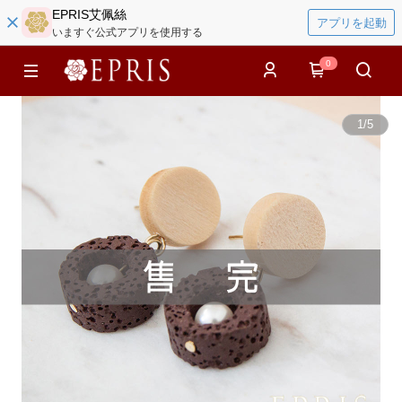
EPRIS艾佩絲
アプリを起動
いますぐ公式アプリを使用する
0
1
/
5