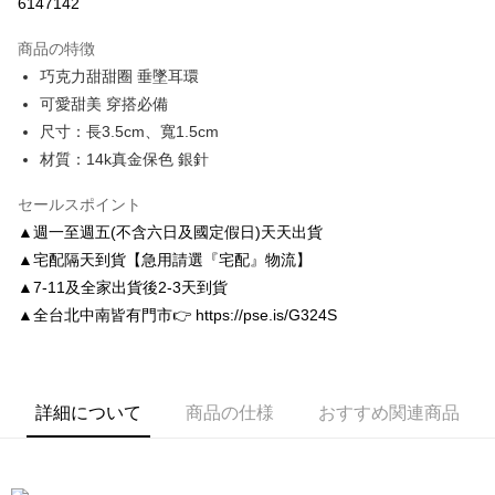
6147142
3回払い、金利0、毎回
NT$83
21行の銀行
商品の特徴
6回払い、金利0、毎回
NT$41
21行の銀行
合作金庫商業銀行
第一商業銀行
巧克力甜甜圈 垂墜耳環
華南商業銀行
彰化商業銀行
合作金庫商業銀行
第一商業銀行
LINE Pay
可愛甜美 穿搭必備
上海商業儲蓄銀行
台北富邦商業銀行
華南商業銀行
彰化商業銀行
国泰世華商業銀行
兆豐國際商業銀行
尺寸：長3.5cm、寬1.5cm
Apple Pay
上海商業儲蓄銀行
台北富邦商業銀行
台湾中小企業銀行
台中商業銀行
材質：14k真金保色 銀針
国泰世華商業銀行
兆豐國際商業銀行
HSBC(台湾)商業銀行
華泰商業銀行
JKOPAY
台湾中小企業銀行
台中商業銀行
聯邦商業銀行
遠東国際商業銀行
セールスポイント
HSBC(台湾)商業銀行
華泰商業銀行
Easy Wallet
元大商業銀行
永豐商業銀行
聯邦商業銀行
遠東国際商業銀行
▲週一至週五(不含六日及國定假日)天天出貨
玉山商業銀行
星展(台湾)商業銀行
元大商業銀行
永豐商業銀行
Google Pay
▲宅配隔天到貨【急用請選『宅配』物流】
台新國際商業銀行
中国信託商業銀行
玉山商業銀行
星展(台湾)商業銀行
▲7-11及全家出貨後2-3天到貨
台湾楽天クレジットカード会社
台新國際商業銀行
中国信託商業銀行
AFTEE代金後払い
▲全台北中南皆有門市👉 https://pse.is/G324S
台湾楽天クレジットカード会社
説明
一、 AFTEE代金後払いについて
ATM払い
1.お支払い方法でAFTEE代金後払いを選択すると、携帯電話認証ウィンド
ウが表示されます。
詳細について
商品の仕様
おすすめ関連商品
2.SMSで認証してお支払い手続を進めてください。
配送方法
3.注文するときのお支払いは不要です。商品はご指定の住所に配送されま
す。
付款後全家取貨
4.ご注文が完了すると、携帯に支払い通知のSMSが届きます。アプリ会員
配送毎にNT$80、NT$3,000以上で送料無料
の場合は、AFTEE アプリプッシュ通知が届きます。