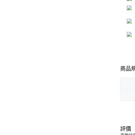
商品
評價