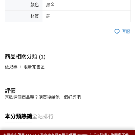
５．嚴禁一人註冊多個帳號或使用他人資訊註冊。若發現惡意使用之情形，
顏色
黑金
恩沛科技股份有限公司將有權停止該用戶之使用額度並採取法律行動。
材質
銅
客服
商品相關分類 (1)
依尺碼
限量完售區
評價
喜歡這個商品嗎？購買後給他一個好評吧
本分類熱銷
全站排行