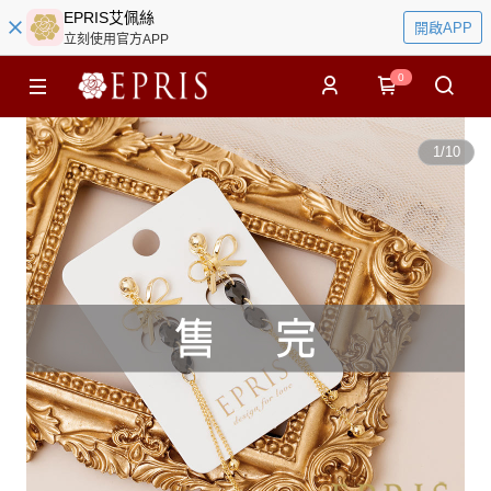
EPRIS艾佩絲
開啟APP
立刻使用官方APP
0
1
/
10