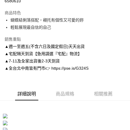
6580610
3 期 0 利率 每期
NT$116
21家銀行
商品特色
6 期 0 利率 每期
NT$58
21家銀行
合作金庫商業銀行
第一商業銀行
蝴蝶結俐落搭配，襯托有個性又可愛的妳
華南商業銀行
彰化商業銀行
合作金庫商業銀行
第一商業銀行
LINE Pay
輕鬆展現最自信的自己
上海商業儲蓄銀行
台北富邦商業銀行
華南商業銀行
彰化商業銀行
國泰世華商業銀行
兆豐國際商業銀行
Apple Pay
上海商業儲蓄銀行
台北富邦商業銀行
銷售重點
臺灣中小企業銀行
台中商業銀行
國泰世華商業銀行
兆豐國際商業銀行
▲週一至週五(不含六日及國定假日)天天出貨
匯豐（台灣）商業銀行
華泰商業銀行
街口支付
臺灣中小企業銀行
台中商業銀行
聯邦商業銀行
遠東國際商業銀行
▲宅配隔天到貨【急用請選『宅配』物流】
匯豐（台灣）商業銀行
華泰商業銀行
悠遊付
元大商業銀行
永豐商業銀行
▲7-11及全家出貨後2-3天到貨
聯邦商業銀行
遠東國際商業銀行
玉山商業銀行
星展（台灣）商業銀行
元大商業銀行
永豐商業銀行
▲全台北中南皆有門市👉 https://pse.is/G324S
Google Pay
台新國際商業銀行
中國信託商業銀行
玉山商業銀行
星展（台灣）商業銀行
台灣樂天信用卡公司
台新國際商業銀行
中國信託商業銀行
AFTEE先享後付
台灣樂天信用卡公司
相關說明
【關於「AFTEE先享後付」】
詳細說明
商品規格
相關推薦
ATM付款
AFTEE先享後付是「在收到商品之後才付款」的支付方式。 讓您購物簡單
便利好安心！
１．簡單：不需註冊會員、不需綁卡、不需儲值。
運送方式
２．便利：只要手機號碼，簡訊認證，即可結帳。
３．安心：先確認商品／服務後，再付款。
付款後全家取貨
每筆NT$80，滿NT$3,000(含以上)免運費
【「AFTEE先享後付」結帳流程】