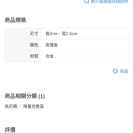
顯示電腦版詳細說明
請求用戶進行身份認證。
５．嚴禁一人註冊多個帳號或使用他人資訊註冊。若發現惡意使用之情形，
恩沛科技股份有限公司將有權停止該用戶之使用額度並採取法律行動。
商品規格
尺寸
長2cm、寬1.5cm
顏色
玫瑰金
材質
合金
客服
商品相關分類 (1)
依尺碼
限量完售區
評價