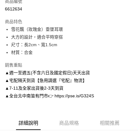
商品編號
信用卡分期付款
6612634
3 期 0 利率 每期
NT$116
21家銀行
商品特色
6 期 0 利率 每期
NT$58
21家銀行
合作金庫商業銀行
第一商業銀行
雪花飄（玫瑰金）垂墜耳環
華南商業銀行
彰化商業銀行
合作金庫商業銀行
第一商業銀行
LINE Pay
大方的設計，適合平時穿搭
上海商業儲蓄銀行
台北富邦商業銀行
華南商業銀行
彰化商業銀行
國泰世華商業銀行
兆豐國際商業銀行
尺寸：長2cm、寬1.5cm
Apple Pay
上海商業儲蓄銀行
台北富邦商業銀行
臺灣中小企業銀行
台中商業銀行
材質：合金
國泰世華商業銀行
兆豐國際商業銀行
匯豐（台灣）商業銀行
華泰商業銀行
街口支付
臺灣中小企業銀行
台中商業銀行
聯邦商業銀行
遠東國際商業銀行
銷售重點
匯豐（台灣）商業銀行
華泰商業銀行
悠遊付
元大商業銀行
永豐商業銀行
▲週一至週五(不含六日及國定假日)天天出貨
聯邦商業銀行
遠東國際商業銀行
玉山商業銀行
星展（台灣）商業銀行
元大商業銀行
永豐商業銀行
▲宅配隔天到貨【急用請選『宅配』物流】
Google Pay
台新國際商業銀行
中國信託商業銀行
玉山商業銀行
星展（台灣）商業銀行
▲7-11及全家出貨後2-3天到貨
台灣樂天信用卡公司
台新國際商業銀行
中國信託商業銀行
AFTEE先享後付
▲全台北中南皆有門市👉 https://pse.is/G324S
台灣樂天信用卡公司
相關說明
【關於「AFTEE先享後付」】
ATM付款
AFTEE先享後付是「在收到商品之後才付款」的支付方式。 讓您購物簡單
便利好安心！
詳細說明
商品規格
相關推薦
１．簡單：不需註冊會員、不需綁卡、不需儲值。
運送方式
２．便利：只要手機號碼，簡訊認證，即可結帳。
３．安心：先確認商品／服務後，再付款。
付款後全家取貨