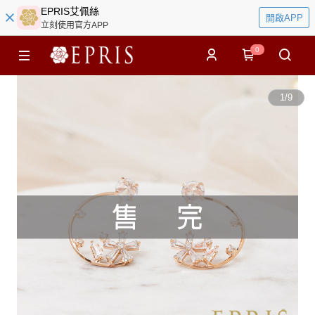
EPRIS艾佩絲
開啟APP
立刻使用官方APP
0
1
/
9