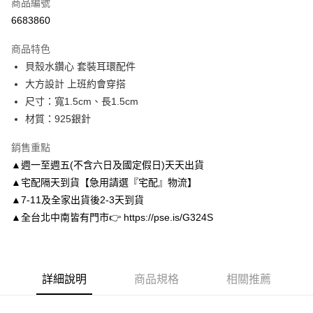
商品編號
信用卡分期付款
6683860
3 期 0 利率 每期
NT$130
21家銀行
商品特色
6 期 0 利率 每期
NT$65
21家銀行
合作金庫商業銀行
第一商業銀行
貝殼水鑽心 套裝耳環配件
華南商業銀行
彰化商業銀行
合作金庫商業銀行
第一商業銀行
LINE Pay
大方設計 上班約會穿搭
上海商業儲蓄銀行
台北富邦商業銀行
華南商業銀行
彰化商業銀行
國泰世華商業銀行
兆豐國際商業銀行
尺寸：寬1.5cm、長1.5cm
Apple Pay
上海商業儲蓄銀行
台北富邦商業銀行
臺灣中小企業銀行
台中商業銀行
材質：925銀針
國泰世華商業銀行
兆豐國際商業銀行
匯豐（台灣）商業銀行
華泰商業銀行
街口支付
臺灣中小企業銀行
台中商業銀行
聯邦商業銀行
遠東國際商業銀行
銷售重點
匯豐（台灣）商業銀行
華泰商業銀行
悠遊付
元大商業銀行
永豐商業銀行
▲週一至週五(不含六日及國定假日)天天出貨
聯邦商業銀行
遠東國際商業銀行
玉山商業銀行
星展（台灣）商業銀行
元大商業銀行
永豐商業銀行
▲宅配隔天到貨【急用請選『宅配』物流】
Google Pay
台新國際商業銀行
中國信託商業銀行
玉山商業銀行
星展（台灣）商業銀行
▲7-11及全家出貨後2-3天到貨
台灣樂天信用卡公司
台新國際商業銀行
中國信託商業銀行
AFTEE先享後付
▲全台北中南皆有門市👉 https://pse.is/G324S
台灣樂天信用卡公司
相關說明
【關於「AFTEE先享後付」】
ATM付款
AFTEE先享後付是「在收到商品之後才付款」的支付方式。 讓您購物簡單
便利好安心！
詳細說明
商品規格
相關推薦
１．簡單：不需註冊會員、不需綁卡、不需儲值。
運送方式
２．便利：只要手機號碼，簡訊認證，即可結帳。
３．安心：先確認商品／服務後，再付款。
付款後全家取貨