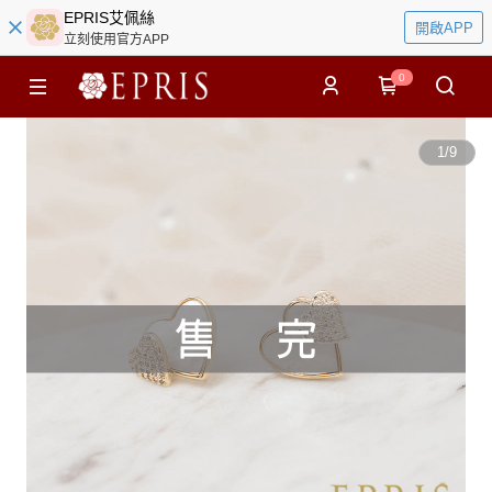
EPRIS艾佩絲
開啟APP
立刻使用官方APP
0
1
/
9