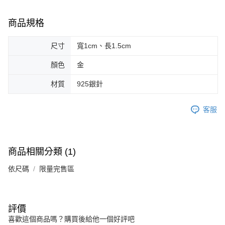
請求用戶進行身份認證。
５．嚴禁一人註冊多個帳號或使用他人資訊註冊。若發現惡意使用之情形，
商品規格
恩沛科技股份有限公司將有權停止該用戶之使用額度並採取法律行動。
尺寸
寬1cm、長1.5cm
顏色
金
材質
925銀針
客服
商品相關分類 (1)
依尺碼
限量完售區
評價
喜歡這個商品嗎？購買後給他一個好評吧