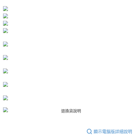
每筆NT$80，滿NT$3,000(含以上)免運費
【「AFTEE先享後付」結帳流程】
１．於結帳方式選擇「AFTEE先享後付」後，將跳轉至「AFTEE先享後付」
付款後7-11取貨
結帳頁面，進行簡訊認證並確認金額後，即可完成結帳。
２．訂單成立數日內，您將收到繳費通知簡訊。
每筆NT$80，滿NT$3,000(含以上)免運費
３．收到繳費通知簡訊後14天內，點擊此簡訊中的連結，可透過四大超商／
ATM／網路銀行／等多元方式進行付款，方視為交易完成。
宅配
※ 請注意：結帳手續完成當下不需立刻繳費，但若您需要取消訂單，請聯絡
每筆NT$80，滿NT$3,000(含以上)免運費
購買商品的店家。未經商家同意取消之訂單仍視為有效，需透過AFTEE先享
後付繳納相關費用。
離島宅配
※ 交易是否成功請以「AFTEE先享後付 」之結帳頁面顯示為準，若有關於
是否繳費成功／繳費後需取消欲退款等相關疑問，請聯繫「AFTEE先享後付
每筆NT$220
客戶支援中心」
https://netprotections.freshdesk.com/support/home
海外宅配
查看運費
【注意事項】
１．透過由恩沛科技股份有限公司提供之「AFTEE先享後付」服務完成之交
易，需依本服務之必要範圍內提供個人資料，並將交易相關給付款項請求債
權轉讓予恩沛科技股份有限公司。
２．關於個人資料處理事宜，請瀏覽以下網址：
https://aftee.tw/terms/#terms3
３．未成年的使用者請事先徵得法定代理人或監護人之同意方可使用
「AFTEE先享後付」，若未經同意申辦者引起之損失，本公司不負相關責
任。
４．使用「AFTEE先享後付」時，將依據個別帳號之用戶狀況，依本公司即
顯示電腦版詳細說明
時審查核予不同之上限額度；若仍有額度不足之情形，本公司將視審查結果