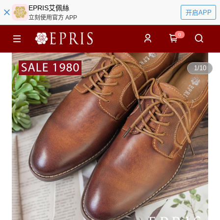
EPRIS艾佩絲
开启APP
立刻使用官方 APP
0
1
/
10