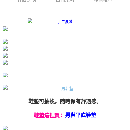
详细说明
商品规格
相关推荐
4. 下訂完成後，您的手機會收到一封繳費通知簡訊，APP會員則會收到
付款後全家取貨
AFTEE APP推播通知。
每笔NT$80，满NT$3,000(含以上)免运费
5. 收到商品當下無需繳費，確認無誤後，請再利用繳費通知簡訊或AFTEE
APP於四大便利商店‧ATM/網銀等方式進行付款。
付款後7-11取貨
請留意繳費期限為 14 天。唯有下載 AFTEE App 成為 AFTEE 會員者方能享
每笔NT$80，满NT$3,000(含以上)免运费
有最長 45 天內付款之服務。
宅配
繳費期限，為商家向您請款的時間，再加上使用AFTEE可延長的天數所計算
每笔NT$80，满NT$3,000(含以上)免运费
出。使用AFTEE下訂可以延長您收到商品前的繳費天數，但無法保證一定能
夠在期限內收到商品(例如:預購商品或預計到貨時間較長者)。因此無論收到
離島宅配
商品與否，仍需要請您在AFTEE規定的時間內完成繳費。
每笔NT$220
二、付款限制
1. 初次使用 AFTEE 時，將依認證結果及本公司審查結果，核予每個人不同
海外宅配
查看运费
之上限額度
2. 結帳金額須大於NT$30
3. 目前僅支援台灣會員
鞋墊可抽換，隨時保有舒適感。
三、聲明條款
「AFTEE先享後付」(下稱本服務)乃由恩沛科技股份有限公司(下稱 AFTEE )
鞋墊這裡買：
所提供，並由 AFTEE 向您收取款項。因使用本服務所須提供之個人資料(包
男鞋平底鞋墊
含但不限於訂購人姓名、電話，收件人姓名、電話、收件地址)，將交付予
AFTEE 於本服務必要服務範圍內運用。關於 AFTEE 對於個人資料之蒐集、
處理、利用，詳參 AFTEE 官網之『個人資料蒐集、處理及利用告知聲明』