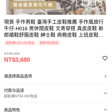
現貨 手作男鞋 臺灣手工皮鞋推薦 手作風旅行
牛仔-H016 男休閒皮鞋 文青穿搭 真皮皮鞋 新
郎婚鞋舒服皮鞋 紳士鞋 商務皮鞋 上班皮鞋
EPRIS艾佩絲-焦糖咖
超取满NT$3,000免运
国家/地区配送
NT$5,888
NT$3,680
请选择商品选项
付款与运送
超取满NT$3,000免运
付款方式
商品特色