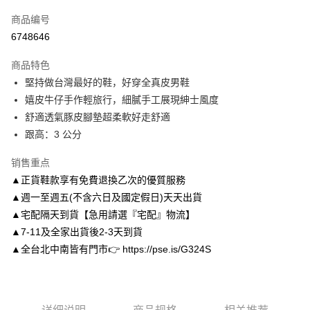
信用卡一次付款
商品编号
信用卡分期付款
6748646
3期 0利率，每期
NT$1,226
21家银行
商品特色
6期 0利率，每期
NT$613
21家银行
合作金库商业银行
第一商业银行
堅持做台灣最好的鞋，好穿全真皮男鞋
华南商业银行
彰化商业银行
合作金库商业银行
第一商业银行
LINE Pay
嬉皮牛仔手作輕旅行，細膩手工展現紳士風度
上海商业储蓄银行
台北富邦商业银行
华南商业银行
彰化商业银行
国泰世华商业银行
兆丰国际商业银行
舒適透氣豚皮腳墊超柔軟好走舒適
Apple Pay
上海商业储蓄银行
台北富邦商业银行
台湾中小企业银行
台中商业银行
跟高：3 公分
国泰世华商业银行
兆丰国际商业银行
汇丰（台湾）商业银行
华泰商业银行
街口支付
台湾中小企业银行
台中商业银行
联邦商业银行
远东国际商业银行
销售重点
汇丰（台湾）商业银行
华泰商业银行
悠遊付
元大商业银行
永丰商业银行
▲正貨鞋款享有免費退換乙次的優質服務
联邦商业银行
远东国际商业银行
玉山商业银行
星展（台湾）商业银行
元大商业银行
永丰商业银行
▲週一至週五(不含六日及國定假日)天天出貨
Google Pay
台新国际商业银行
中国信托商业银行
玉山商业银行
星展（台湾）商业银行
▲宅配隔天到貨【急用請選『宅配』物流】
台湾乐天信用卡公司
台新国际商业银行
中国信托商业银行
AFTEE先享后付
▲7-11及全家出貨後2-3天到貨
台湾乐天信用卡公司
相关说明
▲全台北中南皆有門市👉 https://pse.is/G324S
一、關於 AFTEE先享後付
ATM付款
1. 於付款方式選擇AFTEE先享後付，將跳出AFTEE先享後付手機驗證視
窗。
2. 進行簡訊驗證之後，即可完成結帳手續。
运送方式
3. 訂單確認後不需事先繳費，商品會配送至您的指定地址。