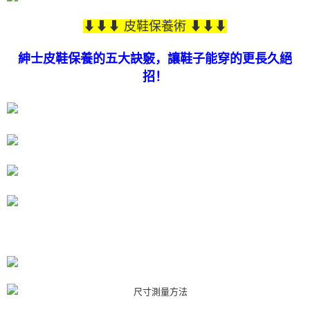
（
https://aftee.tw/privacypolicy/
）。
⬇⬇⬇ 皮鞋保養術 ⬇⬇⬇
若款項超過繳費期限，將根據當次的金額加收年利率 16% 的逾期滯納金。
未成年的使用者，請事先徵得法定代理人或監護人之同意方可使用
紳士皮鞋保養的五大訣竅，讓鞋子能穿的更長久絕
AFTEE。
招！
若您對於個人資料之處理、利用有任何疑問，或欲行使相關法律權利，請聯
繫恩沛科技股份有限公司。若您不同意我們將上開所示之個人資料，連同必
要之購買訂單資訊提供予 AFTEE ，或讓 AFTEE 蒐集處理利用您的個人資
料，請勿選用本服務。