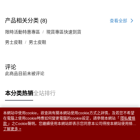
产品相关分类 (8)
查看全部
限時活動特惠專區
現貨專區快速到貨
男士皮鞋
男士皮鞋
评论
此商品目前未被评论
本分类热销
全站排行
本網站中使用cookie，欲查詢有關本網站使用cookie方式之詳情，及若您不希望
热门标签
在電腦上使用cookie時應如何變更電腦的cookie設定，請參閱本網站「
隱私權條
款
」之Cookie聲明。您繼續使用本網站即表示您同意本公司得按本網站使用條款
之Cookie聲明使用cookie。
了解更多 >