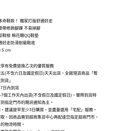
期付款
0 利率 每期
NT$1,226
21家銀行
本命鞋款！ 獨家打版舒適好走
0 利率 每期
NT$613
21家銀行
庫商業銀行
第一商業銀行
繫帶修飾腳踝 不易掉腳
業銀行
彰化商業銀行
型鞋楦 棉花糖QQ鞋墊
庫商業銀行
第一商業銀行
業儲蓄銀行
台北富邦商業銀行
業銀行
彰化商業銀行
適好走防滑耐磨鞋底
華商業銀行
兆豐國際商業銀行
業儲蓄銀行
台北富邦商業銀行
5 cm
小企業銀行
台中商業銀行
華商業銀行
兆豐國際商業銀行
台灣）商業銀行
華泰商業銀行
小企業銀行
台中商業銀行
業銀行
遠東國際商業銀行
款享有免費退換乙次的優質服務
台灣）商業銀行
華泰商業銀行
業銀行
永豐商業銀行
業銀行
遠東國際商業銀行
五(不含六日及國定假日)天天出貨，全館現貨商品「暫
業銀行
星展（台灣）商業銀行
業銀行
永豐商業銀行
y
速到貨」
際商業銀行
中國信託商業銀行
業銀行
星展（台灣）商業銀行
-7日內到貨
天信用卡公司
際商業銀行
中國信託商業銀行
享後付
~7個工作天內出貨(不含假日及國定假日)，實際到貨時
天信用卡公司
商到指定門市的簡訊通知為主。
FTEE先享後付」】
先享後付是「在收到商品之後才付款」的支付方式。 讓您購物簡單
用，建議提早至少3日購買，並盡量選用「宅配」服務。
心！
超取，因商品需到超商集貨中心再配達您指定超商門市，
：不需註冊會員、不需綁卡、不需儲值。
多的物流時間。
：只要手機號碼，簡訊認證，即可結帳。
：先確認商品／服務後，再付款。