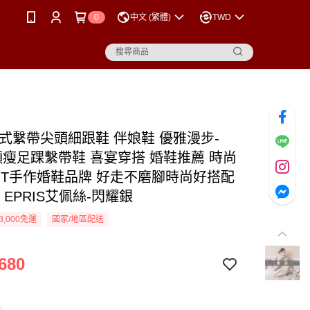
0
中文 (繁體)
TWD
法式繫帶尖頭細跟鞋 伴娘鞋 優雅漫步-
 顯瘦足踝繫帶鞋 喜宴穿搭 婚鞋推薦 時尚
MIT手作婚鞋品牌 好走不磨腳時尚好搭配
26 EPRIS艾佩絲-閃耀銀
3,000免運
國家/地區配送
680