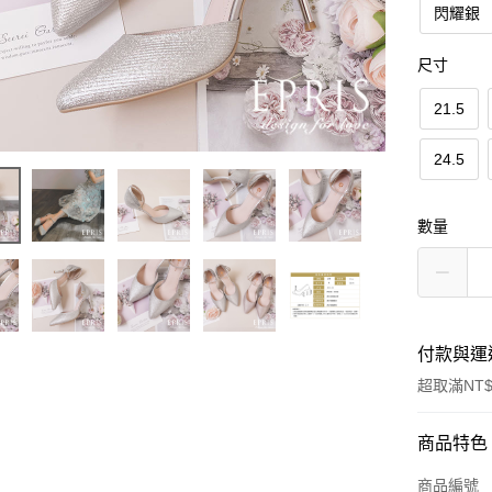
閃耀銀
尺寸
21.5
24.5
數量
付款與運
超取滿NT$
付款方式
商品特色
信用卡一
商品編號