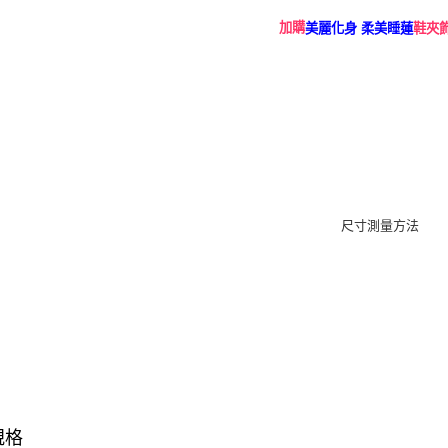
加購
美麗化身 柔美睡蓮
鞋夾
規格