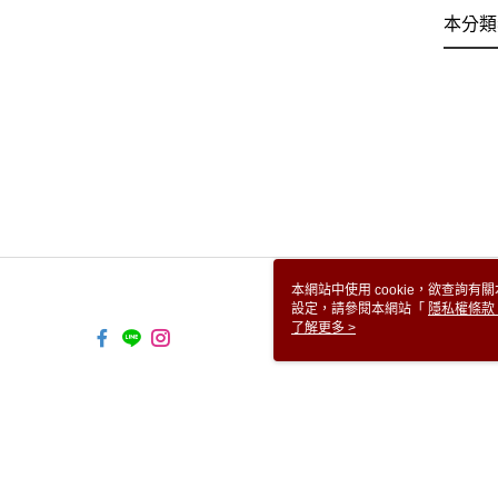
本分類
本網站中使用 cookie，欲查詢有關
設定，請參閱本網站「
隱私權條款
使用 cookie。
了解更多 >