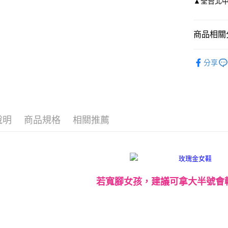
▲全台北中南皆
付款後全
【「AFT
每筆NT$8
１．於結帳
商品相關分
付」結帳
付款後7-1
２．訂單
依尺碼
３．收到繳
每筆NT$8
分享
／ATM／
※ 請注意
宅配
絡購買商品
先享後付
每筆NT$8
※ 交易是
是否繳費成
離島宅配
付客戶支
說明
商品規格
相關推薦
每筆NT$2
【注意事
海外宅配
１．透過由
交易，需
求債權轉
２．關於
若寬腳女孩，建議可拿大半號會
https://aft
３．未成
「AFTE
任。
４．使用「
即時審查