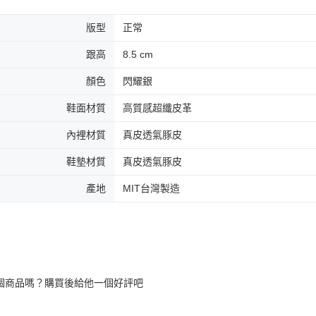
版型
正常
跟高
8.5 cm
顏色
閃耀銀
鞋面材質
高質感超纖皮革
內裡材質
真皮透氣豚皮
鞋墊材質
真皮透氣豚皮
產地
MIT台灣製造
個商品嗎？購買後給他一個好評吧