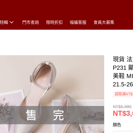
特輯
門市查詢
限時折扣
喵編客服
會員大募集
現貨 
P231
美鞋 
21.5-
超取滿NT$
NT$5,990
NT$3,
顏色