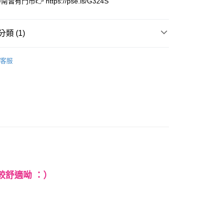
有門市👉 https://pse.is/G324S
家取貨
EE先享後付」結帳流程】
0，滿NT$3,000(含以上)免運費
方式選擇「AFTEE先享後付」後，將跳轉至「AFTEE先享後
類 (1)
頁面，進行簡訊認證並確認金額後，即可完成結帳。
1取貨
成立數日內，您將收到繳費通知簡訊。
費通知簡訊後14天內，點擊此簡訊中的連結，可透過四大超商
限量完售區
0，滿NT$3,000(含以上)免運費
客服
網路銀行／等多元方式進行付款，方視為交易完成。
：結帳手續完成當下不需立刻繳費，但若您需要取消訂單，請聯
的店家。未經商家同意取消之訂單仍視為有效，需透過AFTEE
繳納相關費用。
0，滿NT$3,000(含以上)免運費
否成功請以「AFTEE先享後付 」之結帳頁面顯示為準，若有關於
功／繳費後需取消欲退款等相關疑問，請聯繫「AFTEE先享後
援中心」
https://netprotections.freshdesk.com/support/home
20
項】
查看運費
恩沛科技股份有限公司提供之「AFTEE先享後付」服務完成之
依本服務之必要範圍內提供個人資料，並將交易相關給付款項請
讓予恩沛科技股份有限公司。
個人資料處理事宜，請瀏覽以下網址：
較舒適呦 ：）
ee.tw/terms/#terms3
年的使用者請事先徵得法定代理人或監護人之同意方可使用
E先享後付」，若未經同意申辦者引起之損失，本公司不負相關責
AFTEE先享後付」時，將依據個別帳號之用戶狀況，依本公司
核予不同之上限額度；若仍有額度不足之情形，本公司將視審查