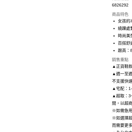
6826292
信用卡分
商品特色
3 期 
女孩的
6 期 
合作金
繞踝處
華南商
時尚美
合作金
LINE Pay
上海商
華南商
百搭舒
國泰世
Apple Pay
上海商
跟高：8.
臺灣中
國泰世
匯豐（
街口支付
銷售重點
臺灣中
聯邦商
▲正貨鞋
匯豐（
悠遊付
元大商
聯邦商
▲週一至週
玉山商
元大商
Google Pa
不支援快
台新國
玉山商
▲宅配：1
台灣樂
台新國
AFTEE先
▲超取：3
台灣樂
相關說明
間，以超
【關於「A
ATM付款
AFTEE
※如需急
便利好安
※如選擇
１．簡單
而需要更
２．便利
運送方式
３．安心