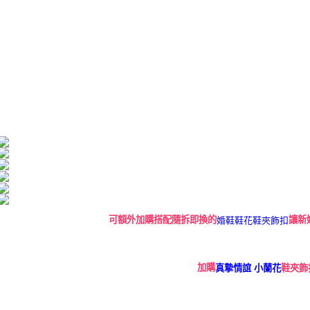
結果請求
５．嚴禁
形，恩沛
動。
可額外加購搭配隨拆即換的
婚鞋鞋花鞋夾飾扣
讓新
加購
真摯情誼 小蘭花
鞋夾飾