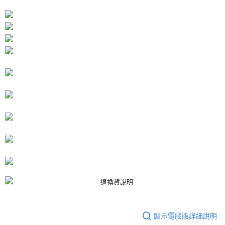
每筆NT$80，滿NT$3,000(含以上)免運費
【「AFTEE先享後付」結帳流程】
１．於結帳方式選擇「AFTEE先享後付」後，將跳轉至「AFTEE先享後付」
付款後7-11取貨
結帳頁面，進行簡訊認證並確認金額後，即可完成結帳。
２．訂單成立數日內，您將收到繳費通知簡訊。
每筆NT$80，滿NT$3,000(含以上)免運費
３．收到繳費通知簡訊後14天內，點擊此簡訊中的連結，可透過四大超商／
ATM／網路銀行／等多元方式進行付款，方視為交易完成。
宅配
※ 請注意：結帳手續完成當下不需立刻繳費，但若您需要取消訂單，請聯絡
每筆NT$80，滿NT$3,000(含以上)免運費
購買商品的店家。未經商家同意取消之訂單仍視為有效，需透過AFTEE先享
後付繳納相關費用。
離島宅配
※ 交易是否成功請以「AFTEE先享後付 」之結帳頁面顯示為準，若有關於
是否繳費成功／繳費後需取消欲退款等相關疑問，請聯繫「AFTEE先享後付
每筆NT$220
客戶支援中心」
https://netprotections.freshdesk.com/support/home
海外宅配
查看運費
【注意事項】
１．透過由恩沛科技股份有限公司提供之「AFTEE先享後付」服務完成之交
易，需依本服務之必要範圍內提供個人資料，並將交易相關給付款項請求債
權轉讓予恩沛科技股份有限公司。
２．關於個人資料處理事宜，請瀏覽以下網址：
https://aftee.tw/terms/#terms3
３．未成年的使用者請事先徵得法定代理人或監護人之同意方可使用
「AFTEE先享後付」，若未經同意申辦者引起之損失，本公司不負相關責
任。
４．使用「AFTEE先享後付」時，將依據個別帳號之用戶狀況，依本公司即
顯示電腦版詳細說明
時審查核予不同之上限額度；若仍有額度不足之情形，本公司將視審查結果