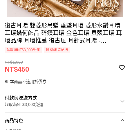
復古耳環 雙菱形吊墜 垂墜耳環 菱形水鑽耳環
耳環幾何飾品 碎鑽耳環 金色耳環 貝殼耳環 耳
環品牌 耳環推薦 復古風 耳針式耳環 -
J0000174
超取滿NT$3,000免運
國家/地區配送
NT$1,050
NT$450
※ 本商品不適用折價券
付款與運送方式
超取滿NT$3,000免運
付款方式
商品特色
信用卡一次付款