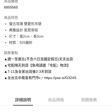
商品編號
信用卡分期付款
6855565
3 期 0 利率 每期
NT$150
21家銀行
商品特色
6 期 0 利率 每期
NT$75
21家銀行
合作金庫商業銀行
第一商業銀行
復古耳環 雙菱形吊墜
華南商業銀行
彰化商業銀行
合作金庫商業銀行
第一商業銀行
LINE Pay
典雅設計 氣質穿搭
上海商業儲蓄銀行
台北富邦商業銀行
華南商業銀行
彰化商業銀行
國泰世華商業銀行
兆豐國際商業銀行
尺寸：寬2cm、長3cm
Apple Pay
上海商業儲蓄銀行
台北富邦商業銀行
臺灣中小企業銀行
台中商業銀行
材質：925銀針
國泰世華商業銀行
兆豐國際商業銀行
匯豐（台灣）商業銀行
華泰商業銀行
街口支付
臺灣中小企業銀行
台中商業銀行
聯邦商業銀行
遠東國際商業銀行
銷售重點
匯豐（台灣）商業銀行
華泰商業銀行
悠遊付
元大商業銀行
永豐商業銀行
▲週一至週五(不含六日及國定假日)天天出貨
聯邦商業銀行
遠東國際商業銀行
玉山商業銀行
星展（台灣）商業銀行
元大商業銀行
永豐商業銀行
▲宅配隔天到貨【急用請選『宅配』物流】
Google Pay
台新國際商業銀行
中國信託商業銀行
玉山商業銀行
星展（台灣）商業銀行
▲7-11及全家出貨後2-3天到貨
台灣樂天信用卡公司
台新國際商業銀行
中國信託商業銀行
AFTEE先享後付
▲全台北中南皆有門市👉 https://pse.is/G324S
台灣樂天信用卡公司
相關說明
【關於「AFTEE先享後付」】
ATM付款
AFTEE先享後付是「在收到商品之後才付款」的支付方式。 讓您購物簡單
便利好安心！
詳細說明
商品規格
相關推薦
１．簡單：不需註冊會員、不需綁卡、不需儲值。
運送方式
２．便利：只要手機號碼，簡訊認證，即可結帳。
３．安心：先確認商品／服務後，再付款。
付款後全家取貨