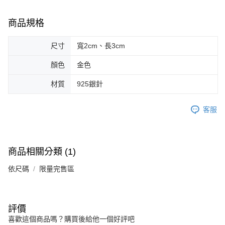
請求用戶進行身份認證。
５．嚴禁一人註冊多個帳號或使用他人資訊註冊。若發現惡意使用之情形，
商品規格
恩沛科技股份有限公司將有權停止該用戶之使用額度並採取法律行動。
尺寸
寬2cm、長3cm
顏色
金色
材質
925銀針
客服
商品相關分類 (1)
依尺碼
限量完售區
評價
喜歡這個商品嗎？購買後給他一個好評吧