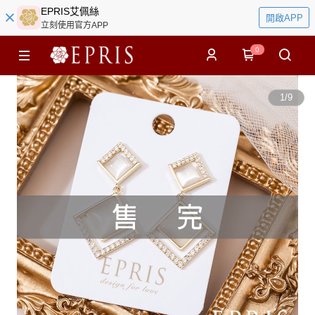
EPRIS艾佩絲
開啟APP
立刻使用官方APP
0
1
/
9