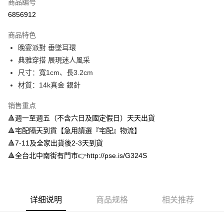
商品编号
信用卡分期付款
6856912
3期 0利率，每期
NT$150
21家银行
商品特色
6期 0利率，每期
NT$75
21家银行
合作金库商业银行
第一商业银行
晚宴派對 垂墜耳環
华南商业银行
彰化商业银行
合作金库商业银行
第一商业银行
LINE Pay
典雅穿搭 展現迷人風采
上海商业储蓄银行
台北富邦商业银行
华南商业银行
彰化商业银行
国泰世华商业银行
兆丰国际商业银行
尺寸：寬1cm、長3.2cm
Apple Pay
上海商业储蓄银行
台北富邦商业银行
台湾中小企业银行
台中商业银行
材質：14k真金 銀針
国泰世华商业银行
兆丰国际商业银行
汇丰（台湾）商业银行
华泰商业银行
街口支付
台湾中小企业银行
台中商业银行
联邦商业银行
远东国际商业银行
销售重点
汇丰（台湾）商业银行
华泰商业银行
悠遊付
元大商业银行
永丰商业银行
🔺週一至週五（不含六日及國定假日）天天出貨
联邦商业银行
远东国际商业银行
玉山商业银行
星展（台湾）商业银行
元大商业银行
永丰商业银行
🔺宅配隔天到貨【急用請選『宅配』物流】
Google Pay
台新国际商业银行
中国信托商业银行
玉山商业银行
星展（台湾）商业银行
🔺7-11及全家出貨後2-3天到貨
台湾乐天信用卡公司
台新国际商业银行
中国信托商业银行
AFTEE先享后付
🔺全台北中南街有門市👉http://pse.is/G324S
台湾乐天信用卡公司
相关说明
一、關於 AFTEE先享後付
ATM付款
1. 於付款方式選擇AFTEE先享後付，將跳出AFTEE先享後付手機驗證視
窗。
详细说明
商品规格
相关推荐
2. 進行簡訊驗證之後，即可完成結帳手續。
运送方式
3. 訂單確認後不需事先繳費，商品會配送至您的指定地址。
4. 下訂完成後，您的手機會收到一封繳費通知簡訊，APP會員則會收到
付款後全家取貨