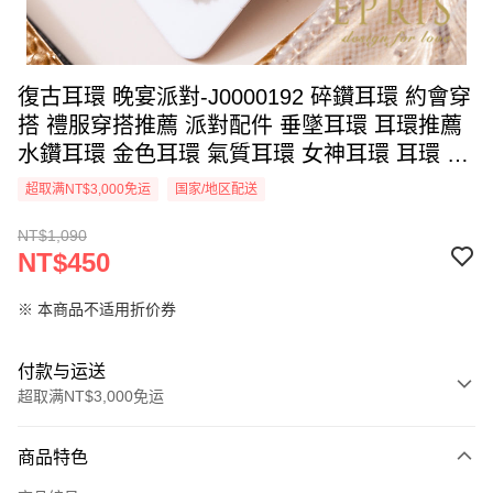
復古耳環 晚宴派對-J0000192 碎鑽耳環 約會穿
搭 禮服穿搭推薦 派對配件 垂墜耳環 耳環推薦
水鑽耳環 金色耳環 氣質耳環 女神耳環 耳環 耳
針式耳環 耳環牌子 耳環品牌 情人節約會
超取满NT$3,000免运
国家/地区配送
NT$1,090
NT$450
※ 本商品不适用折价券
付款与运送
超取满NT$3,000免运
付款方式
商品特色
信用卡一次付款