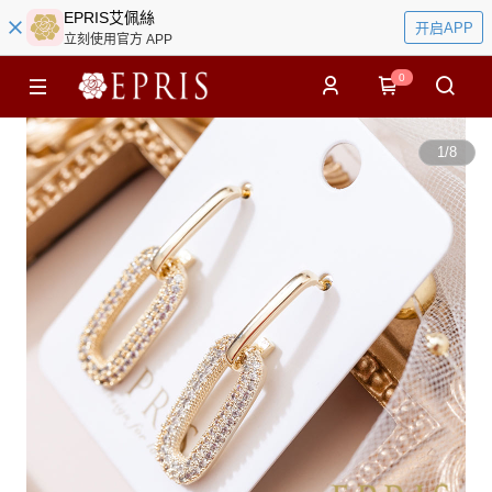
EPRIS艾佩絲
开启APP
立刻使用官方 APP
0
1
/
8