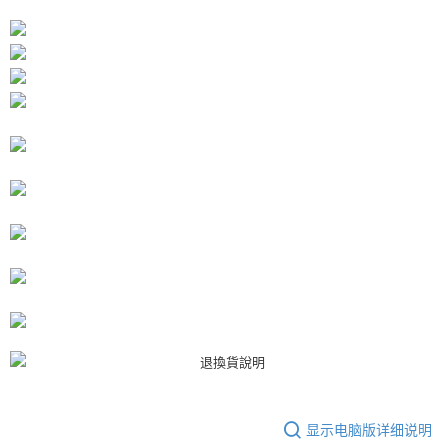
AFTEE APP推播通知。
每笔NT$80，满NT$3,000(含以上)免运费
5. 收到商品當下無需繳費，確認無誤後，請再利用繳費通知簡訊或AFTEE
APP於四大便利商店‧ATM/網銀等方式進行付款。
付款後7-11取貨
請留意繳費期限為 14 天。唯有下載 AFTEE App 成為 AFTEE 會員者方能享
每笔NT$80，满NT$3,000(含以上)免运费
有最長 45 天內付款之服務。
宅配
繳費期限，為商家向您請款的時間，再加上使用AFTEE可延長的天數所計算
每笔NT$80，满NT$3,000(含以上)免运费
出。使用AFTEE下訂可以延長您收到商品前的繳費天數，但無法保證一定能
夠在期限內收到商品(例如:預購商品或預計到貨時間較長者)。因此無論收到
離島宅配
商品與否，仍需要請您在AFTEE規定的時間內完成繳費。
每笔NT$220
二、付款限制
1. 初次使用 AFTEE 時，將依認證結果及本公司審查結果，核予每個人不同
海外宅配
查看运费
之上限額度
2. 結帳金額須大於NT$30
3. 目前僅支援台灣會員
三、聲明條款
「AFTEE先享後付」(下稱本服務)乃由恩沛科技股份有限公司(下稱 AFTEE )
所提供，並由 AFTEE 向您收取款項。因使用本服務所須提供之個人資料(包
含但不限於訂購人姓名、電話，收件人姓名、電話、收件地址)，將交付予
AFTEE 於本服務必要服務範圍內運用。關於 AFTEE 對於個人資料之蒐集、
處理、利用，詳參 AFTEE 官網之『個人資料蒐集、處理及利用告知聲明』
显示电脑版详细说明
（
https://aftee.tw/privacypolicy/
）。