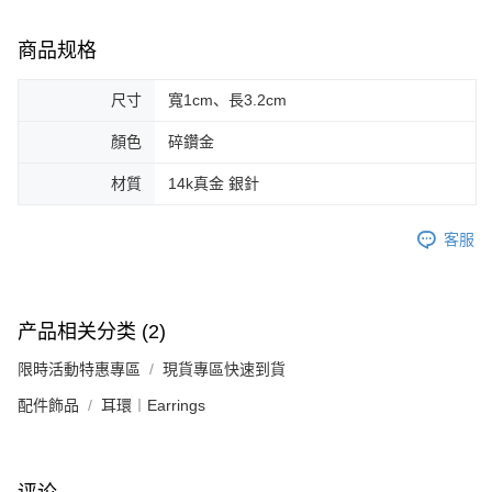
若款項超過繳費期限，將根據當次的金額加收年利率 16% 的逾期滯納金。
商品规格
未成年的使用者，請事先徵得法定代理人或監護人之同意方可使用
AFTEE。
尺寸
寬1cm、長3.2cm
若您對於個人資料之處理、利用有任何疑問，或欲行使相關法律權利，請聯
繫恩沛科技股份有限公司。若您不同意我們將上開所示之個人資料，連同必
顏色
碎鑽金
要之購買訂單資訊提供予 AFTEE ，或讓 AFTEE 蒐集處理利用您的個人資
料，請勿選用本服務。
材質
14k真金 銀針
客服
产品相关分类 (2)
限時活動特惠專區
現貨專區快速到貨
配件飾品
耳環︱Earrings