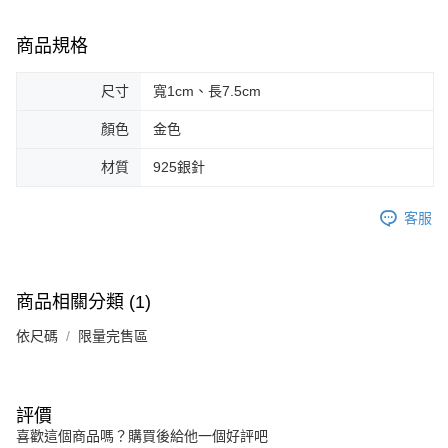
請求用戶進行身份認證。
５．嚴禁一人註冊多個帳號或使用他人資訊註冊。若發現惡意使用之情形，
商品規格
恩沛科技股份有限公司將有權停止該用戶之使用額度並採取法律行動。
尺寸
寬1cm、長7.5cm
顏色
金色
材質
925銀針
客服
商品相關分類 (1)
依尺碼
限量完售區
評價
喜歡這個商品嗎？購買後給他一個好評吧