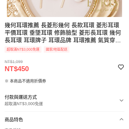
幾何耳環推薦 長菱形幾何 長款耳環 菱形耳環
平價耳環 垂墜耳環 修飾臉型 菱形長耳環 幾何
長耳環 耳環牌子 耳環品牌 耳環推薦 氣質穿搭
耳針式耳環 飾品 -J0000154
超取滿NT$3,000免運
國家/地區配送
NT$1,099
NT$450
※ 本商品不適用折價券
付款與運送方式
超取滿NT$3,000免運
付款方式
商品特色
信用卡一次付款