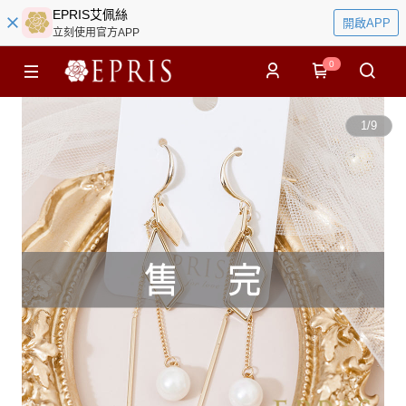
EPRIS艾佩絲
開啟APP
立刻使用官方APP
0
1
/
9