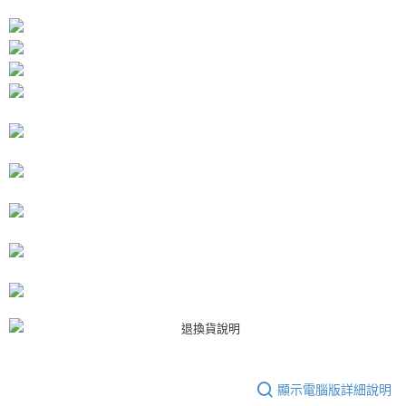
每筆NT$80，滿NT$3,000(含以上)免運費
【「AFTEE先享後付」結帳流程】
１．於結帳方式選擇「AFTEE先享後付」後，將跳轉至「AFTEE先享後付」
付款後7-11取貨
結帳頁面，進行簡訊認證並確認金額後，即可完成結帳。
２．訂單成立數日內，您將收到繳費通知簡訊。
每筆NT$80，滿NT$3,000(含以上)免運費
３．收到繳費通知簡訊後14天內，點擊此簡訊中的連結，可透過四大超商／
ATM／網路銀行／等多元方式進行付款，方視為交易完成。
宅配
※ 請注意：結帳手續完成當下不需立刻繳費，但若您需要取消訂單，請聯絡
每筆NT$80，滿NT$3,000(含以上)免運費
購買商品的店家。未經商家同意取消之訂單仍視為有效，需透過AFTEE先享
後付繳納相關費用。
離島宅配
※ 交易是否成功請以「AFTEE先享後付 」之結帳頁面顯示為準，若有關於
是否繳費成功／繳費後需取消欲退款等相關疑問，請聯繫「AFTEE先享後付
每筆NT$220
客戶支援中心」
https://netprotections.freshdesk.com/support/home
海外宅配
查看運費
【注意事項】
１．透過由恩沛科技股份有限公司提供之「AFTEE先享後付」服務完成之交
易，需依本服務之必要範圍內提供個人資料，並將交易相關給付款項請求債
權轉讓予恩沛科技股份有限公司。
２．關於個人資料處理事宜，請瀏覽以下網址：
https://aftee.tw/terms/#terms3
３．未成年的使用者請事先徵得法定代理人或監護人之同意方可使用
「AFTEE先享後付」，若未經同意申辦者引起之損失，本公司不負相關責
任。
４．使用「AFTEE先享後付」時，將依據個別帳號之用戶狀況，依本公司即
顯示電腦版詳細說明
時審查核予不同之上限額度；若仍有額度不足之情形，本公司將視審查結果