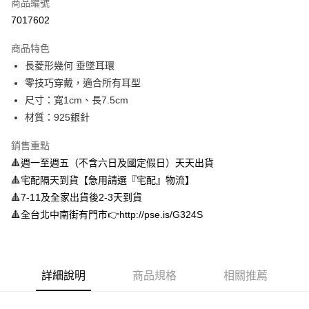
商品編號
信用卡分期付款
7017602
3 期 0 利率 每期
NT$150
21家銀行
商品特色
6 期 0 利率 每期
NT$75
21家銀行
合作金庫商業銀行
第一商業銀行
長菱形幾何 垂墜耳環
華南商業銀行
彰化商業銀行
合作金庫商業銀行
第一商業銀行
LINE Pay
零技巧穿戴，適合所有耳型
上海商業儲蓄銀行
台北富邦商業銀行
華南商業銀行
彰化商業銀行
國泰世華商業銀行
兆豐國際商業銀行
尺寸：寬1cm、長7.5cm
Apple Pay
上海商業儲蓄銀行
台北富邦商業銀行
臺灣中小企業銀行
台中商業銀行
材質：925銀針
國泰世華商業銀行
兆豐國際商業銀行
匯豐（台灣）商業銀行
華泰商業銀行
街口支付
臺灣中小企業銀行
台中商業銀行
聯邦商業銀行
遠東國際商業銀行
銷售重點
匯豐（台灣）商業銀行
華泰商業銀行
悠遊付
元大商業銀行
永豐商業銀行
🔺週一至週五（不含六日及國定假日）天天出貨
聯邦商業銀行
遠東國際商業銀行
玉山商業銀行
星展（台灣）商業銀行
元大商業銀行
永豐商業銀行
🔺宅配隔天到貨【急用請選『宅配』物流】
Google Pay
台新國際商業銀行
中國信託商業銀行
玉山商業銀行
星展（台灣）商業銀行
🔺7-11及全家出貨後2-3天到貨
台灣樂天信用卡公司
台新國際商業銀行
中國信託商業銀行
AFTEE先享後付
🔺全台北中南街有門市👉http://pse.is/G324S
台灣樂天信用卡公司
相關說明
【關於「AFTEE先享後付」】
ATM付款
AFTEE先享後付是「在收到商品之後才付款」的支付方式。 讓您購物簡單
便利好安心！
詳細說明
商品規格
相關推薦
１．簡單：不需註冊會員、不需綁卡、不需儲值。
運送方式
２．便利：只要手機號碼，簡訊認證，即可結帳。
３．安心：先確認商品／服務後，再付款。
付款後全家取貨