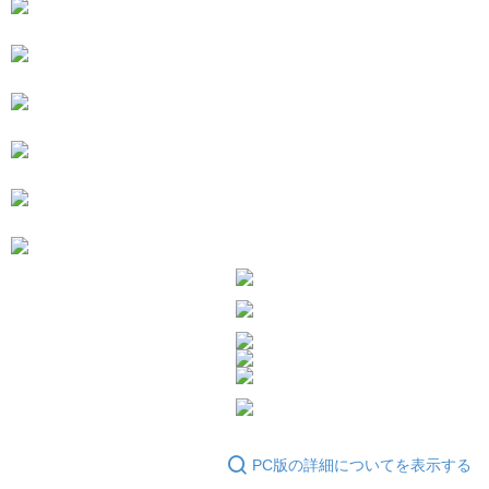
ます。当サービスご利用の際に提供しなければならない個人情報（注文者
の氏名、電話番号、受取人の氏名、電話番号、受取人住所を含むがこれに
限らない）は、AFTEEに渡され当サービスで必要な範囲内で利用されま
す。AFTEEの個人情報の収集、処理、利用について、詳細はAFTEE公式ホ
ームページの『個人情報の収集、処理及び利用に関する声明』をご参照く
ださい（
https://aftee.tw/privacypolicy/
）。
AFTEEの初回ご利用の際に、審査を通過すれば、最高額がNT$10,000にな
ります。支払い期限を過ぎた場合、その金額に基づいて年利20%の遅延滞
納金が加算されます。未成年の利用者は、事前に法定代理人または後見人
の同意を得ればAFTEEをご利用いただけます。
個人情報の処理、利用について疑問がある、または関連する法律の権利を
行使したい場合は、ネットプロテクションズ
cs_tw@netprotections.co.jp
にご連絡ください。上記に示した個人情報を、必要な購入注文書とあわせ
てAFTEEにご提供いただく、またはAFTEEにあなたの個人情報の収集、処
理、利用を許可することににご同意いただけない場合は、当サービスを選
択しないでください。
PC版の詳細についてを表示する