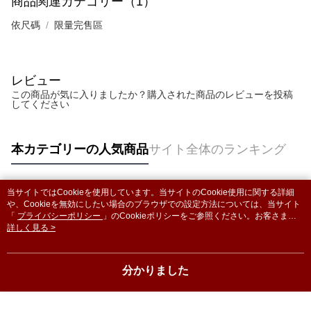
商品関連カテゴリー（1）
依尺碼
限量完售區
レビュー
この商品が気に入りましたか？購入された商品のレビューを投稿
してください
本カテゴリーの人気商品
サイト全体のランキング
当サイトではCookieを使用しています。当サイトのCookie使用に関する詳細
人気タグ
や、Cookieを無効にしたい場合のブラウザでの設定方法については、当サイト
「
プライバシーポリシー
」のCookieポリシーをご参照ください。お客さま
が、当サイトを引き続き使用される場合、当社がサイト利用規約のCookieポリ
詳しく見る >
シーに基づいてCookieを使用することに同意したものとみなします。
分かりました