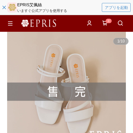
EPRIS艾佩絲
アプリを起動
いますぐ公式アプリを使用する
0
1
/
10