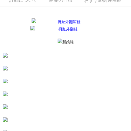
詳細について
商品の仕様
おすすめ関連商品
す。
付款後全家取貨
4.ご注文が完了すると、携帯に支払い通知のSMSが届きます。アプリ会員
配送毎にNT$80、NT$3,000以上で送料無料
の場合は、AFTEE アプリプッシュ通知が届きます。
5.商品受け取り時のお支払いは不要です。商品を確かめてから、SMSまた
付款後7-11取貨
はアプリの通知に従って、4大コンビニ、またはATM/オンラインバンキン
グでお支払いください。
配送毎にNT$80、NT$3,000以上で送料無料
代金納付期限は最短で 14 日以内ですので、ご注意ください。AFTEE アプ
宅配
リをダウンロードして AFTEE 会員になるとお支払い期限を最長 45 日以内
配送毎にNT$80、NT$3,000以上で送料無料
まで延長できます。
離島宅配
お支払期限は、ショップが請求した期日と、AFTEEで延長できる日数をも
とに計算されます。AFTEEで注文すると、商品を受け取るまで支払い期限
配送毎にNT$220
を延長できますが、商品を期限内に受け取れない場合があります（例：予
約商品や商品到着日が比較的遅い商品）。そのため、商品到着の有無に関
海外宅配
送料を確認
わらず、AFTEEで指定された期限内にお支払いください。
二、支払い限度額
1.初回 AFTEEを ご利用の際に、認証結果及び当社の審査の結果に基づ
き、限度額が設定されます。
2.決済金額は最低NT$20です。
3.現在、台湾の会員のみご利用いただけます。
三、利用規約「AFTEE代金後払い」（以下当サービスという）はネットプ
ロテクションズ（以下 AFTEE という）が提供し、AFTEEが代金を徴収し