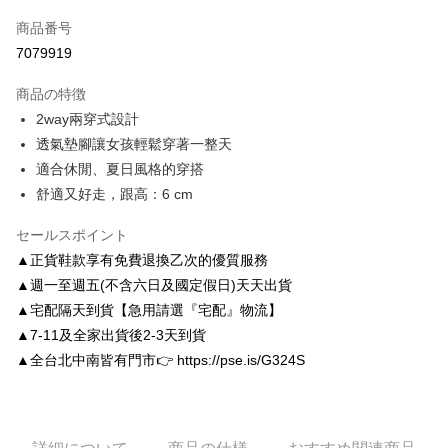
クレジットカード1回払い
商品番号
クレジットカード分割払い
7079919
3回払い、金利0、毎回
NT$926
21行の銀行
商品の特徴
6回払い、金利0、毎回
NT$463
21行の銀行
合作金庫商業銀行
第一商業銀行
2way兩穿式設計
華南商業銀行
彰化商業銀行
合作金庫商業銀行
第一商業銀行
LINE Pay
透氣墊腳讓女孩輕鬆穿著一整天
上海商業儲蓄銀行
台北富邦商業銀行
華南商業銀行
彰化商業銀行
国泰世華商業銀行
兆豐國際商業銀行
適合休閒、夏日風格的穿搭
Apple Pay
上海商業儲蓄銀行
台北富邦商業銀行
台湾中小企業銀行
台中商業銀行
舒適又好走，跟高：6 cm
国泰世華商業銀行
兆豐國際商業銀行
HSBC(台湾)商業銀行
華泰商業銀行
JKOPAY
台湾中小企業銀行
台中商業銀行
聯邦商業銀行
遠東国際商業銀行
セールスポイント
HSBC(台湾)商業銀行
華泰商業銀行
Easy Wallet
元大商業銀行
永豐商業銀行
聯邦商業銀行
遠東国際商業銀行
▲正貨鞋款享有免費退換乙次的優質服務
玉山商業銀行
星展(台湾)商業銀行
元大商業銀行
永豐商業銀行
Google Pay
▲週一至週五(不含六日及國定假日)天天出貨
台新國際商業銀行
中国信託商業銀行
玉山商業銀行
星展(台湾)商業銀行
▲宅配隔天到貨【急用請選『宅配』物流】
台湾楽天クレジットカード会社
台新國際商業銀行
中国信託商業銀行
AFTEE代金後払い
▲7-11及全家出貨後2-3天到貨
台湾楽天クレジットカード会社
説明
▲全台北中南皆有門市👉 https://pse.is/G324S
一、 AFTEE代金後払いについて
ATM払い
1.お支払い方法でAFTEE代金後払いを選択すると、携帯電話認証ウィンド
ウが表示されます。
2.SMSで認証してお支払い手続を進めてください。
配送方法
3.注文するときのお支払いは不要です。商品はご指定の住所に配送されま