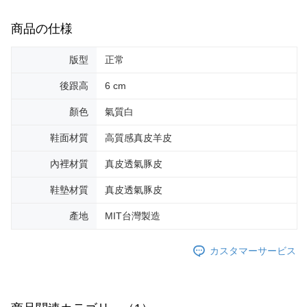
商品の仕様
版型
正常
後跟高
6 cm
顏色
氣質白
鞋面材質
高質感真皮羊皮
內裡材質
真皮透氣豚皮
鞋墊材質
真皮透氣豚皮
產地
MIT台灣製造
カスタマーサービス