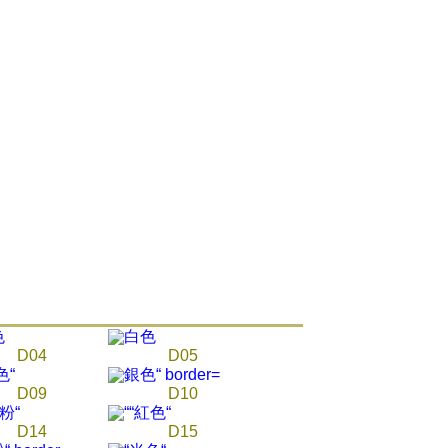
tan AFTEE Beli Sekarang Bayar Kemudian disediakan oleh
, Inc. dan AFTEE akan membuat bil kepada pengguna. AFTEE
gunakan data peribadi yang dikumpul (termasuk nama
o. telefon, nama penerima, no. telefon, alamat penerima)
gunaan perkhidmatan. Sila rujuk kepada "Penyata
an Data Peribadi, Pemprosesan, Penggunaan"
ee.tw/privacypolicy/
) untuk maklumat lanjut.
g diperakui untuk pengguna kali pertama yang lulus
boleh sehingga NT$10,000. Jika pengguna tidak membuat
n dalam tempoh tersebut, yuran pembayaran lewat sebanyak
un akan dikenakan. Pengguna bawah umur dikehendaki
an kebenaran daripada ibu bapa atau penjaga yang sah
ggunakan AFTEE.
gi NP Taiwan Inc. di
cs_tw@netprotections.co.jp
jika anda
 sebarang kebimbangan mengenai pemprosesan dan
 pada data peribadi. Jika anda tidak bersetuju dengan data
ang disenaraikan seperti di atas akan dikumpul dan
D04
D05
oleh AFTEE, sila jangan gunakan perkhidmatan ini.
D09
D10
D14
D15