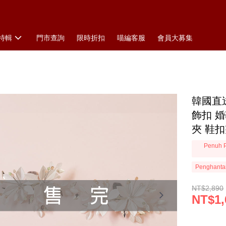
特輯
門市查詢
限時折扣
喵編客服
會員大募集
韓國直
飾扣 
夾 鞋扣
Penuh P
Penghanta
NT$2,890
NT$1,