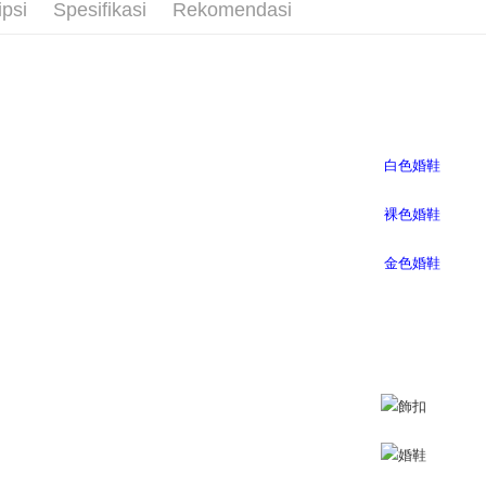
NT$80/pes
ipsi
Spesifikasi
Rekomendasi
aplikasi A
NT$3,000 
Sila ambil
bagaimanap
宅配
dan mendaf
NT$80/pes
pembayara
NT$3,000 
Tempoh pe
ditambah d
離島宅配
Anda bole
NT$220/p
menerima 
boleh men
海外宅配
produk pr
lebih lama
pembayara
pesanan.
Kedua, Se
1. Jumlah 
NT$10,000.
berdasarka
2. Amaun p
3. Pada ma
Ketiga, Sy