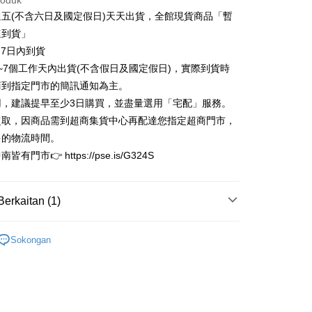
roduk
n Commercial Bank
Chang Hwa Commercial Bank
ercial & Savings
Fubon
五(不含六日及國定假日)天天出貨，全館現貨商品「暫
anghai Commercial &
Bank Komersial Taipei Fubon
k
速到貨」
s Bank
 Cathay United
Mega International
-7日內到貨
thay United
Mega International Commercial
Commercial Bank
Bank
~7個工作天內出貨(不含假日及國定假日)，實際到貨時
an Business Bank
Taichung Commercial
t
Business Bank
Taichung Commercial Bank
商到指定門市的簡訊通知為主。
Bank
nk (Taiwan) Limited
Hwatai Bank
y
 Bank (Taiwan)
Hwatai Bank
用，建議提早至少3日購買，並盡量選用「宅配」服務。
ank of Taiwan
Far Eastern International Bank
ted
超取，因商品需到超商集貨中心再配達您指定超商門市，
 Commercial Bank
Bank SinoPac
n Bank of Taiwan
Far Eastern International
多的物流時間。
omersial E.SUN
DBS Bank
Bank
tarabangsa Taishin
Bank CTBC
有門市👉 https://pse.is/G324S
Mengenai Perkhidmatan AFTEE Beli Sekarang Bayar
ta Commercial Bank
Bank SinoPac
an ATM
t Kad Kredit Rakuten
 Komersial E.SUN
DBS Bank
 memilih AFTEE sebagai kaedah pembayaran, mesej
 Antarabangsa
Bank CTBC
n AFTEE akan muncul.
Berkaitan (1)
hin
oleh meneruskan pembayaran selepas pengesahan SMS.
Penghantaran
ayaran diperlukan apabila pesanan disahkan. Produk akan
kat Kad Kredit
限量完售區
e alamat yang ditetapkan.
ten Taiwan
家取貨
Sokongan
h pesanan disahkan, anda akan menerima SMS pembayaran
anan | Penghantaran percuma untuk pesanan
hli aplikasi akan menerima pemberitahuan tolak aplikasi
atau lebih
ayaran diperlukan apabila anda menerima produk. Sila buat
n di empat kedai serbaneka utama, ATM atau perbankan
1取貨
ian dengan SMS pembayaran atau pemberitahuan tolak