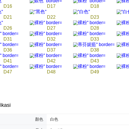
D16
D17
D18
D21
D22
D23
D26
D27
D28
D31
D32
D33
D36
D37
D38
D41
D42
D43
D47
D48
D49
ikasi
顏色
白色