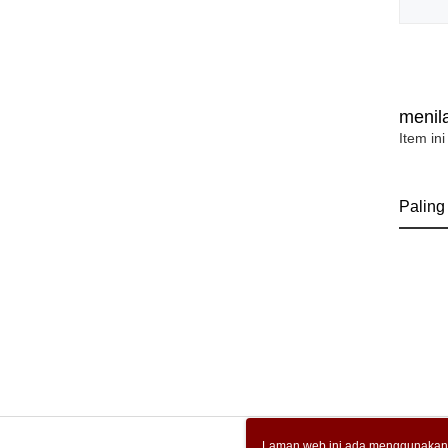
menila
Item ini
Paling
Laman web ini ada menggunakan k