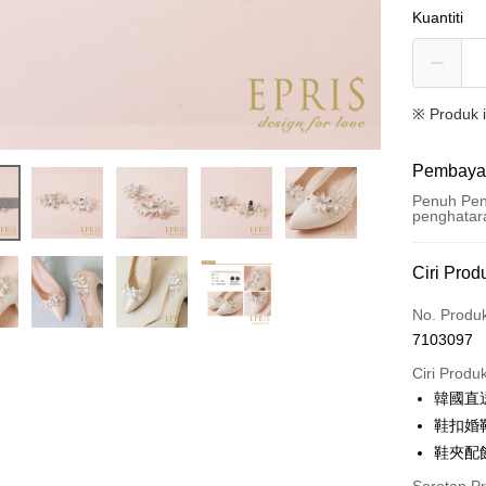
Kuantiti
※ Produk 
Pembaya
Penuh Pen
penghatar
Kaedah 
Ciri Prod
Kad Kredi
No. Produ
7103097
Ansuran K
Ciri Produ
3 ansu
韓國直
6 ansu
Taiw
鞋扣婚
Hua 
ansura
鞋夾配
Ban
Taiwan 
LINE Pay
The 