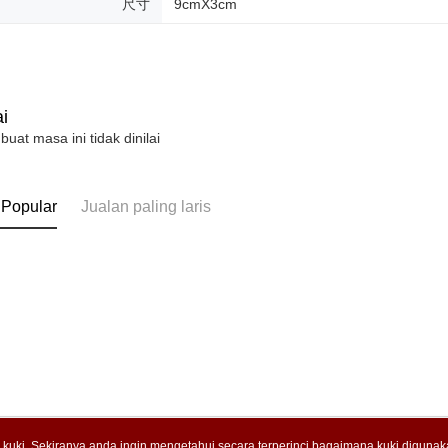
尺寸
9cmX3cm
i
 buat masa ini tidak dinilai
 Popular
Jualan paling laris
uki. Sekiranya anda ingin mengetahui secara terperinci bagaimana kuki digunak