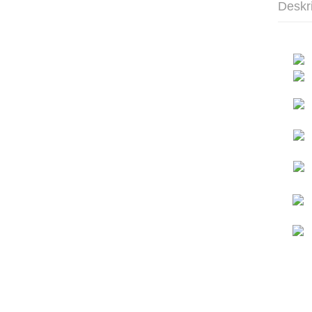
Deskr