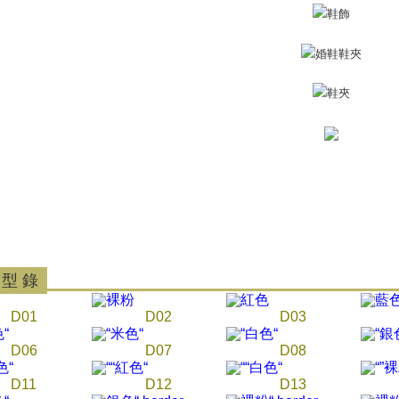
Perkhidma
NP Taiwan
akan meng
pembeli, n
untuk peng
Pengumpul
(https://aft
Jumlah yan
kelulusan 
pembayara
20% setah
mendapatk
untuk men
Sila hubun
mempunyai
 型 錄
penggunaan
peribadi y
D01
D02
D03
digunakan 
D06
D07
D08
D11
D12
D13