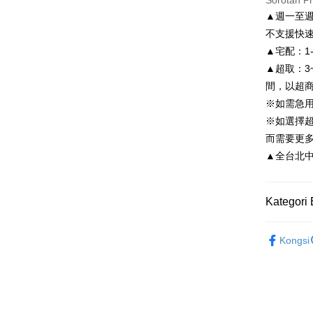
Sorotan P
Hua Na
Comm
▲週一至週
Apple Pay
The Sh
Ban
不支援快
Saving
Bank
JKOPAY
▲宅配：1
Bank Ca
▲超取：3
Taiw
Easy Walle
Taiwan 
間，以超
HSBC Ba
Google Pa
HSBC
※如需急
Union B
Limi
※如選擇
Yuanta
AFTEE
Unio
而需要更
Bank K
Deskripsi
Bank An
▲全台北中南皆
Pertama, 
Yuan
Pemindah
Kemudian
Syarika
Bank
1. Dengan
Taiwan
Bank
pengesaha
Kategori 
Tais
2. Anda b
Pilihan 
3. Tiada b
Syari
依尺碼
dihantar k
Raku
付款後全
Kongsi
4. Setela
NT$80/pes
manakala a
AFTEE.
NT$3,000 
5. Tiada b
pembayara
付款後7-1
dalam tal