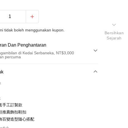
ini tidak boleh menggunakan kupon.
Bersihkan
Sejarah
ran Dan Penghantaran
gambilan di Kedai Serbaneka, NT$3,000
an percuma
Pembayaran
uk
t (Bayaran Penuh)
k
ad Kredit
k
ran pada kadar faedah 0,
NT$566
setiap ansuran
送手工訂製款
21 Bank
ran pada kadar faedah 0,
NT$283
setiap
an Cooperative Bank
Bank Komersial Pertama
鞋推薦飾扣鞋扣
Nan Commercial
Chang Hwa Commercial
n
21 Bank
飾百變造型隨心搭配
k
Bank
Cooperative Bank
Bank Komersial Pertama
Shanghai
Bank Komersial Taipei