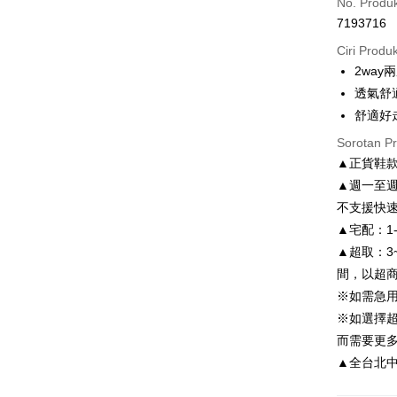
No. Produ
7193716
Ansuran K
Ciri Produ
3 ansu
2wa
6 ansu
Taiw
透氣舒
Hua 
ansura
舒適好走
Ban
Taiwan 
LINE Pay
Sorotan P
The 
Hua Na
Comm
▲正貨鞋
Apple Pay
The Sh
Ban
▲週一至週
Saving
Bank
JKOPAY
不支援快
Bank Ca
▲宅配：1
Taiw
Easy Walle
Taiwan 
▲超取：3
HSBC Ba
Google Pa
HSBC
間，以超
Union B
Limi
※如需急
Yuanta
AFTEE
Unio
※如選擇
Bank K
Deskripsi
Bank An
而需要更
Pertama, 
Yuan
Pemindah
Kemudian
Syarika
▲全台北中南皆
Bank
1. Dengan
Taiwan
Bank
pengesaha