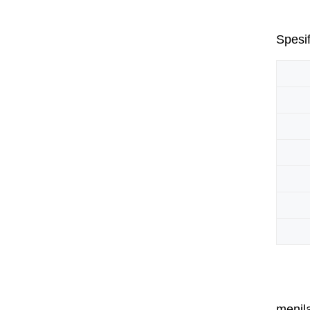
Spesif
menila