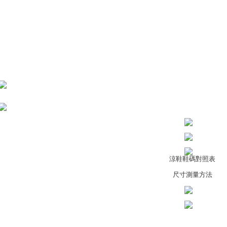
Kedua, Se
1. Jumlah 
NT$10,000.
berdasarka
2. Amaun p
3. Pada ma
Ketiga, Sy
Perkhidma
NP Taiwan
akan meng
pembeli, n
untuk peng
Pengumpul
(https://aft
Jumlah yan
kelulusan 
pembayara
20% setah
mendapatk
untuk men
Sila hubun