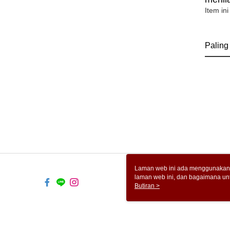
Item ini
Paling
Laman web ini ada menggunakan k
laman web ini, dan bagaimana un
komputer anda, sila rujuk penera
Butiran >
ingin mengetahui secara terperin
komputer anda. Jika anda tidak m