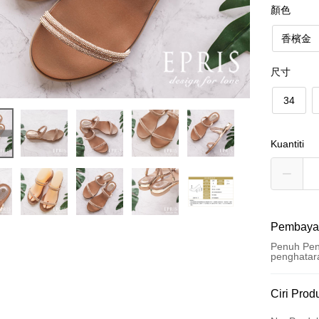
顏色
香檳金
尺寸
34
Kuantiti
Pembaya
Penuh Pen
penghatar
Kaedah 
Ciri Prod
Kad Kredi