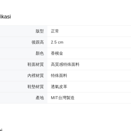
mempunyai
penggunaan
peribadi y
ikasi
digunakan 
版型
正常
後跟高
2.5 cm
顏色
香檳金
鞋面材質
高質感特殊面料
內裡材質
特殊面料
鞋墊材質
透氣皮革
產地
MIT台灣製造
i