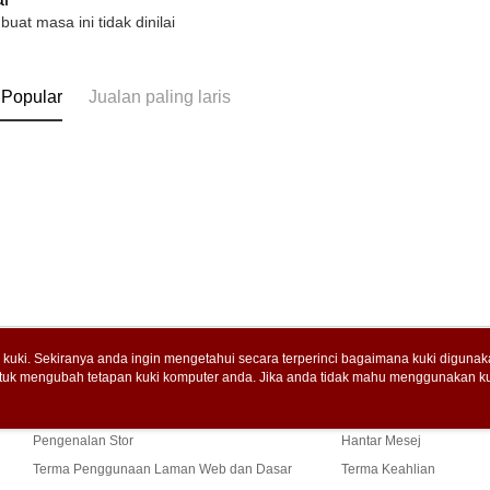
 buat masa ini tidak dinilai
 Popular
Jualan paling laris
uki. Sekiranya anda ingin mengetahui secara terperinci bagaimana kuki digunak
tuk mengubah tetapan kuki komputer anda. Jika anda tidak mahu menggunakan ku
Tentang Kami
Khidmat Pelangga
ngan mengenai kuki.
Dasar Privasi
Laman web ini ada menggunakan kuki. Sekiran
Cerita Kami
Panduan Beli-Belah
ci bagaimana kuki digunakan di laman web ini, dan bagaimana untuk mengubah te
ahu menggunakan kuki di komputer anda, sila rujuk penerangan mengenai kuki.
Pengenalan Stor
Hantar Mesej
Terma Penggunaan Laman Web dan Dasar
Terma Keahlian