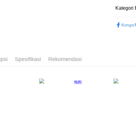
Tais
2. Anda b
Pilihan 
Kategori 
3. Tiada b
Syari
dihantar k
Raku
付款後全
4. Setela
依尺碼
NT$80/pes
manakala a
Kongsi
AFTEE.
NT$3,000 
5. Tiada b
pembayara
付款後7-1
dalam tal
NT$80/pes
aplikasi A
NT$3,000 
ipsi
Spesifikasi
Rekomendasi
Sila ambil
bagaimanap
宅配
dan mendaf
NT$80/pes
pembayara
NT$3,000 
Tempoh pe
ditambah d
離島宅配
Anda bole
NT$220/p
menerima 
boleh men
海外宅配
produk pr
lebih lama
pembayara
pesanan.