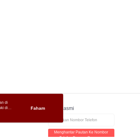
an di
ki di
n
Faham
APP Rasmi
ya anda
tapan kuki
Menghantar Pautan Ke Nombor
Telefon Dengan Percuma