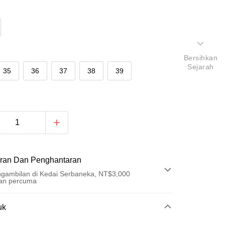
Bersihkan
Sejarah
35
36
37
38
39
ran Dan Penghantaran
gambilan di Kedai Serbaneka, NT$3,000
an percuma
Pembayaran
uk
t (Bayaran Penuh)