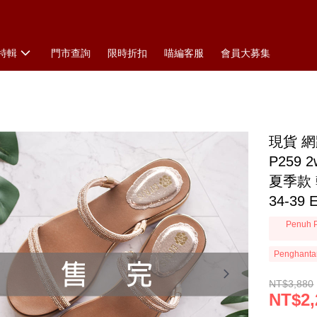
特輯
門市查詢
限時折扣
喵編客服
會員大募集
現貨 
P259
夏季款 
34-39
Penuh P
Penghanta
NT$3,880
NT$2,