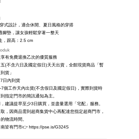
k
ad Kredit
k
ran pada kadar faedah 0,
NT$760
setiap ansuran
y兩穿式設計，適合休閒、夏日風格的穿搭
21 Bank
ran pada kadar faedah 0,
NT$380
setiap
an Cooperative Bank
Bank Komersial Pertama
適腳墊，讓女孩輕鬆穿著一整天
Nan Commercial
Chang Hwa Commercial
n
21 Bank
，跟高：2.5 cm
k
Bank
Cooperative Bank
Bank Komersial Pertama
roduk
Shanghai
Bank Komersial Taipei
n Commercial Bank
Chang Hwa Commercial Bank
ercial & Savings
Fubon
款享有免費退換乙次的優質服務
anghai Commercial &
Bank Komersial Taipei Fubon
k
五(不含六日及國定假日)天天出貨，全館現貨商品「暫
s Bank
 Cathay United
Mega International
速到貨」
thay United
Mega International Commercial
Commercial Bank
Bank
-7日內到貨
an Business Bank
Taichung Commercial
t
Business Bank
Taichung Commercial Bank
~7個工作天內出貨(不含假日及國定假日)，實際到貨時
Bank
nk (Taiwan) Limited
Hwatai Bank
y
 Bank (Taiwan)
Hwatai Bank
商到指定門市的簡訊通知為主。
ank of Taiwan
Far Eastern International Bank
ted
用，建議提早至少3日購買，並盡量選用「宅配」服務。
 Commercial Bank
Bank SinoPac
n Bank of Taiwan
Far Eastern International
超取，因商品需到超商集貨中心再配達您指定超商門市，
omersial E.SUN
DBS Bank
Bank
tarabangsa Taishin
Bank CTBC
多的物流時間。
Mengenai Perkhidmatan AFTEE Beli Sekarang Bayar
ta Commercial Bank
Bank SinoPac
an ATM
t Kad Kredit Rakuten
有門市👉 https://pse.is/G324S
 Komersial E.SUN
DBS Bank
 memilih AFTEE sebagai kaedah pembayaran, mesej
 Antarabangsa
Bank CTBC
n AFTEE akan muncul.