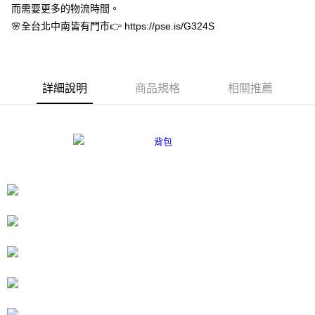
而需要更多的物流時間。
３．安心：先確認商品／服務後，再付款。
付款後全家取貨
🌸全台北中南皆有門市👉 https://pse.is/G324S
每筆NT$80，滿NT$3,000(含以上)免運費
【「AFTEE先享後付」結帳流程】
１．於結帳方式選擇「AFTEE先享後付」後，將跳轉至「AFTEE先享後付」
付款後7-11取貨
結帳頁面，進行簡訊認證並確認金額後，即可完成結帳。
２．訂單成立數日內，您將收到繳費通知簡訊。
每筆NT$80，滿NT$3,000(含以上)免運費
３．收到繳費通知簡訊後14天內，點擊此簡訊中的連結，可透過四大超商／
詳細說明
商品規格
相關推薦
ATM／網路銀行／等多元方式進行付款，方視為交易完成。
宅配
※ 請注意：結帳手續完成當下不需立刻繳費，但若您需要取消訂單，請聯絡
每筆NT$80，滿NT$3,000(含以上)免運費
購買商品的店家。未經商家同意取消之訂單仍視為有效，需透過AFTEE先享
後付繳納相關費用。
離島宅配
※ 交易是否成功請以「AFTEE先享後付 」之結帳頁面顯示為準，若有關於
是否繳費成功／繳費後需取消欲退款等相關疑問，請聯繫「AFTEE先享後付
每筆NT$220
客戶支援中心」
https://netprotections.freshdesk.com/support/home
海外宅配
查看運費
【注意事項】
１．透過由恩沛科技股份有限公司提供之「AFTEE先享後付」服務完成之交
易，需依本服務之必要範圍內提供個人資料，並將交易相關給付款項請求債
權轉讓予恩沛科技股份有限公司。
２．關於個人資料處理事宜，請瀏覽以下網址：
https://aftee.tw/terms/#terms3
３．未成年的使用者請事先徵得法定代理人或監護人之同意方可使用
「AFTEE先享後付」，若未經同意申辦者引起之損失，本公司不負相關責
任。
４．使用「AFTEE先享後付」時，將依據個別帳號之用戶狀況，依本公司即