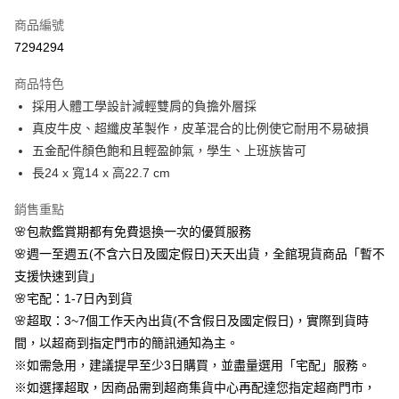
信用卡一次付款
商品編號
信用卡分期付款
7294294
3 期 0 利率 每期
NT$593
21家銀行
商品特色
6 期 0 利率 每期
NT$296
21家銀行
合作金庫商業銀行
第一商業銀行
採用人體工學設計減輕雙肩的負擔外層採
華南商業銀行
彰化商業銀行
合作金庫商業銀行
第一商業銀行
LINE Pay
真皮牛皮、超纖皮革製作，皮革混合的比例使它耐用不易破損
上海商業儲蓄銀行
台北富邦商業銀行
華南商業銀行
彰化商業銀行
國泰世華商業銀行
兆豐國際商業銀行
五金配件顏色飽和且輕盈帥氣，學生、上班族皆可
Apple Pay
上海商業儲蓄銀行
台北富邦商業銀行
臺灣中小企業銀行
台中商業銀行
長24 x 寬14 x 高22.7 cm
國泰世華商業銀行
兆豐國際商業銀行
匯豐（台灣）商業銀行
華泰商業銀行
街口支付
臺灣中小企業銀行
台中商業銀行
聯邦商業銀行
遠東國際商業銀行
銷售重點
匯豐（台灣）商業銀行
華泰商業銀行
悠遊付
元大商業銀行
永豐商業銀行
🌸包款鑑賞期都有免費退換一次的優質服務
聯邦商業銀行
遠東國際商業銀行
玉山商業銀行
星展（台灣）商業銀行
元大商業銀行
永豐商業銀行
🌸週一至週五(不含六日及國定假日)天天出貨，全館現貨商品「暫不
Google Pay
台新國際商業銀行
中國信託商業銀行
玉山商業銀行
星展（台灣）商業銀行
支援快速到貨」
台灣樂天信用卡公司
台新國際商業銀行
中國信託商業銀行
AFTEE先享後付
🌸宅配：1-7日內到貨
台灣樂天信用卡公司
相關說明
🌸超取：3~7個工作天內出貨(不含假日及國定假日)，實際到貨時
【關於「AFTEE先享後付」】
間，以超商到指定門市的簡訊通知為主。
ATM付款
AFTEE先享後付是「在收到商品之後才付款」的支付方式。 讓您購物簡單
便利好安心！
※如需急用，建議提早至少3日購買，並盡量選用「宅配」服務。
１．簡單：不需註冊會員、不需綁卡、不需儲值。
※如選擇超取，因商品需到超商集貨中心再配達您指定超商門市，
運送方式
２．便利：只要手機號碼，簡訊認證，即可結帳。