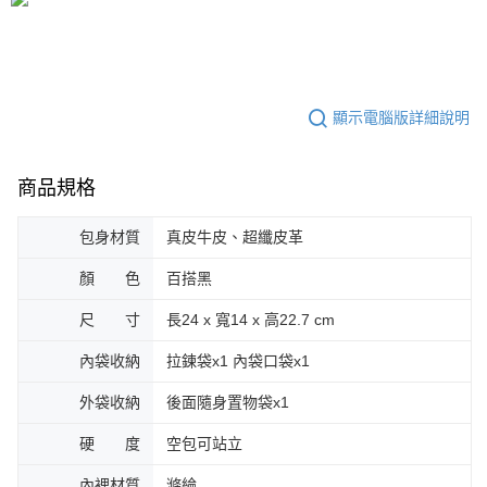
時審查核予不同之上限額度；若仍有額度不足之情形，本公司將視審查結果
請求用戶進行身份認證。
５．嚴禁一人註冊多個帳號或使用他人資訊註冊。若發現惡意使用之情形，
恩沛科技股份有限公司將有權停止該用戶之使用額度並採取法律行動。
顯示電腦版詳細說明
商品規格
包身材質
真皮牛皮、超纖皮革
顏 色
百搭黑
尺 寸
長24 x 寬14 x 高22.7 cm
內袋收納
拉鍊袋x1 內袋口袋x1
外袋收納
後面隨身置物袋x1
硬 度
空包可站立
內裡材質
滌綸