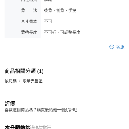
背 法
後背、側背、手提
Ａ４書本
不可
背帶長度
不可拆，可調整長度
客服
商品相關分類 (1)
依尺碼
限量完售區
評價
喜歡這個商品嗎？購買後給他一個好評吧
本分類熱銷
全站排行