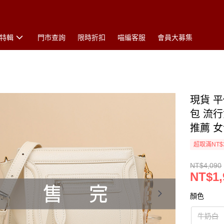
特輯
門市查詢
限時折扣
喵編客服
會員大募集
現貨 
包 流
推薦 女
超取滿NT$
NT$4,090
NT$1,
顏色
牛奶白