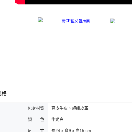
規格
包身材質
真皮牛皮、超纖皮革
顏 色
牛奶白
尺 寸
長24 x 寬9 x 高15 cm