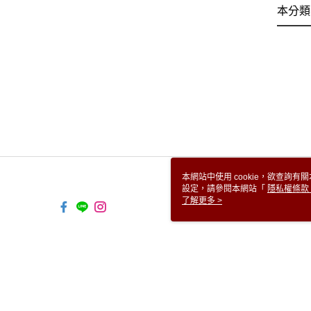
本分類
本網站中使用 cookie，欲查詢有關
設定，請參閱本網站「
隱私權條款
使用 cookie。
了解更多 >