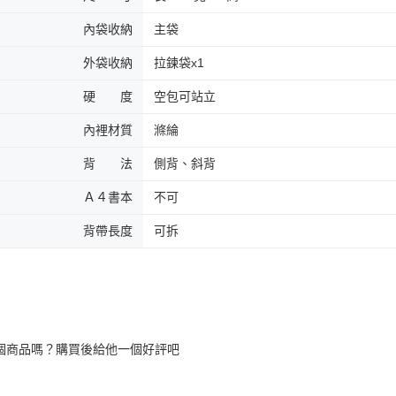
內袋收納
主袋
外袋收納
拉鍊袋x1
硬 度
空包可站立
內裡材質
滌綸
背 法
側背、斜背
Ａ４書本
不可
背帶長度
可拆
個商品嗎？購買後給他一個好評吧