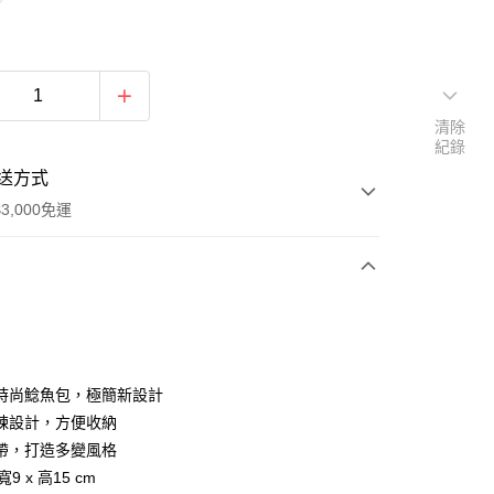
清除
紀錄
送方式
3,000免運
次付款
期付款
0 利率 每期
NT$660
21家銀行
時尚鯰魚包，極簡新設計
0 利率 每期
NT$330
21家銀行
庫商業銀行
第一商業銀行
鍊設計，方便收納
業銀行
彰化商業銀行
帶，打造多變風格
庫商業銀行
第一商業銀行
業儲蓄銀行
台北富邦商業銀行
業銀行
彰化商業銀行
 寬9 x 高15 cm
華商業銀行
兆豐國際商業銀行