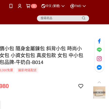
0
中文 (繁體)
TWD
平價小包 隨身金屬鍊包 斜背小包 時尚小
行女包 小資女包包 真皮包款 女包 中小包
包品牌-牛奶白-B014
3,000免運
國家/地區配送
980