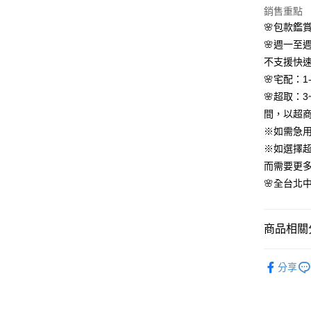
Apple Pay
上海商
銷售重點
臺灣中
國泰世
匯豐（
🌸包款鑑
街口支付
臺灣中
聯邦商
🌸週一至
匯豐（
悠遊付
元大商
聯邦商
不支援快
玉山商
元大商
Google Pa
🌸宅配：1
台新國
玉山商
🌸超取：
台灣樂
台新國
AFTEE先
間，以超
台灣樂
相關說明
※如需急
【關於「A
ATM付款
AFTEE
※如選擇
便利好安
而需要更
１．簡單
🌸全台北中南
２．便利
運送方式
３．安心
付款後全
【「AFT
商品相關分
每筆NT$8
１．於結帳
付」結帳
依尺碼
付款後7-1
２．訂單
分享
３．收到繳
每筆NT$8
／ATM／
※ 請注意
宅配
絡購買商品