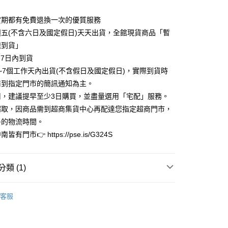
業儲蓄銀行
台北富邦商業銀行
小企業銀行
台中商業銀行
華商業銀行
兆豐國際商業銀行
台灣）商業銀行
華泰商業銀行
賞期都有免費退換一次的優質服務
小企業銀行
台中商業銀行
業銀行
遠東國際商業銀行
週五(不含六日及國定假日)天天出貨，全館現貨商品「暫
台灣）商業銀行
華泰商業銀行
業銀行
永豐商業銀行
業銀行
遠東國際商業銀行
速到貨」
業銀行
星展（台灣）商業銀行
業銀行
永豐商業銀行
y
-7日內到貨
際商業銀行
中國信託商業銀行
業銀行
星展（台灣）商業銀行
3~7個工作天內出貨(不含假日及國定假日)，實際到貨時
天信用卡公司
際商業銀行
中國信託商業銀行
享後付
商到指定門市的簡訊通知為主。
天信用卡公司
用，建議提早至少3日購買，並盡量選用「宅配」服務。
FTEE先享後付」】
先享後付是「在收到商品之後才付款」的支付方式。 讓您購物簡單
超取，因商品需到超商集貨中心再配達您指定超商門市，
心！
多的物流時間。
：不需註冊會員、不需綁卡、不需儲值。
皆有門市👉 https://pse.is/G324S
：只要手機號碼，簡訊認證，即可結帳。
：先確認商品／服務後，再付款。
家取貨
EE先享後付」結帳流程】
類 (1)
0，滿NT$3,000(含以上)免運費
方式選擇「AFTEE先享後付」後，將跳轉至「AFTEE先享後
頁面，進行簡訊認證並確認金額後，即可完成結帳。
限量完售區
1取貨
成立數日內，您將收到繳費通知簡訊。
客服
費通知簡訊後14天內，點擊此簡訊中的連結，可透過四大超商
0，滿NT$3,000(含以上)免運費
網路銀行／等多元方式進行付款，方視為交易完成。
：結帳手續完成當下不需立刻繳費，但若您需要取消訂單，請聯
的店家。未經商家同意取消之訂單仍視為有效，需透過AFTEE