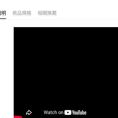
先享後付
每筆NT$8
※ 交易是
說明
商品規格
相關推薦
是否繳費成
離島宅配
付客戶支
每筆NT$2
【注意事
海外宅配
１．透過由
交易，需
求債權轉
２．關於
https://aft
３．未成
「AFTE
任。
４．使用「
即時審查
結果請求
５．嚴禁
形，恩沛
動。