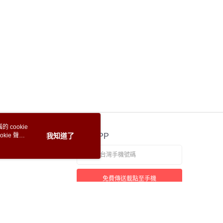
 cookie
kie 聲明
我知道了
官方APP
免費傳送載點至手機
若接到可疑電話，請洽詢165反詐騙專線