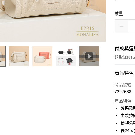
數量
付款與運
超取滿NT$
付款方式
商品特色
信用卡一
商品編號
7297668
信用卡分
商品特色
3 期 
經典款
6 期 
合作金
主袋拉
華南商
獨特背
合作金
LINE Pay
上海商
華南商
長24 x
國泰世