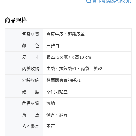
顯示電腦版詳細說明
時審查核予不同之上限額度；若仍有額度不足之情形，本公司將視審查結果
請求用戶進行身份認證。
５．嚴禁一人註冊多個帳號或使用他人資訊註冊。若發現惡意使用之情形，
商品規格
恩沛科技股份有限公司將有權停止該用戶之使用額度並採取法律行動。
包身材質
真皮牛皮、超纖皮革
顏 色
典雅白
尺 寸
長22.5 x 寬7 x 高13 cm
內袋收納
主袋、拉鍊袋x1、內袋口袋x2
外袋收納
後面隨身置物袋x1
硬 度
空包可站立
內裡材質
滌綸
背 法
側背、斜背
Ａ４書本
不可