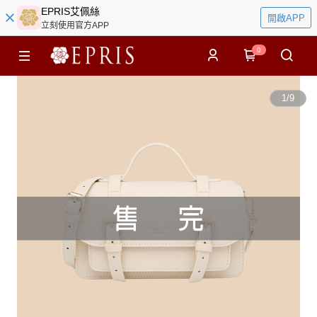
EPRIS艾佩絲
開啟APP
立刻使用官方APP
0
1
/
9