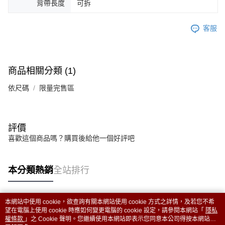
背帶長度
可拆
客服
商品相關分類 (1)
依尺碼
限量完售區
評價
喜歡這個商品嗎？購買後給他一個好評吧
本分類熱銷
全站排行
本網站中使用 cookie，欲查詢有關本網站使用 cookie 方式之詳情，及若您不希
熱門標籤
望在電腦上使用 cookie 時應如何變更電腦的 cookie 設定，請參閱本網站「
隱私
權條款
」之 Cookie 聲明。您繼續使用本網站即表示您同意本公司得按本網站使