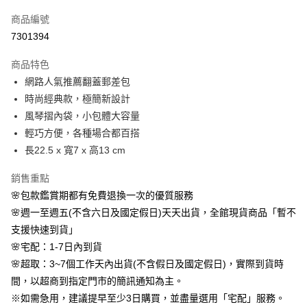
信用卡一次付款
商品編號
信用卡分期付款
7301394
3 期 0 利率 每期
NT$660
21家銀行
商品特色
6 期 0 利率 每期
NT$330
21家銀行
合作金庫商業銀行
第一商業銀行
網路人氣推薦翻蓋郵差包
華南商業銀行
彰化商業銀行
合作金庫商業銀行
第一商業銀行
LINE Pay
時尚經典款，極簡新設計
上海商業儲蓄銀行
台北富邦商業銀行
華南商業銀行
彰化商業銀行
國泰世華商業銀行
兆豐國際商業銀行
風琴摺內袋，小包體大容量
Apple Pay
上海商業儲蓄銀行
台北富邦商業銀行
臺灣中小企業銀行
台中商業銀行
輕巧方便，各種場合都百搭
國泰世華商業銀行
兆豐國際商業銀行
匯豐（台灣）商業銀行
華泰商業銀行
街口支付
臺灣中小企業銀行
台中商業銀行
長22.5 x 寬7 x 高13 cm
聯邦商業銀行
遠東國際商業銀行
匯豐（台灣）商業銀行
華泰商業銀行
悠遊付
元大商業銀行
永豐商業銀行
銷售重點
聯邦商業銀行
遠東國際商業銀行
玉山商業銀行
星展（台灣）商業銀行
元大商業銀行
永豐商業銀行
🌸包款鑑賞期都有免費退換一次的優質服務
Google Pay
台新國際商業銀行
中國信託商業銀行
玉山商業銀行
星展（台灣）商業銀行
🌸週一至週五(不含六日及國定假日)天天出貨，全館現貨商品「暫不
台灣樂天信用卡公司
台新國際商業銀行
中國信託商業銀行
AFTEE先享後付
支援快速到貨」
台灣樂天信用卡公司
相關說明
🌸宅配：1-7日內到貨
【關於「AFTEE先享後付」】
🌸超取：3~7個工作天內出貨(不含假日及國定假日)，實際到貨時
ATM付款
AFTEE先享後付是「在收到商品之後才付款」的支付方式。 讓您購物簡單
便利好安心！
間，以超商到指定門市的簡訊通知為主。
１．簡單：不需註冊會員、不需綁卡、不需儲值。
※如需急用，建議提早至少3日購買，並盡量選用「宅配」服務。
運送方式
２．便利：只要手機號碼，簡訊認證，即可結帳。