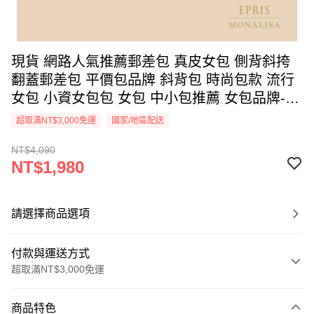
現貨 網路人氣推薦郵差包 真皮女包 側背斜挎
翻蓋郵差包 平價包品牌 斜背包 時尚包款 流行
女包 小資女包包 女包 中小包推薦 女包品牌-典
雅白-B011
超取滿NT$3,000免運
國家/地區配送
NT$4,090
NT$1,980
請選擇商品選項
付款與運送方式
超取滿NT$3,000免運
付款方式
商品特色