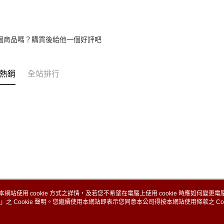
個商品嗎？購買後給他一個好評吧
熱銷
全站排行
本網站使用 cookie 方式之詳情，及若您不希望在電腦上使用 cookie 時應如何變更電腦的
」之 Cookie 聲明。您繼續使用本網站即表示您同意本公司得按本網站使用條款之 Coo
關於我們
客服資訊
品牌故事
購物說明