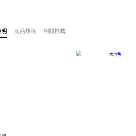
※ 請注意
宅配
絡購買商品
先享後付
每筆NT$8
※ 交易是
是否繳費成
離島宅配
付客戶支
說明
商品規格
相關推薦
每筆NT$2
【注意事
海外宅配
１．透過由
交易，需
求債權轉
２．關於
https://aft
３．未成
「AFTE
任。
４．使用「
即時審查
結果請求
５．嚴禁
形，恩沛
動。