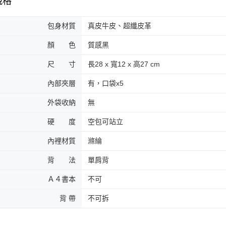
規格
包身材質
真皮牛皮、超纖皮革
顏 色
質感黑
尺 寸
長28 x 寬12 x 高27 cm
內部夾層
有，口袋x5
外袋收納
無
硬 度
空包可站立
內裡材質
滌綸
背 法
單肩背
Ａ４書本
不可
背 帶
不可拆