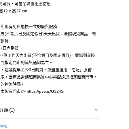
業儲蓄銀行
台北富邦商業銀行
業銀行
彰化商業銀行
偶可拆，可當吊飾鑰匙圈使用
華商業銀行
兆豐國際商業銀行
業儲蓄銀行
台北富邦商業銀行
 寬12 x 高27 cm
小企業銀行
台中商業銀行
華商業銀行
兆豐國際商業銀行
台灣）商業銀行
華泰商業銀行
小企業銀行
台中商業銀行
業銀行
遠東國際商業銀行
賞期都有免費退換一次的優質服務
台灣）商業銀行
華泰商業銀行
業銀行
永豐商業銀行
業銀行
遠東國際商業銀行
週五(不含六日及國定假日)天天出貨，全館現貨商品「暫
業銀行
星展（台灣）商業銀行
業銀行
永豐商業銀行
y
速到貨」
際商業銀行
中國信託商業銀行
業銀行
星展（台灣）商業銀行
-7日內到貨
天信用卡公司
際商業銀行
中國信託商業銀行
享後付
3~7個工作天內出貨(不含假日及國定假日)，實際到貨時
天信用卡公司
商到指定門市的簡訊通知為主。
FTEE先享後付」】
先享後付是「在收到商品之後才付款」的支付方式。 讓您購物簡單
用，建議提早至少3日購買，並盡量選用「宅配」服務。
心！
超取，因商品需到超商集貨中心再配達您指定超商門市，
：不需註冊會員、不需綁卡、不需儲值。
多的物流時間。
：只要手機號碼，簡訊認證，即可結帳。
：先確認商品／服務後，再付款。
皆有門市👉 https://pse.is/G324S
家取貨
EE先享後付」結帳流程】
0，滿NT$3,000(含以上)免運費
方式選擇「AFTEE先享後付」後，將跳轉至「AFTEE先享後
類 (1)
頁面，進行簡訊認證並確認金額後，即可完成結帳。
1取貨
成立數日內，您將收到繳費通知簡訊。
費通知簡訊後14天內，點擊此簡訊中的連結，可透過四大超商
限量完售區
0，滿NT$3,000(含以上)免運費
客服
網路銀行／等多元方式進行付款，方視為交易完成。