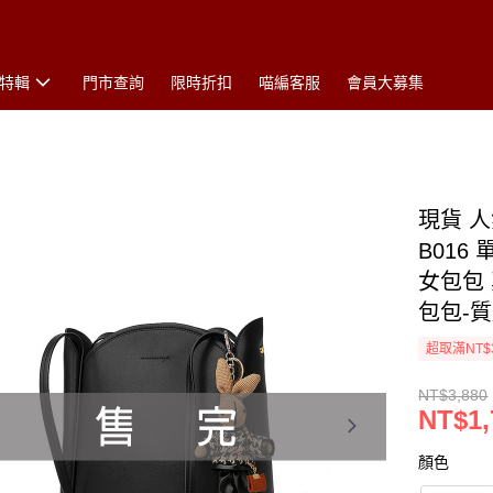
特輯
門市查詢
限時折扣
喵編客服
會員大募集
現貨 
B016
女包包
包包-
超取滿NT$
NT$3,880
NT$1,
顏色