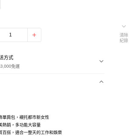
清除
紀錄
送方式
3,000免運
次付款
期付款
0 利率 每期
NT$593
21家銀行
飾單肩包，襯托都市新女性
0 利率 每期
NT$296
21家銀行
庫商業銀行
第一商業銀行
美熱銷，多功能大容量
業銀行
彰化商業銀行
質百搭，適合一整天的工作和娛樂
庫商業銀行
第一商業銀行