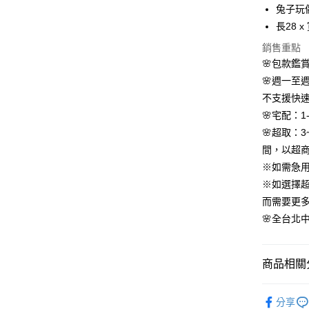
上海商
華南商
兔子玩
國泰世
Apple Pay
上海商
長28 x
臺灣中
國泰世
匯豐（
街口支付
銷售重點
臺灣中
聯邦商
🌸包款鑑
匯豐（
悠遊付
元大商
聯邦商
🌸週一至
玉山商
元大商
Google Pa
不支援快
台新國
玉山商
🌸宅配：1
台灣樂
台新國
AFTEE先
🌸超取：
台灣樂
相關說明
間，以超
【關於「A
ATM付款
AFTEE
※如需急
便利好安
※如選擇
１．簡單
而需要更
２．便利
運送方式
３．安心
🌸全台北中南
付款後全
【「AFT
每筆NT$8
１．於結帳
商品相關分
付」結帳
付款後7-1
２．訂單
依尺碼
３．收到繳
每筆NT$8
分享
／ATM／