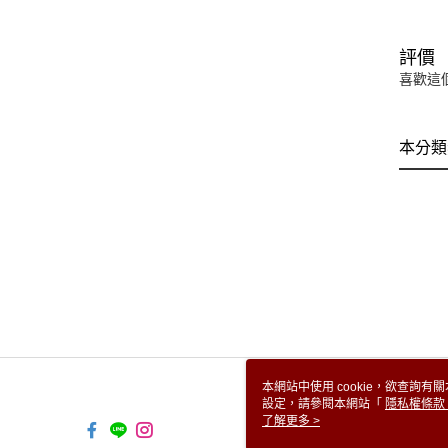
評價
喜歡這
本分類
本網站中使用 cookie，欲查詢有關
設定，請參閱本網站「
隱私權條款
使用 cookie。
了解更多 >