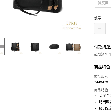
質感黑
數量
付款與運
超取滿NT$
付款方式
商品特色
信用卡一
商品編號
7449479
信用卡分
商品特色
3 期 
兔子掛
6 期 
合作金
時尚歐
華南商
經典氣
合作金
LINE Pay