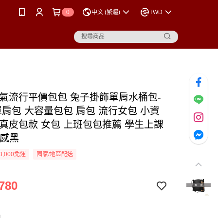
0
中文 (繁體)
TWD
人氣流行平價包包 兔子掛飾單肩水桶包-
 單肩包 大容量包包 肩包 流行女包 小資
 真皮包款 女包 上班包包推薦 學生上課
質感黑
3,000免運
國家/地區配送
780