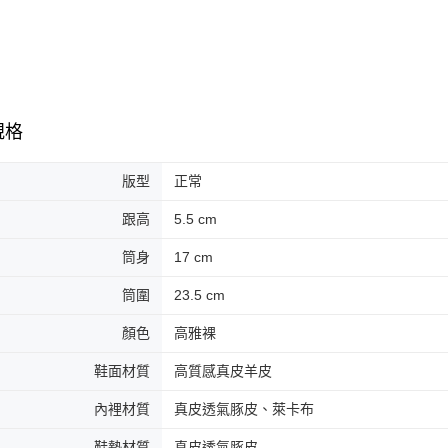
規格
版型
正常
跟高
5.5 cm
筒身
17 cm
筒圍
23.5 cm
顏色
高雅裸
鞋面材質
高質感真皮羊皮
內裡材質
真皮透氣豚皮、萊卡布
鞋墊材質
真皮透氣豚皮