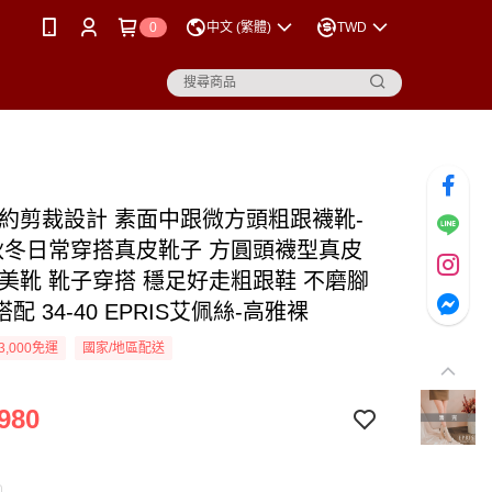
0
中文 (繁體)
TWD
簡約剪裁設計 素面中跟微方頭粗跟襪靴-
4 秋冬日常穿搭真皮靴子 方圓頭襪型真皮
色美靴 靴子穿搭 穩足好走粗跟鞋 不磨腳
配 34-40 EPRIS艾佩絲-高雅裸
3,000免運
國家/地區配送
980