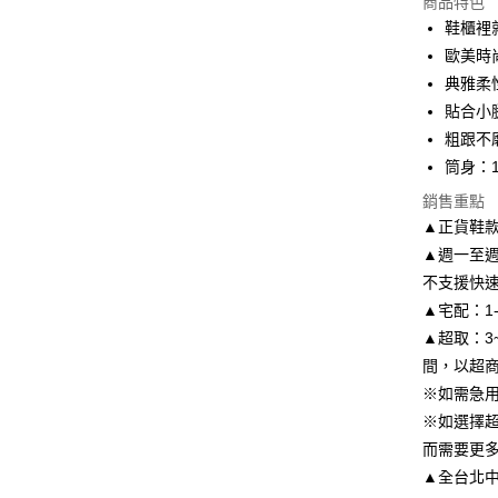
商品特色
3 期 
鞋櫃裡
6 期 
合作金
歐美時
華南商
典雅柔
合作金
LINE Pay
上海商
華南商
貼合小
國泰世
Apple Pay
上海商
粗跟不
臺灣中
國泰世
筒身：1
匯豐（
街口支付
臺灣中
聯邦商
銷售重點
匯豐（
悠遊付
元大商
聯邦商
▲正貨鞋
玉山商
元大商
Google Pa
▲週一至週
台新國
玉山商
不支援快
台灣樂
台新國
AFTEE先
▲宅配：1
台灣樂
相關說明
▲超取：3
【關於「A
ATM付款
AFTEE
間，以超
便利好安
※如需急
１．簡單
※如選擇
２．便利
運送方式
３．安心
而需要更
付款後全
▲全台北中南皆
【「AFT