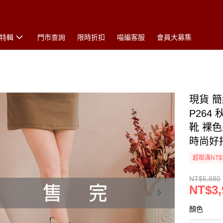
特輯
門市查詢
限時折扣
喵編客服
會員大募集
現貨 
P26
靴 裸
時尚好搭
超取滿NT$
NT$5,880
NT$3,
顏色