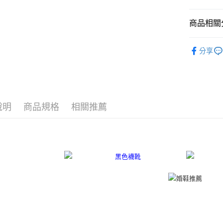
每筆NT$8
１．於結帳
付」結帳
付款後7-1
２．訂單
商品相關分
３．收到繳
每筆NT$8
／ATM／
依尺碼
※ 請注意
分享
宅配
絡購買商品
先享後付
每筆NT$8
※ 交易是
是否繳費成
離島宅配
付客戶支
每筆NT$2
說明
商品規格
相關推薦
【注意事
海外宅配
１．透過由
交易，需
求債權轉
２．關於
https://aft
３．未成
「AFTE
任。
４．使用「
即時審查
結果請求
５．嚴禁