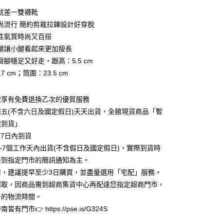
0 利率 每期
NT$1,326
21家銀行
就差一雙襪靴
0 利率 每期
NT$663
21家銀行
庫商業銀行
第一商業銀行
尚流行 簡約剪裁拉鍊設計好穿脫
業銀行
彰化商業銀行
性氣質時尚又百搭
庫商業銀行
第一商業銀行
業儲蓄銀行
台北富邦商業銀行
業銀行
彰化商業銀行
腿讓小腿看起來更加瘦長
華商業銀行
兆豐國際商業銀行
業儲蓄銀行
台北富邦商業銀行
磨腳穩足又好走，跟高：5.5 cm
小企業銀行
台中商業銀行
華商業銀行
兆豐國際商業銀行
7 cm；筒圍：23.5 cm
台灣）商業銀行
華泰商業銀行
小企業銀行
台中商業銀行
業銀行
遠東國際商業銀行
台灣）商業銀行
華泰商業銀行
業銀行
永豐商業銀行
業銀行
遠東國際商業銀行
款享有免費退換乙次的優質服務
業銀行
星展（台灣）商業銀行
業銀行
永豐商業銀行
y
五(不含六日及國定假日)天天出貨，全館現貨商品「暫
際商業銀行
中國信託商業銀行
業銀行
星展（台灣）商業銀行
速到貨」
天信用卡公司
際商業銀行
中國信託商業銀行
享後付
-7日內到貨
天信用卡公司
~7個工作天內出貨(不含假日及國定假日)，實際到貨時
FTEE先享後付」】
先享後付是「在收到商品之後才付款」的支付方式。 讓您購物簡單
商到指定門市的簡訊通知為主。
心！
用，建議提早至少3日購買，並盡量選用「宅配」服務。
：不需註冊會員、不需綁卡、不需儲值。
超取，因商品需到超商集貨中心再配達您指定超商門市，
：只要手機號碼，簡訊認證，即可結帳。
：先確認商品／服務後，再付款。
多的物流時間。
家取貨
有門市👉 https://pse.is/G324S
EE先享後付」結帳流程】