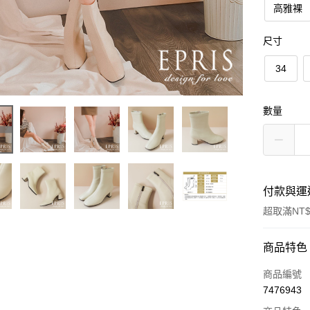
高雅裸
尺寸
34
數量
付款與運
超取滿NT$
付款方式
商品特色
信用卡一
商品編號
7476943
信用卡分