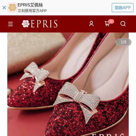
EPRIS艾佩絲
開啟APP
立刻使用官方APP
0
1
/
9