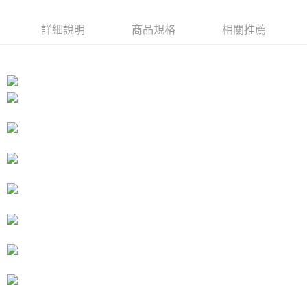
１．於結帳方式選擇「AFTEE先享後付」後，將跳轉至「AFTEE先享後付」
付款後7-11取貨
結帳頁面，進行簡訊認證並確認金額後，即可完成結帳。
詳細說明
商品規格
相關推薦
２．訂單成立數日內，您將收到繳費通知簡訊。
每筆NT$80，滿NT$3,000(含以上)免運費
３．收到繳費通知簡訊後14天內，點擊此簡訊中的連結，可透過四大超商／
ATM／網路銀行／等多元方式進行付款，方視為交易完成。
宅配
※ 請注意：結帳手續完成當下不需立刻繳費，但若您需要取消訂單，請聯絡
每筆NT$80，滿NT$3,000(含以上)免運費
購買商品的店家。未經商家同意取消之訂單仍視為有效，需透過AFTEE先享
後付繳納相關費用。
離島宅配
※ 交易是否成功請以「AFTEE先享後付 」之結帳頁面顯示為準，若有關於
是否繳費成功／繳費後需取消欲退款等相關疑問，請聯繫「AFTEE先享後付
每筆NT$220
客戶支援中心」
https://netprotections.freshdesk.com/support/home
海外宅配
查看運費
【注意事項】
１．透過由恩沛科技股份有限公司提供之「AFTEE先享後付」服務完成之交
易，需依本服務之必要範圍內提供個人資料，並將交易相關給付款項請求債
權轉讓予恩沛科技股份有限公司。
２．關於個人資料處理事宜，請瀏覽以下網址：
https://aftee.tw/terms/#terms3
３．未成年的使用者請事先徵得法定代理人或監護人之同意方可使用
「AFTEE先享後付」，若未經同意申辦者引起之損失，本公司不負相關責
任。
４．使用「AFTEE先享後付」時，將依據個別帳號之用戶狀況，依本公司即
時審查核予不同之上限額度；若仍有額度不足之情形，本公司將視審查結果
請求用戶進行身份認證。
５．嚴禁一人註冊多個帳號或使用他人資訊註冊。若發現惡意使用之情形，