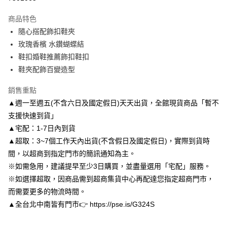
3 期 0 利率 每期
NT$333
21家銀行
商品特色
6 期 0 利率 每期
NT$166
21家銀行
合作金庫商業銀行
第一商業銀行
隨心搭配飾扣鞋夾
華南商業銀行
彰化商業銀行
合作金庫商業銀行
第一商業銀行
LINE Pay
玫瑰香檳 水鑽蝴蝶結
上海商業儲蓄銀行
台北富邦商業銀行
華南商業銀行
彰化商業銀行
國泰世華商業銀行
兆豐國際商業銀行
鞋扣婚鞋推薦飾扣鞋扣
Apple Pay
上海商業儲蓄銀行
台北富邦商業銀行
臺灣中小企業銀行
台中商業銀行
鞋夾配飾百變造型
國泰世華商業銀行
兆豐國際商業銀行
匯豐（台灣）商業銀行
華泰商業銀行
街口支付
臺灣中小企業銀行
台中商業銀行
聯邦商業銀行
遠東國際商業銀行
銷售重點
匯豐（台灣）商業銀行
華泰商業銀行
悠遊付
元大商業銀行
永豐商業銀行
▲週一至週五(不含六日及國定假日)天天出貨，全館現貨商品「暫不
聯邦商業銀行
遠東國際商業銀行
玉山商業銀行
星展（台灣）商業銀行
元大商業銀行
永豐商業銀行
支援快速到貨」
Google Pay
台新國際商業銀行
中國信託商業銀行
玉山商業銀行
星展（台灣）商業銀行
▲宅配：1-7日內到貨
台灣樂天信用卡公司
台新國際商業銀行
中國信託商業銀行
AFTEE先享後付
▲超取：3~7個工作天內出貨(不含假日及國定假日)，實際到貨時
台灣樂天信用卡公司
相關說明
間，以超商到指定門市的簡訊通知為主。
【關於「AFTEE先享後付」】
※如需急用，建議提早至少3日購買，並盡量選用「宅配」服務。
ATM付款
AFTEE先享後付是「在收到商品之後才付款」的支付方式。 讓您購物簡單
便利好安心！
※如選擇超取，因商品需到超商集貨中心再配達您指定超商門市，
１．簡單：不需註冊會員、不需綁卡、不需儲值。
而需要更多的物流時間。
運送方式
２．便利：只要手機號碼，簡訊認證，即可結帳。
▲全台北中南皆有門市👉 https://pse.is/G324S
３．安心：先確認商品／服務後，再付款。
付款後全家取貨
每筆NT$80，滿NT$3,000(含以上)免運費
【「AFTEE先享後付」結帳流程】