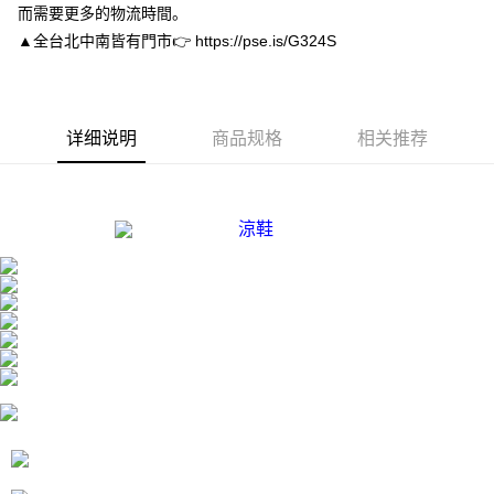
而需要更多的物流時間。
4. 下訂完成後，您的手機會收到一封繳費通知簡訊，APP會員則會收到
付款後全家取貨
AFTEE APP推播通知。
▲全台北中南皆有門市👉 https://pse.is/G324S
每笔NT$80，满NT$3,000(含以上)免运费
5. 收到商品當下無需繳費，確認無誤後，請再利用繳費通知簡訊或AFTEE
APP於四大便利商店‧ATM/網銀等方式進行付款。
付款後7-11取貨
請留意繳費期限為 14 天。唯有下載 AFTEE App 成為 AFTEE 會員者方能享
每笔NT$80，满NT$3,000(含以上)免运费
有最長 45 天內付款之服務。
详细说明
商品规格
相关推荐
宅配
繳費期限，為商家向您請款的時間，再加上使用AFTEE可延長的天數所計算
每笔NT$80，满NT$3,000(含以上)免运费
出。使用AFTEE下訂可以延長您收到商品前的繳費天數，但無法保證一定能
夠在期限內收到商品(例如:預購商品或預計到貨時間較長者)。因此無論收到
離島宅配
商品與否，仍需要請您在AFTEE規定的時間內完成繳費。
每笔NT$220
二、付款限制
1. 初次使用 AFTEE 時，將依認證結果及本公司審查結果，核予每個人不同
海外宅配
查看运费
之上限額度
2. 結帳金額須大於NT$30
3. 目前僅支援台灣會員
三、聲明條款
「AFTEE先享後付」(下稱本服務)乃由恩沛科技股份有限公司(下稱 AFTEE )
所提供，並由 AFTEE 向您收取款項。因使用本服務所須提供之個人資料(包
含但不限於訂購人姓名、電話，收件人姓名、電話、收件地址)，將交付予
AFTEE 於本服務必要服務範圍內運用。關於 AFTEE 對於個人資料之蒐集、
處理、利用，詳參 AFTEE 官網之『個人資料蒐集、處理及利用告知聲明』