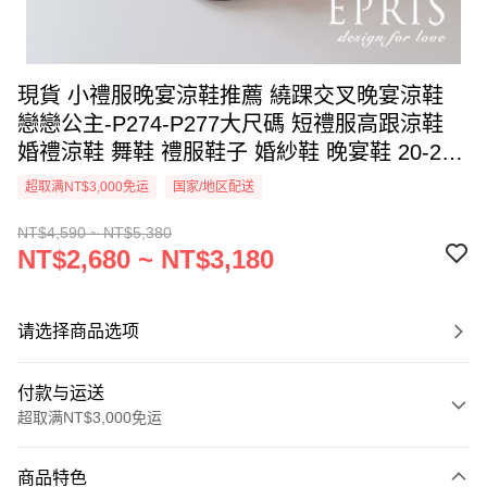
現貨 小禮服晚宴涼鞋推薦 繞踝交叉晚宴涼鞋
戀戀公主-P274-P277大尺碼 短禮服高跟涼鞋
婚禮涼鞋 舞鞋 禮服鞋子 婚紗鞋 晚宴鞋 20-27
EPRIS艾佩絲-彩鑽銀
超取满NT$3,000免运
国家/地区配送
NT$4,590 ~ NT$5,380
NT$2,680 ~ NT$3,180
请选择商品选项
付款与运送
超取满NT$3,000免运
付款方式
商品特色