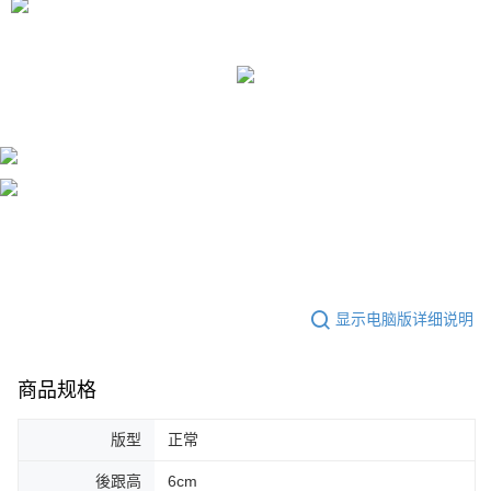
（
https://aftee.tw/privacypolicy/
）。
若款項超過繳費期限，將根據當次的金額加收年利率 16% 的逾期滯納金。
未成年的使用者，請事先徵得法定代理人或監護人之同意方可使用
AFTEE。
若您對於個人資料之處理、利用有任何疑問，或欲行使相關法律權利，請聯
繫恩沛科技股份有限公司。若您不同意我們將上開所示之個人資料，連同必
要之購買訂單資訊提供予 AFTEE ，或讓 AFTEE 蒐集處理利用您的個人資
料，請勿選用本服務。
显示电脑版详细说明
商品规格
版型
正常
後跟高
6cm