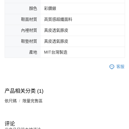
顏色
彩鑽銀
鞋面材質
高質感超纖面料
內裡材質
真皮透氣豚皮
鞋墊材質
真皮透氣豚皮
產地
MIT台灣製造
客服
产品相关分类 (1)
依尺碼
限量完售區
评论