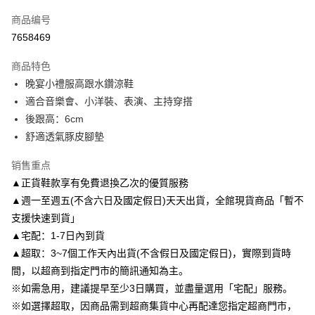
信用卡一次付款
商品编号
信用卡分期付款
7658469
3期 0利率，每期
NT$893
21家银行
商品特色
6期 0利率，每期
NT$446
21家银行
合作金库商业银行
第一商业银行
晚宴小禮服高跟水鑽涼鞋
华南商业银行
彰化商业银行
合作金库商业银行
第一商业银行
LINE Pay
適合音樂會、小洋裝、表演、主持穿搭
上海商业储蓄银行
台北富邦商业银行
华南商业银行
彰化商业银行
国泰世华商业银行
兆丰国际商业银行
後跟高：6cm
Apple Pay
上海商业储蓄银行
台北富邦商业银行
台湾中小企业银行
台中商业银行
舒適透氣豚皮腳墊
国泰世华商业银行
兆丰国际商业银行
汇丰（台湾）商业银行
华泰商业银行
街口支付
台湾中小企业银行
台中商业银行
联邦商业银行
远东国际商业银行
销售重点
汇丰（台湾）商业银行
华泰商业银行
悠遊付
元大商业银行
永丰商业银行
▲正貨鞋款享有免費退換乙次的優質服務
联邦商业银行
远东国际商业银行
玉山商业银行
星展（台湾）商业银行
元大商业银行
永丰商业银行
▲週一至週五(不含六日及國定假日)天天出貨，全館現貨商品「暫不
Google Pay
台新国际商业银行
中国信托商业银行
玉山商业银行
星展（台湾）商业银行
支援快速到貨」
台湾乐天信用卡公司
台新国际商业银行
中国信托商业银行
AFTEE先享后付
▲宅配：1-7日內到貨
台湾乐天信用卡公司
相关说明
▲超取：3~7個工作天內出貨(不含假日及國定假日)，實際到貨時
一、關於 AFTEE先享後付
間，以超商到指定門市的簡訊通知為主。
ATM付款
1. 於付款方式選擇AFTEE先享後付，將跳出AFTEE先享後付手機驗證視
窗。
※如需急用，建議提早至少3日購買，並盡量選用「宅配」服務。
2. 進行簡訊驗證之後，即可完成結帳手續。
※如選擇超取，因商品需到超商集貨中心再配達您指定超商門市，
运送方式
3. 訂單確認後不需事先繳費，商品會配送至您的指定地址。