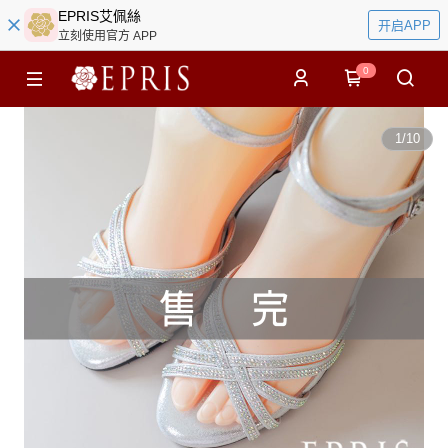
EPRIS艾佩絲
开启APP
立刻使用官方 APP
0
1
/
10