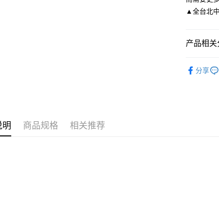
離島宅配
▲全台北中南皆
二、付款
每笔NT$2
1. 初次
之上限額
海外宅配
2. 結帳金
产品相关分
3. 目前
限時活動
三、聲明
分享
「AFTE
配件飾品
)所提供，
(包含但不
予 AFT
集、處理、
明』（
http
说明
商品规格
相关推荐
若款項超過
未成年的
AFTEE。
若您對於
聯繫恩沛
同必要之購
人資料，