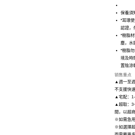
台湾中
联邦商
汇丰（
悠遊付
元大商
保養須
联邦商
玉山商
元大商
*耳環
Google Pa
台新国
玉山商
認證，
台湾乐
台新国
AFTEE先
*樹脂
台湾乐
相关说明
塵，水
一、關於 A
ATM付款
*樹脂
1. 於付
窗。
境及時
2. 進行
置陰涼
3. 訂單
运送方式
4. 下訂
销售重点
AFTEE 
付款後全
▲週一至週
5. 收到
每笔NT$8
不支援快
APP於四
▲宅配：1
付款後7-1
請留意繳費期
▲超取：3
享有最長 
每笔NT$8
間，以超
繳費期限，
宅配
※如需急
算出。使用
※如選擇
定能夠在期
每笔NT$8
收到商品與
而需要更