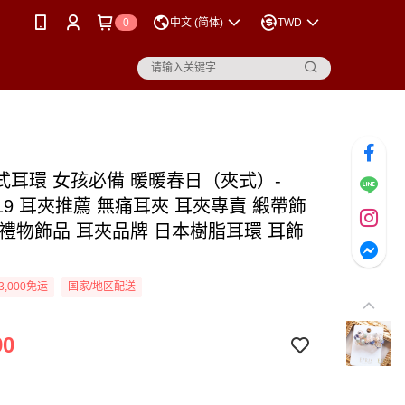
0
中文 (简体)
TWD
式耳環 女孩必備 暖暖春日（夾式）-
0219 耳夾推薦 無痛耳夾 耳夾專賣 緞帶飾
環禮物飾品 耳夾品牌 日本樹脂耳環 耳飾
3,000免运
国家/地区配送
90