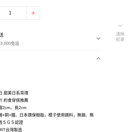
清除
送
纪录
3,000免运
次付款
期付款
利率，每期
NT$230
21家银行
日 甜美日系耳環
利率，每期
NT$115
21家银行
库商业银行
第一商业银行
計 約會穿搭推薦
业银行
彰化商业银行
2cm、長2cm
库商业银行
第一商业银行
业储蓄银行
台北富邦商业银行
业银行
彰化商业银行
錫+銅+鐵、日本環保樹脂，模子使用錫料，無鎘、無
华商业银行
兆丰国际商业银行
业储蓄银行
台北富邦商业银行
過ＳＧＳ認證
小企业银行
台中商业银行
华商业银行
兆丰国际商业银行
MIT台灣製造
台湾）商业银行
华泰商业银行