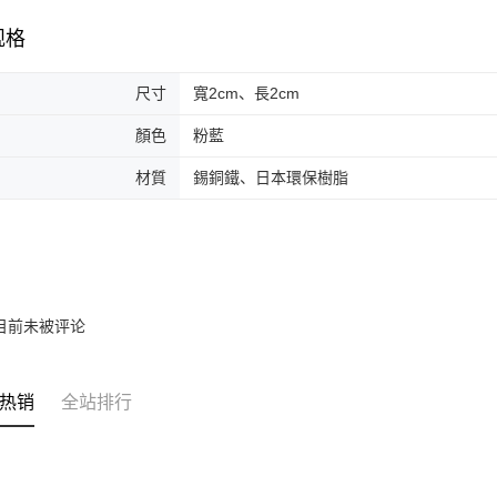
规格
尺寸
寬2cm、長2cm
顏色
粉藍
材質
錫銅鐵、日本環保樹脂
目前未被评论
热销
全站排行