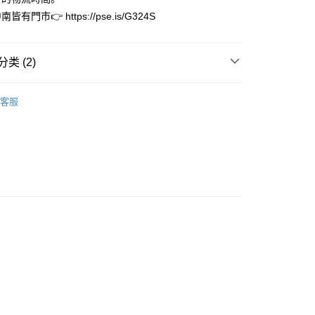
有門市👉 https://pse.is/G324S
限制
20
使用 AFTEE 時，將依認證結果及本公司審查結果，核予每個人不同
度
查看运费
額須大於NT$30
类 (2)
僅支援台灣會員
特惠專區
現貨專區快速到貨
條款
客服
E先享後付」(下稱本服務)乃由恩沛科技股份有限公司(下稱 AFTEE
耳夾︱Earclip
並由 AFTEE 向您收取款項。因使用本服務所須提供之個人資料
限於訂購人姓名、電話，收件人姓名、電話、收件地址)，將交付
EE 於本服務必要服務範圍內運用。關於 AFTEE 對於個人資料之蒐
利用，詳參 AFTEE 官網之『個人資料蒐集、處理及利用告知聲
s://aftee.tw/privacypolicy/
）。
繳費期限，將根據當次的金額加收年利率 16% 的逾期滯納金。
使用者，請事先徵得法定代理人或監護人之同意方可使用
個人資料之處理、利用有任何疑問，或欲行使相關法律權利，請
科技股份有限公司。若您不同意我們將上開所示之個人資料，連
買訂單資訊提供予 AFTEE ，或讓 AFTEE 蒐集處理利用您的個
請勿選用本服務。