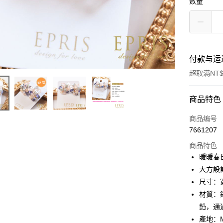
数量
付款与运
超取满NT$
付款方式
商品特色
信用卡一
商品编号
7661207
信用卡分
商品特色
3期 0
暖暖春
6期 0
合作金
大方設
华南商
尺寸：寬
合作金
LINE Pay
上海商
华南商
材質：
国泰世
Apple Pay
上海商
鉛，通
台湾中
国泰世
產地：
汇丰（
街口支付