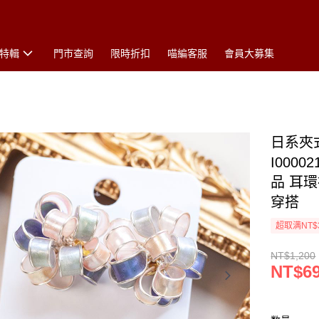
特輯
門市查詢
限時折扣
喵編客服
會員大募集
日系夾
I000
品 耳
穿搭
超取满NT$
NT$1,200
NT$6