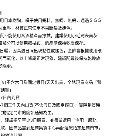
小企业银行
台中商业银行
业银行
远东国际商业银行
台湾）商业银行
华泰商业银行
业银行
永丰商业银行
知
业银行
远东国际商业银行
业银行
星展（台湾）商业银行
业银行
永丰商业银行
使用日本樹脂，模子使用錫料，無鎘、無鉛，通過ＳＧＳ
y
际商业银行
中国信托商业银行
业银行
星展（台湾）商业银行
勿重壓，材質正常使用不易斷裂及褪色。
天信用卡公司
际商业银行
中国信托商业银行
享后付
材質不能使用含酒精產品擦拭，建議使用小毛刷表面灰
天信用卡公司
鑽部分可以使用擦拭布，飾品請保持乾燥保存。
FTEE先享後付
勿日曬，因高溫日照出現黏性或褪色，金飾會根據使用環
款方式選擇AFTEE先享後付，將跳出AFTEE先享後付手機驗證視
間而氧化，以上皆屬正常現象，建議配戴後保持乾燥放
簡訊驗證之後，即可完成結帳手續。
乾燥處。
確認後不需事先繳費，商品會配送至您的指定地址。
完成後，您的手機會收到一封繳費通知簡訊，APP會員則會收到
APP推播通知。
家取貨
五(不含六日及國定假日)天天出貨，全館現貨商品「暫
商品當下無需繳費，確認無誤後，請再利用繳費通知簡訊或AFTEE
0，满NT$3,000(含以上)免运费
速到貨」
大便利商店‧ATM/網銀等方式進行付款。
-7日內到貨
1取貨
限為 14 天。唯有下載 AFTEE App 成為 AFTEE 會員者方能
~7個工作天內出貨(不含假日及國定假日)，實際到貨時
45 天內付款之服務。
0，满NT$3,000(含以上)免运费
商到指定門市的簡訊通知為主。
為商家向您請款的時間，再加上使用AFTEE可延長的天數所計
用，建議提早至少3日購買，並盡量選用「宅配」服務。
AFTEE下訂可以延長您收到商品前的繳費天數，但無法保證一
超取，因商品需到超商集貨中心再配達您指定超商門市，
限內收到商品(例如:預購商品或預計到貨時間較長者)。因此無論
0，满NT$3,000(含以上)免运费
否，仍需要請您在AFTEE規定的時間內完成繳費。
多的物流時間。