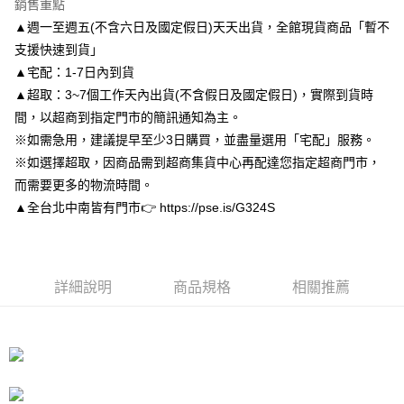
銷售重點
１．於結帳方式選擇「AFTEE先享後付」後，將跳轉至「AFTEE先享後付」
付款後7-11取貨
結帳頁面，進行簡訊認證並確認金額後，即可完成結帳。
▲週一至週五(不含六日及國定假日)天天出貨，全館現貨商品「暫不
２．訂單成立數日內，您將收到繳費通知簡訊。
每筆NT$80，滿NT$3,000(含以上)免運費
支援快速到貨」
３．收到繳費通知簡訊後14天內，點擊此簡訊中的連結，可透過四大超商／
▲宅配：1-7日內到貨
ATM／網路銀行／等多元方式進行付款，方視為交易完成。
宅配
※ 請注意：結帳手續完成當下不需立刻繳費，但若您需要取消訂單，請聯絡
▲超取：3~7個工作天內出貨(不含假日及國定假日)，實際到貨時
每筆NT$80，滿NT$3,000(含以上)免運費
購買商品的店家。未經商家同意取消之訂單仍視為有效，需透過AFTEE先享
間，以超商到指定門市的簡訊通知為主。
後付繳納相關費用。
離島宅配
※如需急用，建議提早至少3日購買，並盡量選用「宅配」服務。
※ 交易是否成功請以「AFTEE先享後付 」之結帳頁面顯示為準，若有關於
是否繳費成功／繳費後需取消欲退款等相關疑問，請聯繫「AFTEE先享後付
※如選擇超取，因商品需到超商集貨中心再配達您指定超商門市，
每筆NT$220
客戶支援中心」
https://netprotections.freshdesk.com/support/home
而需要更多的物流時間。
海外宅配
查看運費
【注意事項】
▲全台北中南皆有門市👉 https://pse.is/G324S
１．透過由恩沛科技股份有限公司提供之「AFTEE先享後付」服務完成之交
易，需依本服務之必要範圍內提供個人資料，並將交易相關給付款項請求債
權轉讓予恩沛科技股份有限公司。
２．關於個人資料處理事宜，請瀏覽以下網址：
https://aftee.tw/terms/#terms3
詳細說明
商品規格
相關推薦
３．未成年的使用者請事先徵得法定代理人或監護人之同意方可使用
「AFTEE先享後付」，若未經同意申辦者引起之損失，本公司不負相關責
任。
４．使用「AFTEE先享後付」時，將依據個別帳號之用戶狀況，依本公司即
時審查核予不同之上限額度；若仍有額度不足之情形，本公司將視審查結果
請求用戶進行身份認證。
５．嚴禁一人註冊多個帳號或使用他人資訊註冊。若發現惡意使用之情形，