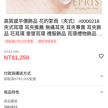
高質感平價飾品 花的絮雨（夾式）-I0000218
夾式耳環 耳夾推薦 無痛耳夾 耳夾專賣 耳夾飾
品 花耳環 垂墜耳環 禮服飾品 耳環禮物飾品 耳
夾品牌 日本樹脂耳環 耳飾穿搭
超取滿NT$3,000免運
國家/地區配送
NT$2,090
NT$1,250
付款與運送方式
超取滿NT$3,000免運
付款方式
商品特色
信用卡一次付款
商品編號
信用卡分期付款
7662823