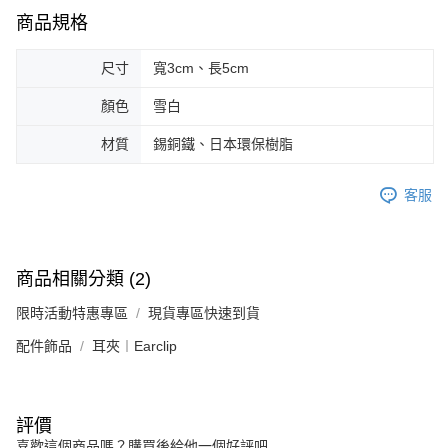
商品規格
尺寸
寬3cm、長5cm
顏色
雪白
材質
錫銅鐵、日本環保樹脂
客服
商品相關分類 (2)
限時活動特惠專區
現貨專區快速到貨
配件飾品
耳夾︱Earclip
評價
喜歡這個商品嗎？購買後給他一個好評吧