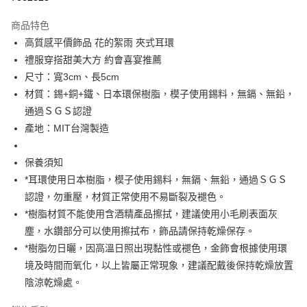
3 期 0 利率 每期
NT$416
21家銀行
商品特色
6 期 0 利率 每期
NT$208
21家銀行
合作金庫商業銀行
第一商業銀行
高質感平價飾品 花的絮雨 夾式耳環
華南商業銀行
彰化商業銀行
合作金庫商業銀行
第一商業銀行
LINE Pay
禮服穿搭甜美大方 約會喜宴推薦
上海商業儲蓄銀行
台北富邦商業銀行
華南商業銀行
彰化商業銀行
國泰世華商業銀行
兆豐國際商業銀行
尺寸：寬3cm、長5cm
Apple Pay
上海商業儲蓄銀行
台北富邦商業銀行
臺灣中小企業銀行
台中商業銀行
材質：錫+銅+鐵、日本環保樹脂，模子使用錫料，無鎘、無鉛，
國泰世華商業銀行
兆豐國際商業銀行
匯豐（台灣）商業銀行
華泰商業銀行
街口支付
臺灣中小企業銀行
台中商業銀行
通過ＳＧＳ認證
聯邦商業銀行
遠東國際商業銀行
匯豐（台灣）商業銀行
華泰商業銀行
產地：MIT台灣製造
悠遊付
元大商業銀行
永豐商業銀行
聯邦商業銀行
遠東國際商業銀行
玉山商業銀行
星展（台灣）商業銀行
元大商業銀行
永豐商業銀行
Google Pay
保養須知
台新國際商業銀行
中國信託商業銀行
玉山商業銀行
星展（台灣）商業銀行
台灣樂天信用卡公司
*耳環使用日本樹脂，模子使用錫料，無鎘、無鉛，通過ＳＧＳ
台新國際商業銀行
中國信託商業銀行
AFTEE先享後付
認證，勿重壓，材質正常使用不易斷裂及褪色。
台灣樂天信用卡公司
相關說明
*樹脂材質不能使用含酒精產品擦拭，建議使用小毛刷表面灰
【關於「AFTEE先享後付」】
ATM付款
AFTEE先享後付是「在收到商品之後才付款」的支付方式。 讓您購物簡單
塵，水鑽部分可以使用擦拭布，飾品請保持乾燥保存。
便利好安心！
*樹脂勿日曬，因高溫日照出現黏性或褪色，金飾會根據使用環
１．簡單：不需註冊會員、不需綁卡、不需儲值。
運送方式
２．便利：只要手機號碼，簡訊認證，即可結帳。
境及時間而氧化，以上皆屬正常現象，建議配戴後保持乾燥放置
３．安心：先確認商品／服務後，再付款。
付款後全家取貨
陰涼乾燥處。
每筆NT$80，滿NT$3,000(含以上)免運費
【「AFTEE先享後付」結帳流程】