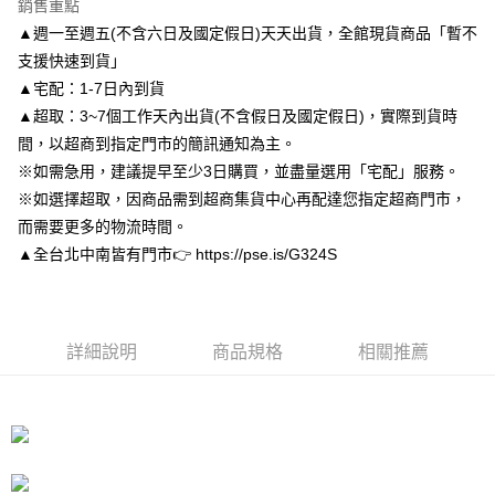
銷售重點
１．於結帳方式選擇「AFTEE先享後付」後，將跳轉至「AFTEE先享後付」
付款後7-11取貨
結帳頁面，進行簡訊認證並確認金額後，即可完成結帳。
▲週一至週五(不含六日及國定假日)天天出貨，全館現貨商品「暫不
２．訂單成立數日內，您將收到繳費通知簡訊。
每筆NT$80，滿NT$3,000(含以上)免運費
支援快速到貨」
３．收到繳費通知簡訊後14天內，點擊此簡訊中的連結，可透過四大超商／
▲宅配：1-7日內到貨
ATM／網路銀行／等多元方式進行付款，方視為交易完成。
宅配
※ 請注意：結帳手續完成當下不需立刻繳費，但若您需要取消訂單，請聯絡
▲超取：3~7個工作天內出貨(不含假日及國定假日)，實際到貨時
每筆NT$80，滿NT$3,000(含以上)免運費
購買商品的店家。未經商家同意取消之訂單仍視為有效，需透過AFTEE先享
間，以超商到指定門市的簡訊通知為主。
後付繳納相關費用。
離島宅配
※如需急用，建議提早至少3日購買，並盡量選用「宅配」服務。
※ 交易是否成功請以「AFTEE先享後付 」之結帳頁面顯示為準，若有關於
是否繳費成功／繳費後需取消欲退款等相關疑問，請聯繫「AFTEE先享後付
※如選擇超取，因商品需到超商集貨中心再配達您指定超商門市，
每筆NT$220
客戶支援中心」
https://netprotections.freshdesk.com/support/home
而需要更多的物流時間。
海外宅配
查看運費
【注意事項】
▲全台北中南皆有門市👉 https://pse.is/G324S
１．透過由恩沛科技股份有限公司提供之「AFTEE先享後付」服務完成之交
易，需依本服務之必要範圍內提供個人資料，並將交易相關給付款項請求債
權轉讓予恩沛科技股份有限公司。
２．關於個人資料處理事宜，請瀏覽以下網址：
https://aftee.tw/terms/#terms3
詳細說明
商品規格
相關推薦
３．未成年的使用者請事先徵得法定代理人或監護人之同意方可使用
「AFTEE先享後付」，若未經同意申辦者引起之損失，本公司不負相關責
任。
４．使用「AFTEE先享後付」時，將依據個別帳號之用戶狀況，依本公司即
時審查核予不同之上限額度；若仍有額度不足之情形，本公司將視審查結果
請求用戶進行身份認證。
５．嚴禁一人註冊多個帳號或使用他人資訊註冊。若發現惡意使用之情形，