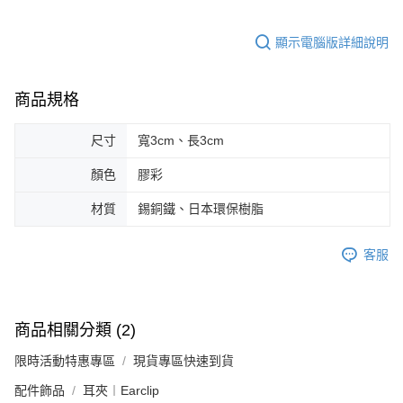
顯示電腦版詳細說明
商品規格
尺寸
寬3cm、長3cm
顏色
膠彩
材質
錫銅鐵、日本環保樹脂
客服
商品相關分類 (2)
限時活動特惠專區
現貨專區快速到貨
配件飾品
耳夾︱Earclip