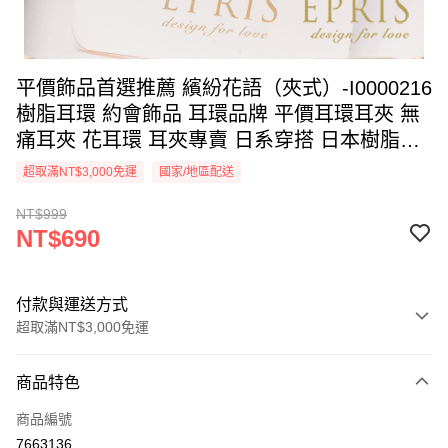
平價飾品首選推薦 繽紛花語（夾式）-I0000216
樹脂耳環 約會飾品 耳環品牌 平價耳環耳夾 無
痛耳夾 花耳環 耳夾專賣 日系穿搭 日本樹脂耳
環 耳飾穿搭
超取滿NT$3,000免運
國家/地區配送
NT$999
NT$690
付款與運送方式
超取滿NT$3,000免運
付款方式
商品特色
信用卡一次付款
商品編號
信用卡分期付款
7663136