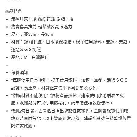
3 期 0 利率 每期
NT$230
21家銀行
商品特色
6 期 0 利率 每期
NT$115
21家銀行
合作金庫商業銀行
第一商業銀行
無痛耳夾耳環 繽紛花語 樹脂耳環
華南商業銀行
彰化商業銀行
合作金庫商業銀行
第一商業銀行
LINE Pay
約會喜宴推薦 輕鬆散發亮眼魅力
上海商業儲蓄銀行
台北富邦商業銀行
華南商業銀行
彰化商業銀行
國泰世華商業銀行
兆豐國際商業銀行
尺寸：寬3cm、長3cm
Apple Pay
上海商業儲蓄銀行
台北富邦商業銀行
臺灣中小企業銀行
台中商業銀行
材質：錫+銅+鐵、日本環保樹脂，模子使用錫料，無鎘、無鉛，
國泰世華商業銀行
兆豐國際商業銀行
匯豐（台灣）商業銀行
華泰商業銀行
街口支付
臺灣中小企業銀行
台中商業銀行
通過ＳＧＳ認證
聯邦商業銀行
遠東國際商業銀行
匯豐（台灣）商業銀行
華泰商業銀行
產地：MIT台灣製造
悠遊付
元大商業銀行
永豐商業銀行
聯邦商業銀行
遠東國際商業銀行
玉山商業銀行
星展（台灣）商業銀行
元大商業銀行
永豐商業銀行
Google Pay
保養須知
台新國際商業銀行
中國信託商業銀行
玉山商業銀行
星展（台灣）商業銀行
台灣樂天信用卡公司
*耳環使用日本樹脂，模子使用錫料，無鎘、無鉛，通過ＳＧＳ
台新國際商業銀行
中國信託商業銀行
AFTEE先享後付
認證，勿重壓，材質正常使用不易斷裂及褪色。
台灣樂天信用卡公司
相關說明
*樹脂材質不能使用含酒精產品擦拭，建議使用小毛刷表面灰
【關於「AFTEE先享後付」】
ATM付款
AFTEE先享後付是「在收到商品之後才付款」的支付方式。 讓您購物簡單
塵，水鑽部分可以使用擦拭布，飾品請保持乾燥保存。
便利好安心！
*樹脂勿日曬，因高溫日照出現黏性或褪色，金飾會根據使用環
１．簡單：不需註冊會員、不需綁卡、不需儲值。
運送方式
２．便利：只要手機號碼，簡訊認證，即可結帳。
境及時間而氧化，以上皆屬正常現象，建議配戴後保持乾燥放置
３．安心：先確認商品／服務後，再付款。
付款後全家取貨
陰涼乾燥處。
每筆NT$80，滿NT$3,000(含以上)免運費
【「AFTEE先享後付」結帳流程】