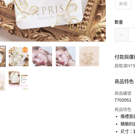
針式
數量
付款與運
超取滿NT$
付款方式
商品特色
信用卡一
商品編號
7702051
信用卡分
商品特色
3 期 
婚禮首
6 期 
合作金
精緻的
華南商
尺寸：寬
合作金
LINE Pay