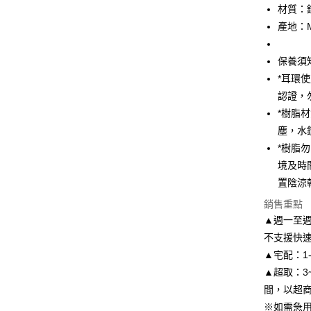
上海商
華南商
材質：
國泰世
Apple Pay
上海商
產地：
臺灣中
國泰世
匯豐（
街口支付
臺灣中
聯邦商
保養須
匯豐（
悠遊付
元大商
*耳環
聯邦商
玉山商
元大商
認證，
Google Pa
台新國
玉山商
*樹脂
台灣樂
台新國
AFTEE先
塵，水
台灣樂
相關說明
*樹脂
【關於「A
ATM付款
境及時
AFTEE
便利好安
置陰涼
１．簡單
銷售重點
２．便利
運送方式
３．安心
▲週一至週
付款後全
不支援快
【「AFT
每筆NT$8
▲宅配：1
１．於結帳
付」結帳
▲超取：3
付款後7-1
２．訂單
間，以超
３．收到繳
每筆NT$8
／ATM／
※如需急