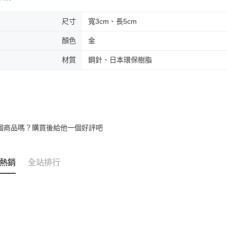
尺寸
寬3cm、長5cm
顏色
金
材質
鋼針、日本環保樹脂
個商品嗎？購買後給他一個好評吧
熱銷
全站排行