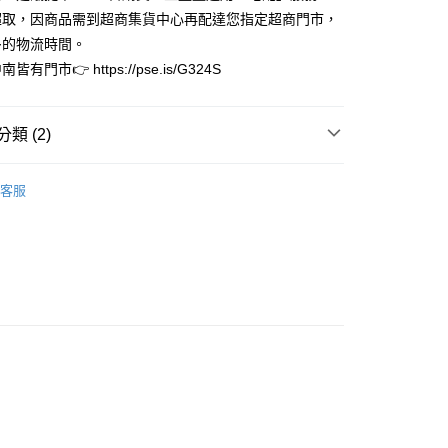
：結帳手續完成當下不需立刻繳費，但若您需要取消訂單，請聯
超取，因商品需到超商集貨中心再配達您指定超商門市，
的店家。未經商家同意取消之訂單仍視為有效，需透過AFTEE
多的物流時間。
繳納相關費用。
0，滿NT$3,000(含以上)免運費
否成功請以「AFTEE先享後付 」之結帳頁面顯示為準，若有關於
有門市👉 https://pse.is/G324S
功／繳費後需取消欲退款等相關疑問，請聯繫「AFTEE先享後
援中心」
https://netprotections.freshdesk.com/support/home
20
類 (2)
項】
查看運費
恩沛科技股份有限公司提供之「AFTEE先享後付」服務完成之
依本服務之必要範圍內提供個人資料，並將交易相關給付款項請
特惠專區
現貨專區快速到貨
讓予恩沛科技股份有限公司。
客服
耳環︱Earrings
個人資料處理事宜，請瀏覽以下網址：
ee.tw/terms/#terms3
年的使用者請事先徵得法定代理人或監護人之同意方可使用
E先享後付」，若未經同意申辦者引起之損失，本公司不負相關責
AFTEE先享後付」時，將依據個別帳號之用戶狀況，依本公司
核予不同之上限額度；若仍有額度不足之情形，本公司將視審查
用戶進行身份認證。
一人註冊多個帳號或使用他人資訊註冊。若發現惡意使用之情
科技股份有限公司將有權停止該用戶之使用額度並採取法律行