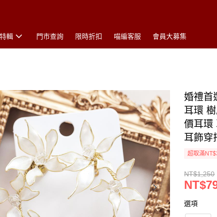
特輯
門市查詢
限時折扣
喵編客服
會員大募集
婚禮首選
耳環 
價耳環
耳飾穿
超取滿NT$
NT$1,250
NT$7
選項