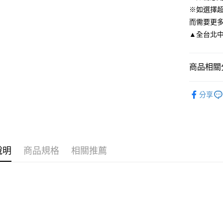
※ 請注意
宅配
※如選擇
絡購買商品
而需要更
先享後付
每筆NT$8
※ 交易是
▲全台北中南皆
是否繳費成
離島宅配
付客戶支
每筆NT$2
商品相關分
【注意事
海外宅配
１．透過由
交易，需
限時活動
求債權轉
分享
配件飾品
２．關於
https://aft
３．未成
「AFTE
任。
４．使用「
說明
商品規格
相關推薦
即時審查
結果請求
５．嚴禁
形，恩沛
動。