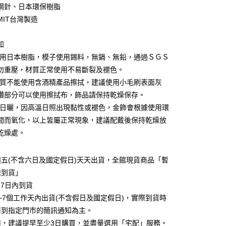
業儲蓄銀行
台北富邦商業銀行
業銀行
彰化商業銀行
鋼針、日本環保樹脂
華商業銀行
兆豐國際商業銀行
業儲蓄銀行
台北富邦商業銀行
MIT台灣製造
小企業銀行
台中商業銀行
華商業銀行
兆豐國際商業銀行
台灣）商業銀行
華泰商業銀行
小企業銀行
台中商業銀行
業銀行
遠東國際商業銀行
知
台灣）商業銀行
華泰商業銀行
業銀行
永豐商業銀行
使用日本樹脂，模子使用錫料，無鎘、無鉛，通過ＳＧＳ
業銀行
遠東國際商業銀行
業銀行
星展（台灣）商業銀行
業銀行
永豐商業銀行
勿重壓，材質正常使用不易斷裂及褪色。
y
際商業銀行
中國信託商業銀行
業銀行
星展（台灣）商業銀行
材質不能使用含酒精產品擦拭，建議使用小毛刷表面灰
天信用卡公司
際商業銀行
中國信託商業銀行
享後付
鑽部分可以使用擦拭布，飾品請保持乾燥保存。
天信用卡公司
勿日曬，因高溫日照出現黏性或褪色，金飾會根據使用環
FTEE先享後付」】
間而氧化，以上皆屬正常現象，建議配戴後保持乾燥放
先享後付是「在收到商品之後才付款」的支付方式。 讓您購物簡單
心！
乾燥處。
：不需註冊會員、不需綁卡、不需儲值。
：只要手機號碼，簡訊認證，即可結帳。
：先確認商品／服務後，再付款。
五(不含六日及國定假日)天天出貨，全館現貨商品「暫
家取貨
速到貨」
EE先享後付」結帳流程】
0，滿NT$3,000(含以上)免運費
-7日內到貨
方式選擇「AFTEE先享後付」後，將跳轉至「AFTEE先享後
頁面，進行簡訊認證並確認金額後，即可完成結帳。
~7個工作天內出貨(不含假日及國定假日)，實際到貨時
1取貨
成立數日內，您將收到繳費通知簡訊。
商到指定門市的簡訊通知為主。
費通知簡訊後14天內，點擊此簡訊中的連結，可透過四大超商
0，滿NT$3,000(含以上)免運費
網路銀行／等多元方式進行付款，方視為交易完成。
用，建議提早至少3日購買，並盡量選用「宅配」服務。