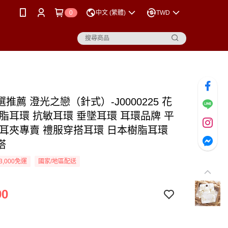
0
中文 (繁體)
TWD
推薦 澄光之戀（針式）-J0000225 花
樹脂耳環 抗敏耳環 垂墜耳環 耳環品牌 平
 耳夾專賣 禮服穿搭耳環 日本樹脂耳環
搭
3,000免運
國家/地區配送
90