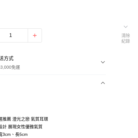
清除
紀錄
送方式
3,000免運
次付款
期付款
0 利率 每期
NT$263
21家銀行
選推薦 澄光之戀 氣質耳環
0 利率 每期
NT$131
21家銀行
庫商業銀行
第一商業銀行
設計 展現女性優雅氣質
業銀行
彰化商業銀行
3cm、長5cm
庫商業銀行
第一商業銀行