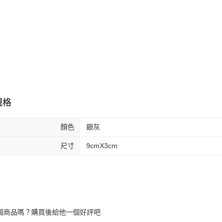
規格
顏色
銀灰
尺寸
9cmX3cm
個商品嗎？購買後給他一個好評吧