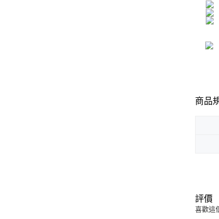
商品
評價
喜歡這