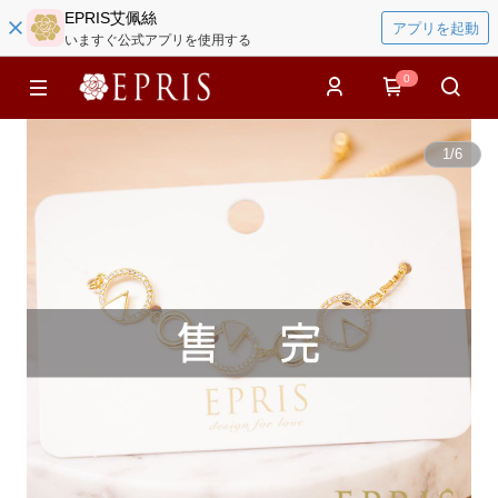
EPRIS艾佩絲
アプリを起動
いますぐ公式アプリを使用する
0
1
/
6