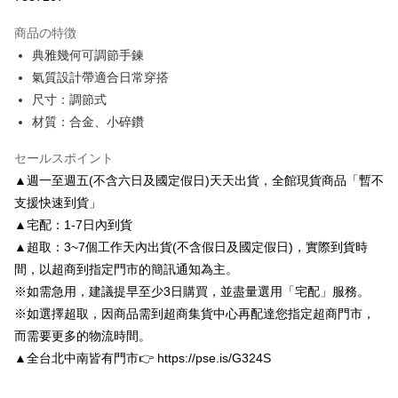
3回払い、金利0、毎回
NT$150
21行の銀行
商品の特徴
6回払い、金利0、毎回
NT$75
21行の銀行
合作金庫商業銀行
第一商業銀行
典雅幾何可調節手鍊
華南商業銀行
彰化商業銀行
合作金庫商業銀行
第一商業銀行
LINE Pay
氣質設計帶適合日常穿搭
上海商業儲蓄銀行
台北富邦商業銀行
華南商業銀行
彰化商業銀行
国泰世華商業銀行
兆豐國際商業銀行
尺寸：調節式
Apple Pay
上海商業儲蓄銀行
台北富邦商業銀行
台湾中小企業銀行
台中商業銀行
材質：合金、小碎鑽
国泰世華商業銀行
兆豐國際商業銀行
HSBC(台湾)商業銀行
華泰商業銀行
JKOPAY
台湾中小企業銀行
台中商業銀行
聯邦商業銀行
遠東国際商業銀行
セールスポイント
HSBC(台湾)商業銀行
華泰商業銀行
Easy Wallet
元大商業銀行
永豐商業銀行
聯邦商業銀行
遠東国際商業銀行
▲週一至週五(不含六日及國定假日)天天出貨，全館現貨商品「暫不
玉山商業銀行
星展(台湾)商業銀行
元大商業銀行
永豐商業銀行
Google Pay
支援快速到貨」
台新國際商業銀行
中国信託商業銀行
玉山商業銀行
星展(台湾)商業銀行
▲宅配：1-7日內到貨
台湾楽天クレジットカード会社
台新國際商業銀行
中国信託商業銀行
AFTEE代金後払い
▲超取：3~7個工作天內出貨(不含假日及國定假日)，實際到貨時
台湾楽天クレジットカード会社
説明
間，以超商到指定門市的簡訊通知為主。
一、 AFTEE代金後払いについて
ATM払い
※如需急用，建議提早至少3日購買，並盡量選用「宅配」服務。
1.お支払い方法でAFTEE代金後払いを選択すると、携帯電話認証ウィンド
ウが表示されます。
※如選擇超取，因商品需到超商集貨中心再配達您指定超商門市，
2.SMSで認証してお支払い手続を進めてください。
配送方法
而需要更多的物流時間。
3.注文するときのお支払いは不要です。商品はご指定の住所に配送されま
▲全台北中南皆有門市👉 https://pse.is/G324S
す。
付款後全家取貨
4.ご注文が完了すると、携帯に支払い通知のSMSが届きます。アプリ会員
配送毎にNT$80、NT$3,000以上で送料無料
の場合は、AFTEE アプリプッシュ通知が届きます。