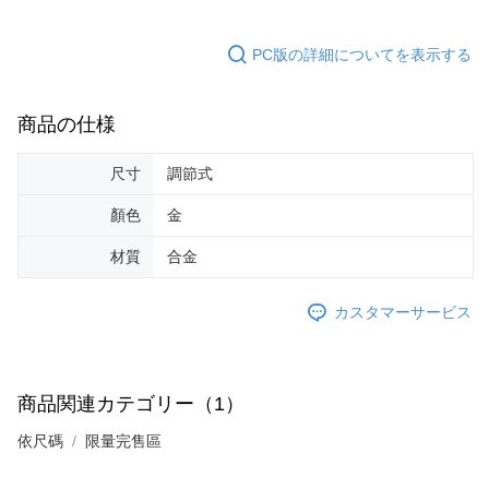
す。AFTEEの個人情報の収集、処理、利用について、詳細はAFTEE公式ホ
ームページの『個人情報の収集、処理及び利用に関する声明』をご参照く
ださい（
https://aftee.tw/privacypolicy/
）。
PC版の詳細についてを表示する
AFTEEの初回ご利用の際に、審査を通過すれば、最高額がNT$10,000にな
ります。支払い期限を過ぎた場合、その金額に基づいて年利20%の遅延滞
商品の仕様
納金が加算されます。未成年の利用者は、事前に法定代理人または後見人
の同意を得ればAFTEEをご利用いただけます。
尺寸
調節式
個人情報の処理、利用について疑問がある、または関連する法律の権利を
行使したい場合は、ネットプロテクションズ
cs_tw@netprotections.co.jp
顏色
金
にご連絡ください。上記に示した個人情報を、必要な購入注文書とあわせ
てAFTEEにご提供いただく、またはAFTEEにあなたの個人情報の収集、処
材質
合金
理、利用を許可することににご同意いただけない場合は、当サービスを選
択しないでください。
カスタマーサービス
商品関連カテゴリー（1）
依尺碼
限量完售區