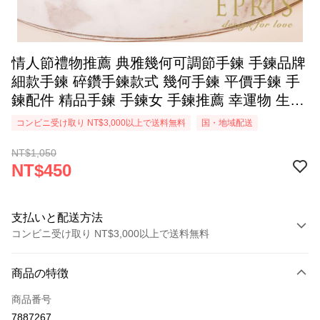
情人節禮物推薦 典雅幾何可調節手鍊 手鍊品牌
細款手鍊 碎鑽手鍊款式 幾何手鍊 平價手鍊 手
鍊配件 精品手鍊 手鍊女 手鍊推薦 幸運物 生日
禮物 飾品生日禮 禮服穿搭 - O0000009C
コンビニ受け取り NT$3,000以上で送料無料
国・地域配送
NT$1,050
NT$450
支払いと配送方法
コンビニ受け取り NT$3,000以上で送料無料
お支払い方法
商品の特徴
クレジットカード1回払い
商品番号
クレジットカード分割払い
7887267