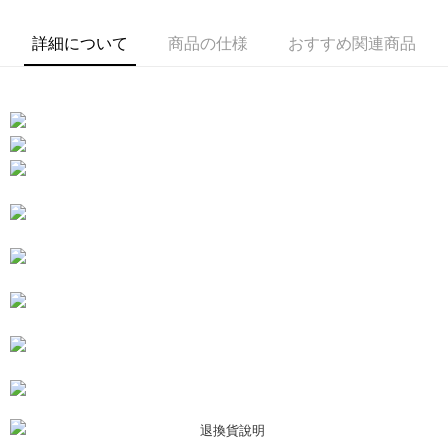
5.商品受け取り時のお支払いは不要です。商品を確かめてから、SMSまた
付款後7-11取貨
はアプリの通知に従って、4大コンビニ、またはATM/オンラインバンキン
詳細について
商品の仕様
おすすめ関連商品
グでお支払いください。
配送毎にNT$80、NT$3,000以上で送料無料
代金納付期限は最短で 14 日以内ですので、ご注意ください。AFTEE アプ
宅配
リをダウンロードして AFTEE 会員になるとお支払い期限を最長 45 日以内
配送毎にNT$80、NT$3,000以上で送料無料
まで延長できます。
離島宅配
お支払期限は、ショップが請求した期日と、AFTEEで延長できる日数をも
とに計算されます。AFTEEで注文すると、商品を受け取るまで支払い期限
配送毎にNT$220
を延長できますが、商品を期限内に受け取れない場合があります（例：予
約商品や商品到着日が比較的遅い商品）。そのため、商品到着の有無に関
海外宅配
送料を確認
わらず、AFTEEで指定された期限内にお支払いください。
二、支払い限度額
1.初回 AFTEEを ご利用の際に、認証結果及び当社の審査の結果に基づ
き、限度額が設定されます。
2.決済金額は最低NT$20です。
3.現在、台湾の会員のみご利用いただけます。
三、利用規約「AFTEE代金後払い」（以下当サービスという）はネットプ
ロテクションズ（以下 AFTEE という）が提供し、AFTEEが代金を徴収し
ます。当サービスご利用の際に提供しなければならない個人情報（注文者
の氏名、電話番号、受取人の氏名、電話番号、受取人住所を含むがこれに
限らない）は、AFTEEに渡され当サービスで必要な範囲内で利用されま