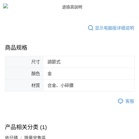
未成年的使用者，請事先徵得法定代理人或監護人之同意方可使用
AFTEE。
若您對於個人資料之處理、利用有任何疑問，或欲行使相關法律權利，請聯
繫恩沛科技股份有限公司。若您不同意我們將上開所示之個人資料，連同必
显示电脑版详细说明
要之購買訂單資訊提供予 AFTEE ，或讓 AFTEE 蒐集處理利用您的個人資
料，請勿選用本服務。
商品规格
尺寸
調節式
顏色
金
材質
合金、小碎鑽
客服
产品相关分类 (1)
依尺碼
限量完售區