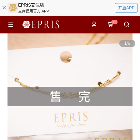
EPRIS艾佩絲
开启APP
立刻使用官方 APP
0
1
/
6