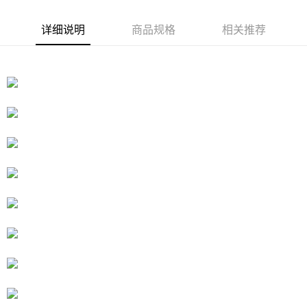
APP於四大便利商店‧ATM/網銀等方式進行付款。
付款後7-11取貨
详细说明
商品规格
相关推荐
請留意繳費期限為 14 天。唯有下載 AFTEE App 成為 AFTEE 會員者方能享
每笔NT$80，满NT$3,000(含以上)免运费
有最長 45 天內付款之服務。
宅配
繳費期限，為商家向您請款的時間，再加上使用AFTEE可延長的天數所計算
每笔NT$80，满NT$3,000(含以上)免运费
出。使用AFTEE下訂可以延長您收到商品前的繳費天數，但無法保證一定能
夠在期限內收到商品(例如:預購商品或預計到貨時間較長者)。因此無論收到
離島宅配
商品與否，仍需要請您在AFTEE規定的時間內完成繳費。
每笔NT$220
二、付款限制
1. 初次使用 AFTEE 時，將依認證結果及本公司審查結果，核予每個人不同
海外宅配
查看运费
之上限額度
2. 結帳金額須大於NT$30
3. 目前僅支援台灣會員
三、聲明條款
「AFTEE先享後付」(下稱本服務)乃由恩沛科技股份有限公司(下稱 AFTEE )
所提供，並由 AFTEE 向您收取款項。因使用本服務所須提供之個人資料(包
含但不限於訂購人姓名、電話，收件人姓名、電話、收件地址)，將交付予
AFTEE 於本服務必要服務範圍內運用。關於 AFTEE 對於個人資料之蒐集、
處理、利用，詳參 AFTEE 官網之『個人資料蒐集、處理及利用告知聲明』
（
https://aftee.tw/privacypolicy/
）。
若款項超過繳費期限，將根據當次的金額加收年利率 16% 的逾期滯納金。