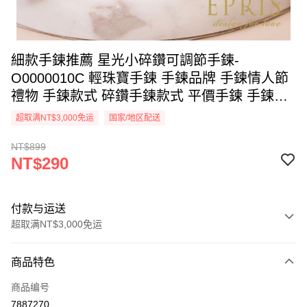
細款手鍊推薦 星光小碎鑽可調節手鍊-
O0000010C 輕珠寶手鍊 手鍊品牌 手鍊情人節
禮物 手鍊款式 碎鑽手鍊款式 平價手鍊 手鍊配
件 精品手鍊 手鍊女 手鍊推薦 幸運物 生日禮物
超取满NT$3,000免运
国家/地区配送
飾品生日禮 禮服穿搭
NT$899
NT$290
付款与运送
超取满NT$3,000免运
付款方式
商品特色
信用卡一次付款
商品编号
信用卡分期付款
7887270