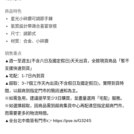
3期 0利率，每期
NT$96
21家银行
商品特色
6期 0利率，每期
NT$48
21家银行
合作金库商业银行
第一商业银行
星光小碎鑽可調節手鍊
华南商业银行
彰化商业银行
合作金库商业银行
第一商业银行
LINE Pay
氣質設計帶適合喜宴穿搭
上海商业储蓄银行
台北富邦商业银行
华南商业银行
彰化商业银行
国泰世华商业银行
兆丰国际商业银行
尺寸：調節式
Apple Pay
上海商业储蓄银行
台北富邦商业银行
台湾中小企业银行
台中商业银行
材質：合金、小碎鑽
国泰世华商业银行
兆丰国际商业银行
汇丰（台湾）商业银行
华泰商业银行
街口支付
台湾中小企业银行
台中商业银行
联邦商业银行
远东国际商业银行
销售重点
汇丰（台湾）商业银行
华泰商业银行
悠遊付
元大商业银行
永丰商业银行
▲週一至週五(不含六日及國定假日)天天出貨，全館現貨商品「暫不
联邦商业银行
远东国际商业银行
玉山商业银行
星展（台湾）商业银行
元大商业银行
永丰商业银行
支援快速到貨」
Google Pay
台新国际商业银行
中国信托商业银行
玉山商业银行
星展（台湾）商业银行
▲宅配：1-7日內到貨
台湾乐天信用卡公司
台新国际商业银行
中国信托商业银行
AFTEE先享后付
▲超取：3~7個工作天內出貨(不含假日及國定假日)，實際到貨時
台湾乐天信用卡公司
相关说明
間，以超商到指定門市的簡訊通知為主。
一、關於 AFTEE先享後付
※如需急用，建議提早至少3日購買，並盡量選用「宅配」服務。
ATM付款
1. 於付款方式選擇AFTEE先享後付，將跳出AFTEE先享後付手機驗證視
窗。
※如選擇超取，因商品需到超商集貨中心再配達您指定超商門市，
2. 進行簡訊驗證之後，即可完成結帳手續。
而需要更多的物流時間。
运送方式
3. 訂單確認後不需事先繳費，商品會配送至您的指定地址。
▲全台北中南皆有門市👉 https://pse.is/G324S
4. 下訂完成後，您的手機會收到一封繳費通知簡訊，APP會員則會收到
付款後全家取貨
AFTEE APP推播通知。
每笔NT$80，满NT$3,000(含以上)免运费
5. 收到商品當下無需繳費，確認無誤後，請再利用繳費通知簡訊或AFTEE