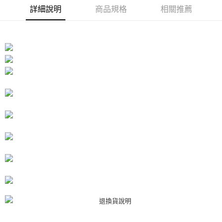
１．於結帳方式選擇「AFTEE先享後付」後，將跳轉至「AFTEE先享後付」
詳細說明
商品規格
相關推薦
付款後7-11取貨
結帳頁面，進行簡訊認證並確認金額後，即可完成結帳。
２．訂單成立數日內，您將收到繳費通知簡訊。
每筆NT$80，滿NT$3,000(含以上)免運費
３．收到繳費通知簡訊後14天內，點擊此簡訊中的連結，可透過四大超商／
ATM／網路銀行／等多元方式進行付款，方視為交易完成。
宅配
※ 請注意：結帳手續完成當下不需立刻繳費，但若您需要取消訂單，請聯絡
每筆NT$80，滿NT$3,000(含以上)免運費
購買商品的店家。未經商家同意取消之訂單仍視為有效，需透過AFTEE先享
後付繳納相關費用。
離島宅配
※ 交易是否成功請以「AFTEE先享後付 」之結帳頁面顯示為準，若有關於
是否繳費成功／繳費後需取消欲退款等相關疑問，請聯繫「AFTEE先享後付
每筆NT$220
客戶支援中心」
https://netprotections.freshdesk.com/support/home
海外宅配
查看運費
【注意事項】
１．透過由恩沛科技股份有限公司提供之「AFTEE先享後付」服務完成之交
易，需依本服務之必要範圍內提供個人資料，並將交易相關給付款項請求債
權轉讓予恩沛科技股份有限公司。
２．關於個人資料處理事宜，請瀏覽以下網址：
https://aftee.tw/terms/#terms3
３．未成年的使用者請事先徵得法定代理人或監護人之同意方可使用
「AFTEE先享後付」，若未經同意申辦者引起之損失，本公司不負相關責
任。
４．使用「AFTEE先享後付」時，將依據個別帳號之用戶狀況，依本公司即
時審查核予不同之上限額度；若仍有額度不足之情形，本公司將視審查結果
請求用戶進行身份認證。
５．嚴禁一人註冊多個帳號或使用他人資訊註冊。若發現惡意使用之情形，