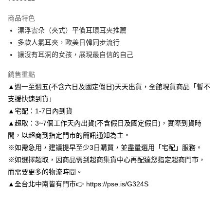
3 期 0 利率 每期
NT$130
21家銀行
商品特色
6 期 0 利率 每期
NT$65
21家銀行
合作金庫商業銀行
第一商業銀行
漂浮雲朵（夾式）平價耳環耳夾推薦
華南商業銀行
彰化商業銀行
合作金庫商業銀行
第一商業銀行
LINE Pay
多款人氣耳夾，歐美日韓同步流行
上海商業儲蓄銀行
台北富邦商業銀行
華南商業銀行
彰化商業銀行
國泰世華商業銀行
兆豐國際商業銀行
讓沒有耳洞的女孩，展現最自信的自己
Apple Pay
上海商業儲蓄銀行
台北富邦商業銀行
臺灣中小企業銀行
台中商業銀行
國泰世華商業銀行
兆豐國際商業銀行
銷售重點
匯豐（台灣）商業銀行
華泰商業銀行
街口支付
臺灣中小企業銀行
台中商業銀行
聯邦商業銀行
遠東國際商業銀行
▲週一至週五(不含六日及國定假日)天天出貨，全館現貨商品「暫不
匯豐（台灣）商業銀行
華泰商業銀行
悠遊付
元大商業銀行
永豐商業銀行
支援快速到貨」
聯邦商業銀行
遠東國際商業銀行
玉山商業銀行
星展（台灣）商業銀行
元大商業銀行
永豐商業銀行
▲宅配：1-7日內到貨
Google Pay
台新國際商業銀行
中國信託商業銀行
玉山商業銀行
星展（台灣）商業銀行
▲超取：3~7個工作天內出貨(不含假日及國定假日)，實際到貨時
台灣樂天信用卡公司
台新國際商業銀行
中國信託商業銀行
AFTEE先享後付
間，以超商到指定門市的簡訊通知為主。
台灣樂天信用卡公司
相關說明
※如需急用，建議提早至少3日購買，並盡量選用「宅配」服務。
【關於「AFTEE先享後付」】
※如選擇超取，因商品需到超商集貨中心再配達您指定超商門市，
ATM付款
AFTEE先享後付是「在收到商品之後才付款」的支付方式。 讓您購物簡單
便利好安心！
而需要更多的物流時間。
１．簡單：不需註冊會員、不需綁卡、不需儲值。
▲全台北中南皆有門市👉 https://pse.is/G324S
運送方式
２．便利：只要手機號碼，簡訊認證，即可結帳。
３．安心：先確認商品／服務後，再付款。
付款後全家取貨
每筆NT$80，滿NT$3,000(含以上)免運費
【「AFTEE先享後付」結帳流程】