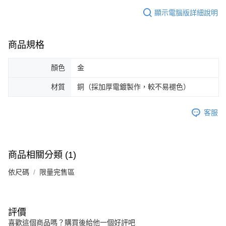
恩沛科技股份有限公司將有權停止該用戶之使用額度並採取法律行動。
顯示電腦版詳細說明
商品規格
顏色
金
材質
銅（採加厚電鍍製作，較不易褪色）
客服
商品相關分類 (1)
依尺碼
限量完售區
評價
喜歡這個商品嗎？購買後給他一個好評吧