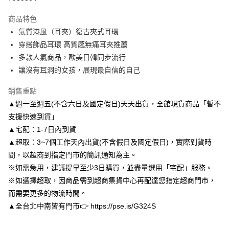
3 期 0 利率 每期
NT$116
21家銀行
商品特色
6 期 0 利率 每期
NT$58
21家銀行
合作金庫商業銀行
第一商業銀行
氣質港風（耳夾）復古夾式耳環
華南商業銀行
彰化商業銀行
合作金庫商業銀行
第一商業銀行
LINE Pay
穿搭飾品耳環 高質感無痛耳夾推薦
上海商業儲蓄銀行
台北富邦商業銀行
華南商業銀行
彰化商業銀行
國泰世華商業銀行
兆豐國際商業銀行
多款人氣商品，歐美日韓同步流行
Apple Pay
上海商業儲蓄銀行
台北富邦商業銀行
臺灣中小企業銀行
台中商業銀行
讓沒有耳洞的女孩，展現最自信的自己
國泰世華商業銀行
兆豐國際商業銀行
匯豐（台灣）商業銀行
華泰商業銀行
街口支付
臺灣中小企業銀行
台中商業銀行
聯邦商業銀行
遠東國際商業銀行
銷售重點
匯豐（台灣）商業銀行
華泰商業銀行
悠遊付
元大商業銀行
永豐商業銀行
▲週一至週五(不含六日及國定假日)天天出貨，全館現貨商品「暫不
聯邦商業銀行
遠東國際商業銀行
玉山商業銀行
星展（台灣）商業銀行
元大商業銀行
永豐商業銀行
支援快速到貨」
Google Pay
台新國際商業銀行
中國信託商業銀行
玉山商業銀行
星展（台灣）商業銀行
▲宅配：1-7日內到貨
台灣樂天信用卡公司
台新國際商業銀行
中國信託商業銀行
AFTEE先享後付
▲超取：3~7個工作天內出貨(不含假日及國定假日)，實際到貨時
台灣樂天信用卡公司
相關說明
間，以超商到指定門市的簡訊通知為主。
【關於「AFTEE先享後付」】
※如需急用，建議提早至少3日購買，並盡量選用「宅配」服務。
ATM付款
AFTEE先享後付是「在收到商品之後才付款」的支付方式。 讓您購物簡單
便利好安心！
※如選擇超取，因商品需到超商集貨中心再配達您指定超商門市，
１．簡單：不需註冊會員、不需綁卡、不需儲值。
而需要更多的物流時間。
運送方式
２．便利：只要手機號碼，簡訊認證，即可結帳。
▲全台北中南皆有門市👉 https://pse.is/G324S
３．安心：先確認商品／服務後，再付款。
付款後全家取貨
每筆NT$80，滿NT$3,000(含以上)免運費
【「AFTEE先享後付」結帳流程】