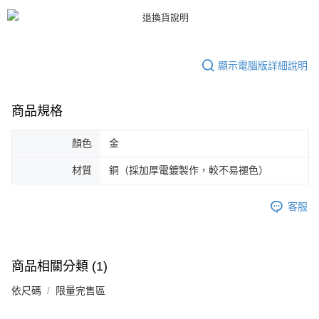
恩沛科技股份有限公司將有權停止該用戶之使用額度並採取法律行動。
顯示電腦版詳細說明
商品規格
顏色
金
材質
銅（採加厚電鍍製作，較不易褪色）
客服
商品相關分類 (1)
依尺碼
限量完售區