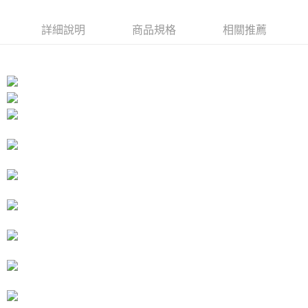
１．於結帳方式選擇「AFTEE先享後付」後，將跳轉至「AFTEE先享後付」
付款後7-11取貨
結帳頁面，進行簡訊認證並確認金額後，即可完成結帳。
詳細說明
商品規格
相關推薦
２．訂單成立數日內，您將收到繳費通知簡訊。
每筆NT$80，滿NT$3,000(含以上)免運費
３．收到繳費通知簡訊後14天內，點擊此簡訊中的連結，可透過四大超商／
ATM／網路銀行／等多元方式進行付款，方視為交易完成。
宅配
※ 請注意：結帳手續完成當下不需立刻繳費，但若您需要取消訂單，請聯絡
每筆NT$80，滿NT$3,000(含以上)免運費
購買商品的店家。未經商家同意取消之訂單仍視為有效，需透過AFTEE先享
後付繳納相關費用。
離島宅配
※ 交易是否成功請以「AFTEE先享後付 」之結帳頁面顯示為準，若有關於
是否繳費成功／繳費後需取消欲退款等相關疑問，請聯繫「AFTEE先享後付
每筆NT$220
客戶支援中心」
https://netprotections.freshdesk.com/support/home
海外宅配
查看運費
【注意事項】
１．透過由恩沛科技股份有限公司提供之「AFTEE先享後付」服務完成之交
易，需依本服務之必要範圍內提供個人資料，並將交易相關給付款項請求債
權轉讓予恩沛科技股份有限公司。
２．關於個人資料處理事宜，請瀏覽以下網址：
https://aftee.tw/terms/#terms3
３．未成年的使用者請事先徵得法定代理人或監護人之同意方可使用
「AFTEE先享後付」，若未經同意申辦者引起之損失，本公司不負相關責
任。
４．使用「AFTEE先享後付」時，將依據個別帳號之用戶狀況，依本公司即
時審查核予不同之上限額度；若仍有額度不足之情形，本公司將視審查結果
請求用戶進行身份認證。
５．嚴禁一人註冊多個帳號或使用他人資訊註冊。若發現惡意使用之情形，