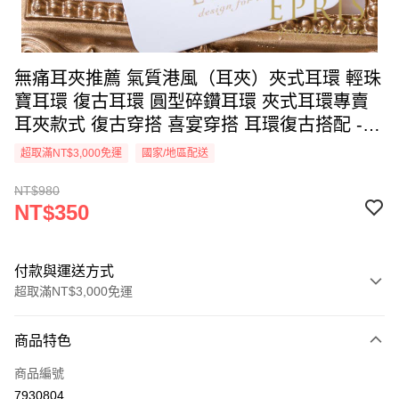
無痛耳夾推薦 氣質港風（耳夾）夾式耳環 輕珠
寶耳環 復古耳環 圓型碎鑽耳環 夾式耳環專賣
耳夾款式 復古穿搭 喜宴穿搭 耳環復古搭配 -
I0000243C
超取滿NT$3,000免運
國家/地區配送
NT$980
NT$350
付款與運送方式
超取滿NT$3,000免運
付款方式
商品特色
信用卡一次付款
商品編號
信用卡分期付款
7930804