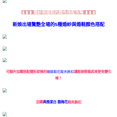
婚紗與婚鞋的顏色搭配攻略
⬇⬇⬇
⬇⬇⬇
新娘出場驚艷全場的5種婚紗與婚鞋顏色搭配
可額外加購搭配隨拆即換的
婚鞋鞋花鞋夾飾扣
讓新娘鞋看起來更有變化
唷！
加購
典雅潔白 靚梅花
鞋夾飾扣