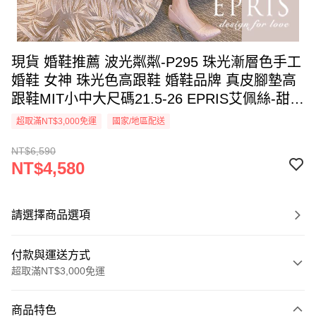
現貨 婚鞋推薦 波光粼粼-P295 珠光漸層色手工
婚鞋 女神 珠光色高跟鞋 婚鞋品牌 真皮腳墊高
跟鞋MIT小中大尺碼21.5-26 EPRIS艾佩絲-甜粉
金
超取滿NT$3,000免運
國家/地區配送
NT$6,590
NT$4,580
請選擇商品選項
付款與運送方式
超取滿NT$3,000免運
付款方式
商品特色