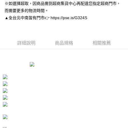
※如選擇超取，因商品需到超商集貨中心再配達您指定超商門市，
３．安心：先確認商品／服務後，再付款。
付款後全家取貨
而需要更多的物流時間。
每筆NT$80，滿NT$3,000(含以上)免運費
【「AFTEE先享後付」結帳流程】
▲全台北中南皆有門市👉 https://pse.is/G324S
１．於結帳方式選擇「AFTEE先享後付」後，將跳轉至「AFTEE先享後付」
付款後7-11取貨
結帳頁面，進行簡訊認證並確認金額後，即可完成結帳。
２．訂單成立數日內，您將收到繳費通知簡訊。
每筆NT$80，滿NT$3,000(含以上)免運費
３．收到繳費通知簡訊後14天內，點擊此簡訊中的連結，可透過四大超商／
ATM／網路銀行／等多元方式進行付款，方視為交易完成。
宅配
詳細說明
商品規格
相關推薦
※ 請注意：結帳手續完成當下不需立刻繳費，但若您需要取消訂單，請聯絡
每筆NT$80，滿NT$3,000(含以上)免運費
購買商品的店家。未經商家同意取消之訂單仍視為有效，需透過AFTEE先享
後付繳納相關費用。
離島宅配
※ 交易是否成功請以「AFTEE先享後付 」之結帳頁面顯示為準，若有關於
是否繳費成功／繳費後需取消欲退款等相關疑問，請聯繫「AFTEE先享後付
每筆NT$220
客戶支援中心」
https://netprotections.freshdesk.com/support/home
海外宅配
查看運費
【注意事項】
１．透過由恩沛科技股份有限公司提供之「AFTEE先享後付」服務完成之交
易，需依本服務之必要範圍內提供個人資料，並將交易相關給付款項請求債
權轉讓予恩沛科技股份有限公司。
２．關於個人資料處理事宜，請瀏覽以下網址：
https://aftee.tw/terms/#terms3
３．未成年的使用者請事先徵得法定代理人或監護人之同意方可使用
「AFTEE先享後付」，若未經同意申辦者引起之損失，本公司不負相關責
任。
４．使用「AFTEE先享後付」時，將依據個別帳號之用戶狀況，依本公司即