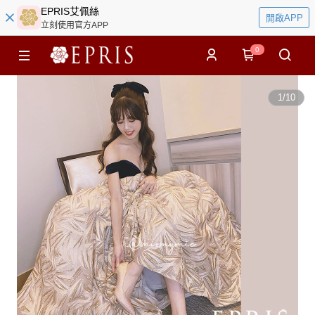
EPRIS艾佩絲
開啟APP
立刻使用官方APP
0
1
/
10