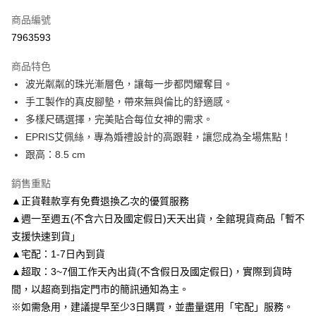
信用卡一次付款
商品編號
信用卡分期付款
7963593
3 期 0 利率 每期
NT$1,526
21家銀行
商品特色
6 期 0 利率 每期
NT$763
21家銀行
合作金庫商業銀行
第一商業銀行
波光粼粼的珠光漸層色，讓每一步都閃耀奪目。
華南商業銀行
彰化商業銀行
合作金庫商業銀行
第一商業銀行
LINE Pay
手工製作的真皮腳墊，帶來無與倫比的舒適感。
上海商業儲蓄銀行
台北富邦商業銀行
華南商業銀行
彰化商業銀行
國泰世華商業銀行
兆豐國際商業銀行
多樣尺碼選擇，完美貼合每位女神的需求。
Apple Pay
上海商業儲蓄銀行
台北富邦商業銀行
臺灣中小企業銀行
台中商業銀行
EPRIS艾佩絲，專為婚禮設計的高跟鞋，讓您成為全場焦點！
國泰世華商業銀行
兆豐國際商業銀行
匯豐（台灣）商業銀行
華泰商業銀行
街口支付
臺灣中小企業銀行
台中商業銀行
跟高：8.5 cm
聯邦商業銀行
遠東國際商業銀行
匯豐（台灣）商業銀行
華泰商業銀行
悠遊付
元大商業銀行
永豐商業銀行
銷售重點
聯邦商業銀行
遠東國際商業銀行
玉山商業銀行
星展（台灣）商業銀行
元大商業銀行
永豐商業銀行
▲正貨鞋款享有免費退換乙次的優質服務
Google Pay
台新國際商業銀行
中國信託商業銀行
玉山商業銀行
星展（台灣）商業銀行
▲週一至週五(不含六日及國定假日)天天出貨，全館現貨商品「暫不
台灣樂天信用卡公司
台新國際商業銀行
中國信託商業銀行
AFTEE先享後付
支援快速到貨」
台灣樂天信用卡公司
相關說明
▲宅配：1-7日內到貨
【關於「AFTEE先享後付」】
▲超取：3~7個工作天內出貨(不含假日及國定假日)，實際到貨時
ATM付款
AFTEE先享後付是「在收到商品之後才付款」的支付方式。 讓您購物簡單
便利好安心！
間，以超商到指定門市的簡訊通知為主。
１．簡單：不需註冊會員、不需綁卡、不需儲值。
※如需急用，建議提早至少3日購買，並盡量選用「宅配」服務。
運送方式
２．便利：只要手機號碼，簡訊認證，即可結帳。