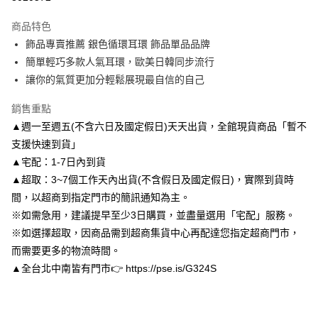
3 期 0 利率 每期
NT$116
21家銀行
商品特色
6 期 0 利率 每期
NT$58
21家銀行
合作金庫商業銀行
第一商業銀行
飾品專賣推薦 銀色循環耳環 飾品單品品牌
華南商業銀行
彰化商業銀行
合作金庫商業銀行
第一商業銀行
LINE Pay
簡單輕巧多款人氣耳環，歐美日韓同步流行
上海商業儲蓄銀行
台北富邦商業銀行
華南商業銀行
彰化商業銀行
國泰世華商業銀行
兆豐國際商業銀行
讓你的氣質更加分輕鬆展現最自信的自己
Apple Pay
上海商業儲蓄銀行
台北富邦商業銀行
臺灣中小企業銀行
台中商業銀行
國泰世華商業銀行
兆豐國際商業銀行
銷售重點
匯豐（台灣）商業銀行
華泰商業銀行
街口支付
臺灣中小企業銀行
台中商業銀行
聯邦商業銀行
遠東國際商業銀行
▲週一至週五(不含六日及國定假日)天天出貨，全館現貨商品「暫不
匯豐（台灣）商業銀行
華泰商業銀行
悠遊付
元大商業銀行
永豐商業銀行
支援快速到貨」
聯邦商業銀行
遠東國際商業銀行
玉山商業銀行
星展（台灣）商業銀行
元大商業銀行
永豐商業銀行
▲宅配：1-7日內到貨
Google Pay
台新國際商業銀行
中國信託商業銀行
玉山商業銀行
星展（台灣）商業銀行
▲超取：3~7個工作天內出貨(不含假日及國定假日)，實際到貨時
台灣樂天信用卡公司
台新國際商業銀行
中國信託商業銀行
AFTEE先享後付
間，以超商到指定門市的簡訊通知為主。
台灣樂天信用卡公司
相關說明
※如需急用，建議提早至少3日購買，並盡量選用「宅配」服務。
【關於「AFTEE先享後付」】
※如選擇超取，因商品需到超商集貨中心再配達您指定超商門市，
ATM付款
AFTEE先享後付是「在收到商品之後才付款」的支付方式。 讓您購物簡單
便利好安心！
而需要更多的物流時間。
１．簡單：不需註冊會員、不需綁卡、不需儲值。
▲全台北中南皆有門市👉 https://pse.is/G324S
運送方式
２．便利：只要手機號碼，簡訊認證，即可結帳。
３．安心：先確認商品／服務後，再付款。
付款後全家取貨
每筆NT$80，滿NT$3,000(含以上)免運費
【「AFTEE先享後付」結帳流程】