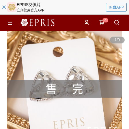
EPRIS艾佩絲
開啟APP
立刻使用官方APP
0
1
/
9