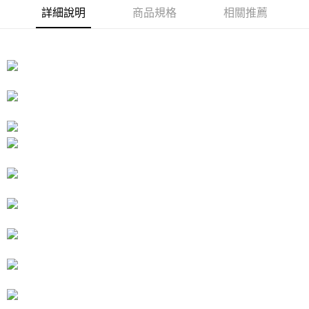
１．於結帳方式選擇「AFTEE先享後付」後，將跳轉至「AFTEE先享後付」
詳細說明
商品規格
相關推薦
付款後7-11取貨
結帳頁面，進行簡訊認證並確認金額後，即可完成結帳。
２．訂單成立數日內，您將收到繳費通知簡訊。
每筆NT$80，滿NT$3,000(含以上)免運費
３．收到繳費通知簡訊後14天內，點擊此簡訊中的連結，可透過四大超商／
ATM／網路銀行／等多元方式進行付款，方視為交易完成。
宅配
※ 請注意：結帳手續完成當下不需立刻繳費，但若您需要取消訂單，請聯絡
每筆NT$80，滿NT$3,000(含以上)免運費
購買商品的店家。未經商家同意取消之訂單仍視為有效，需透過AFTEE先享
後付繳納相關費用。
離島宅配
※ 交易是否成功請以「AFTEE先享後付 」之結帳頁面顯示為準，若有關於
是否繳費成功／繳費後需取消欲退款等相關疑問，請聯繫「AFTEE先享後付
每筆NT$220
客戶支援中心」
https://netprotections.freshdesk.com/support/home
海外宅配
查看運費
【注意事項】
１．透過由恩沛科技股份有限公司提供之「AFTEE先享後付」服務完成之交
易，需依本服務之必要範圍內提供個人資料，並將交易相關給付款項請求債
權轉讓予恩沛科技股份有限公司。
２．關於個人資料處理事宜，請瀏覽以下網址：
https://aftee.tw/terms/#terms3
３．未成年的使用者請事先徵得法定代理人或監護人之同意方可使用
「AFTEE先享後付」，若未經同意申辦者引起之損失，本公司不負相關責
任。
４．使用「AFTEE先享後付」時，將依據個別帳號之用戶狀況，依本公司即
時審查核予不同之上限額度；若仍有額度不足之情形，本公司將視審查結果
請求用戶進行身份認證。
５．嚴禁一人註冊多個帳號或使用他人資訊註冊。若發現惡意使用之情形，