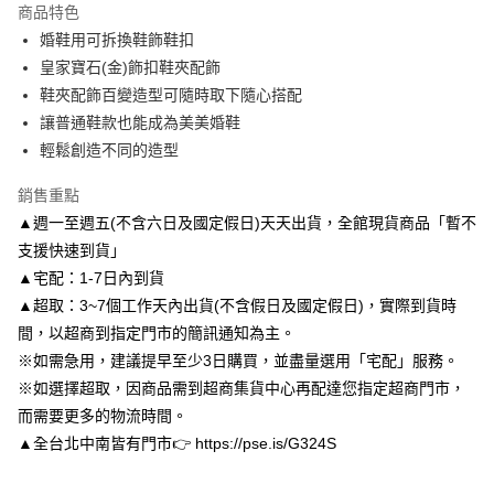
商品特色
6 期 0 利率 每期
NT$149
21家銀行
合作金庫商業銀行
第一商業銀行
婚鞋用可拆換鞋飾鞋扣
華南商業銀行
彰化商業銀行
合作金庫商業銀行
第一商業銀行
LINE Pay
皇家寶石(金)飾扣鞋夾配飾
上海商業儲蓄銀行
台北富邦商業銀行
華南商業銀行
彰化商業銀行
國泰世華商業銀行
兆豐國際商業銀行
鞋夾配飾百變造型可隨時取下隨心搭配
Apple Pay
上海商業儲蓄銀行
台北富邦商業銀行
臺灣中小企業銀行
台中商業銀行
讓普通鞋款也能成為美美婚鞋
國泰世華商業銀行
兆豐國際商業銀行
匯豐（台灣）商業銀行
華泰商業銀行
街口支付
臺灣中小企業銀行
台中商業銀行
輕鬆創造不同的造型
聯邦商業銀行
遠東國際商業銀行
匯豐（台灣）商業銀行
華泰商業銀行
悠遊付
元大商業銀行
永豐商業銀行
銷售重點
聯邦商業銀行
遠東國際商業銀行
玉山商業銀行
星展（台灣）商業銀行
元大商業銀行
永豐商業銀行
▲週一至週五(不含六日及國定假日)天天出貨，全館現貨商品「暫不
Google Pay
台新國際商業銀行
中國信託商業銀行
玉山商業銀行
星展（台灣）商業銀行
支援快速到貨」
台灣樂天信用卡公司
台新國際商業銀行
中國信託商業銀行
AFTEE先享後付
▲宅配：1-7日內到貨
台灣樂天信用卡公司
相關說明
▲超取：3~7個工作天內出貨(不含假日及國定假日)，實際到貨時
【關於「AFTEE先享後付」】
間，以超商到指定門市的簡訊通知為主。
ATM付款
AFTEE先享後付是「在收到商品之後才付款」的支付方式。 讓您購物簡單
便利好安心！
※如需急用，建議提早至少3日購買，並盡量選用「宅配」服務。
１．簡單：不需註冊會員、不需綁卡、不需儲值。
※如選擇超取，因商品需到超商集貨中心再配達您指定超商門市，
運送方式
２．便利：只要手機號碼，簡訊認證，即可結帳。
而需要更多的物流時間。
３．安心：先確認商品／服務後，再付款。
付款後全家取貨
▲全台北中南皆有門市👉 https://pse.is/G324S
每筆NT$80，滿NT$3,000(含以上)免運費
【「AFTEE先享後付」結帳流程】
１．於結帳方式選擇「AFTEE先享後付」後，將跳轉至「AFTEE先享後付」