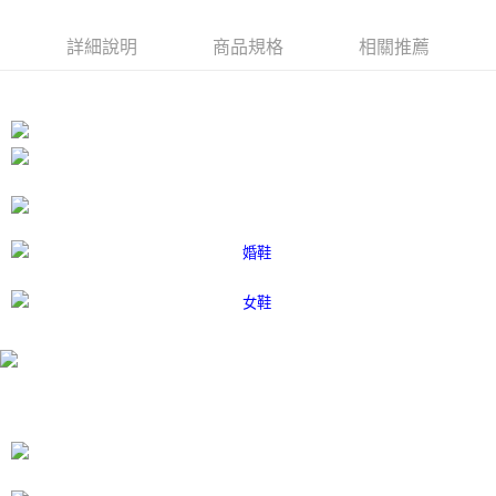
付款後7-11取貨
結帳頁面，進行簡訊認證並確認金額後，即可完成結帳。
２．訂單成立數日內，您將收到繳費通知簡訊。
每筆NT$80，滿NT$3,000(含以上)免運費
３．收到繳費通知簡訊後14天內，點擊此簡訊中的連結，可透過四大超商／
詳細說明
商品規格
相關推薦
ATM／網路銀行／等多元方式進行付款，方視為交易完成。
宅配
※ 請注意：結帳手續完成當下不需立刻繳費，但若您需要取消訂單，請聯絡
每筆NT$80，滿NT$3,000(含以上)免運費
購買商品的店家。未經商家同意取消之訂單仍視為有效，需透過AFTEE先享
後付繳納相關費用。
離島宅配
※ 交易是否成功請以「AFTEE先享後付 」之結帳頁面顯示為準，若有關於
是否繳費成功／繳費後需取消欲退款等相關疑問，請聯繫「AFTEE先享後付
每筆NT$220
客戶支援中心」
https://netprotections.freshdesk.com/support/home
海外宅配
查看運費
【注意事項】
１．透過由恩沛科技股份有限公司提供之「AFTEE先享後付」服務完成之交
易，需依本服務之必要範圍內提供個人資料，並將交易相關給付款項請求債
權轉讓予恩沛科技股份有限公司。
２．關於個人資料處理事宜，請瀏覽以下網址：
https://aftee.tw/terms/#terms3
３．未成年的使用者請事先徵得法定代理人或監護人之同意方可使用
「AFTEE先享後付」，若未經同意申辦者引起之損失，本公司不負相關責
任。
４．使用「AFTEE先享後付」時，將依據個別帳號之用戶狀況，依本公司即
時審查核予不同之上限額度；若仍有額度不足之情形，本公司將視審查結果
請求用戶進行身份認證。
５．嚴禁一人註冊多個帳號或使用他人資訊註冊。若發現惡意使用之情形，
恩沛科技股份有限公司將有權停止該用戶之使用額度並採取法律行動。