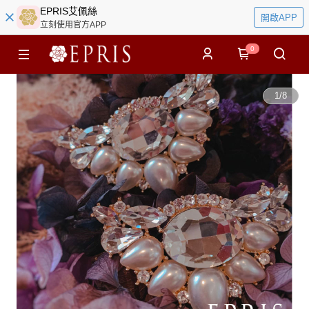
EPRIS艾佩絲
開啟APP
立刻使用官方APP
0
1
/
8