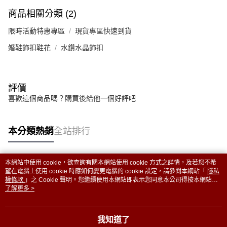
商品相關分類 (2)
限時活動特惠專區
現貨專區快速到貨
婚鞋飾扣鞋花
水鑽水晶飾扣
評價
喜歡這個商品嗎？購買後給他一個好評吧
本分類熱銷
全站排行
本網站中使用 cookie，欲查詢有關本網站使用 cookie 方式之詳情，及若您不希
熱門標籤
望在電腦上使用 cookie 時應如何變更電腦的 cookie 設定，請參閱本網站「
隱私
權條款
」之 Cookie 聲明。您繼續使用本網站即表示您同意本公司得按本網站使
用條款之 Cookie 聲明使用 cookie。
了解更多 >
我知道了