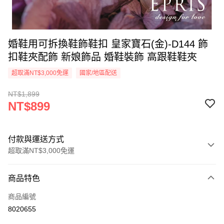
婚鞋用可拆換鞋飾鞋扣 皇家寶石(金)-D144 飾
扣鞋夾配飾 新娘飾品 婚鞋裝飾 高跟鞋鞋夾
超取滿NT$3,000免運
國家/地區配送
NT$1,899
NT$899
付款與運送方式
超取滿NT$3,000免運
付款方式
商品特色
信用卡一次付款
商品編號
信用卡分期付款
8020655
3 期 0 利率 每期
NT$299
21家銀行